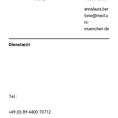
z
h
annalaura.ber
e
tone@med.u
i
ni-
t
muenchen.de
l
i
Dienstarzt
c
h
e
n
P
f
l
e
Tel.:
g
e
+49 (0) 89 4400 73712
a