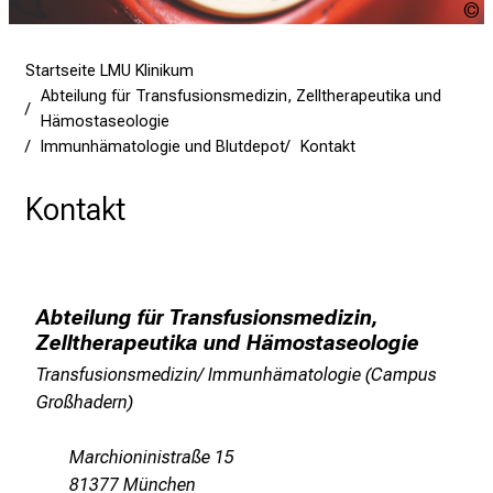
U
l
u
l
Startseite LMU Klinikum
e
Abteilung für Transfusionsmedizin, Zelltherapeutika und
r
Hämostaseologie
i
Immunhämatologie und Blutdepot
Kontakt
n
s
Kontakt
p
i
r
i
Abteilung für Transfusionsmedizin,
e
Zelltherapeutika und Hämostaseologie
r
Transfusionsmedizin/ Immunhämatologie (Campus
e
Großhadern)
n
d
Marchioninistraße 15
e
81377 München