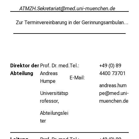
r
E
FKOLZ/Riopibg;plgb
vimsfulS_vfiuydziuemi
i
Zur Terminvereinbarung in der Gerinnungsambulanz bitte hier entlang!
n
b
l
i
c
k
Direktor der
Prof. Dr. med.
Tel.:
+49 (0) 89
e
Abteilung
Andreas
4400 73701
E-Mail:
i
Humpe
andreas.hum
n
Universitätsp
pe@med.uni-
d
rofessor,
muenchen.de
e
n
Abteilungslei
a
ter
n
s