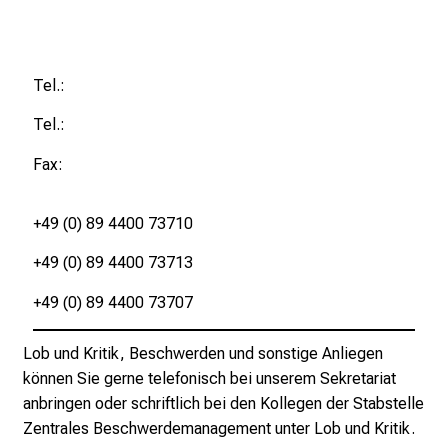
p
e
r
t
Tel.:
e
Tel.:
n
,
Fax:
e
n
+49 (0) 89 4400 73710
t
d
+49 (0) 89 4400 73713
e
+49 (0) 89 4400 73707
c
k
Lob und Kritik, Beschwerden und sonstige Anliegen
e
können Sie gerne telefonisch bei unserem Sekretariat
n
anbringen oder schriftlich bei den Kollegen der Stabstelle
S
Zentrales Beschwerdemanagement unter
Lob und Kritik
.
i