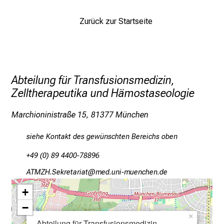
e
v
Zurück zur Startseite
i
e
l
f
Abteilung für Transfusionsmedizin,
ä
Zelltherapeutika und Hämostaseologie
l
t
Marchioninistraße 15, 81377 München
i
g
siehe Kontakt des gewünschten Bereichs oben
e
K
+49 (0) 89 4400-78896
a
FKOLZsRiopibgplgb
vim fulGvfiuyziu mi
r
+
r
i
−
×
e
Abteilung für Transfusionsmedizin,