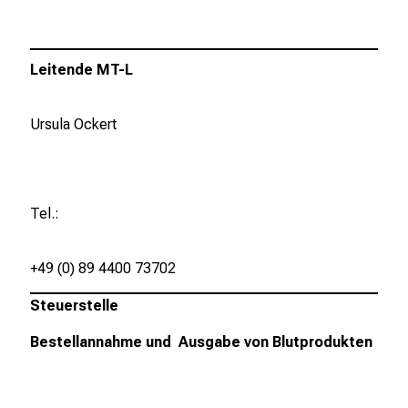
l
l
t
Leitende MT-L
a
g
.
Ursula Ockert
T
r
e
f
Tel.:
f
e
+49 (0) 89 4400 73702
n
S
Steuerstelle
i
Bestellannahme und Ausgabe von Blutprodukten
e
E
x