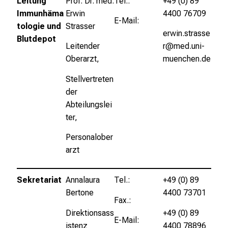
Leitung
Prof. Dr. med.
Tel.:
+49 (0) 89
p
Immunhäma
Erwin
4400 76709
r
E-Mail:
tologie und
Strasser
u
erwin.strasse
Blutdepot
c
Leitender
r@med.uni-
h
Oberarzt,
muenchen.de
s
v
Stellvertreten
o
der
l
Abteilungslei
l
ter,
e
Personalober
n
arzt
u
n
d
Sekretariat
Annalaura
Tel.:
+49 (0) 89
g
Bertone
4400 73701
Fax.:
a
Direktionsass
+49 (0) 89
n
E-Mail:
istenz
4400 78896