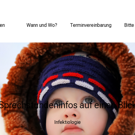
gen
Wann und Wo?
Terminvereinbarung
Bitt
Sprechstundeninfos auf einen Blic
Infektiologie