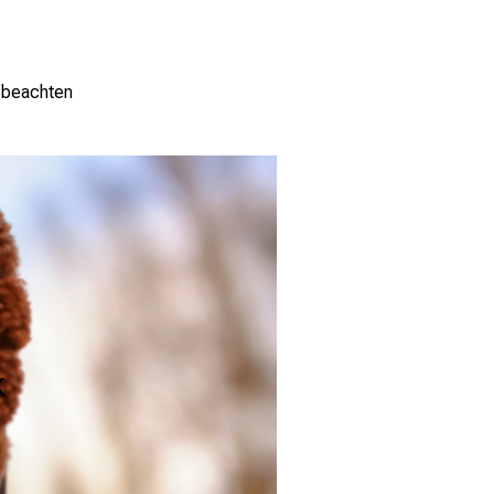
e beachten
k