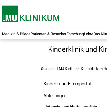
und erhalten Sie
spannende
Informationen zu
Jobs, Ausbildungen
und
Weiterbildungen.
Medizin & Pflege
Patienten & Besucher
Forschung
Lehre
Das Kli
Kommen Sie
vorbei, tauschen
Kinderklinik und Ki
Sie sich mit
Kollegen aus und
lassen Sie sich von
Startseite LMU Klinikum
Kinderklinik im 
der gelebten
Pflegewissenschaft
begeistern – ganz
Kinder- und Elternportal
unverbindlich und
ohne Anmeldung.
Abteilungen
Intensiv- und Notfallmedizin