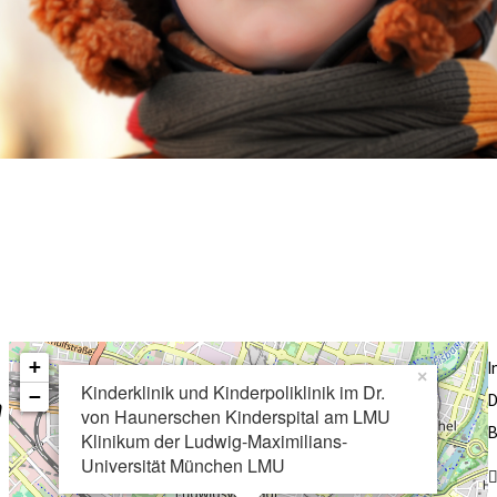
+
×
Kinderklinik und Kinderpoliklinik im Dr.
−
D
n
von Haunerschen Kinderspital am LMU
B
Klinikum der Ludwig-Maximilians-
Universität München LMU