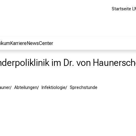
Startseite L
nikum
Karriere
NewsCenter
nderpoliklinik im Dr. von Haunersch
Hauner
Abteilungen
Infektiologie
Sprechstunde