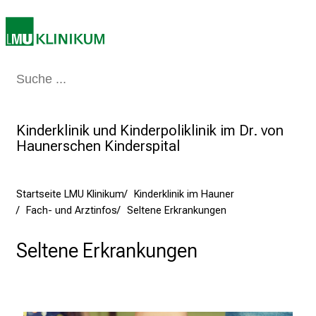
2
5
d
e
Medizin & Pflege
Patienten & Besucher
Forschung
Lehre
Das Kli
n
K
a
Kinderklinik und Kinderpoliklinik im Dr. von
r
Haunerschen Kinderspital
r
i
e
Startseite LMU Klinikum
Kinderklinik im Hauner
r
Fach- und Arztinfos
Seltene Erkrankungen
e
t
Seltene Erkrankungen
a
g
d
e