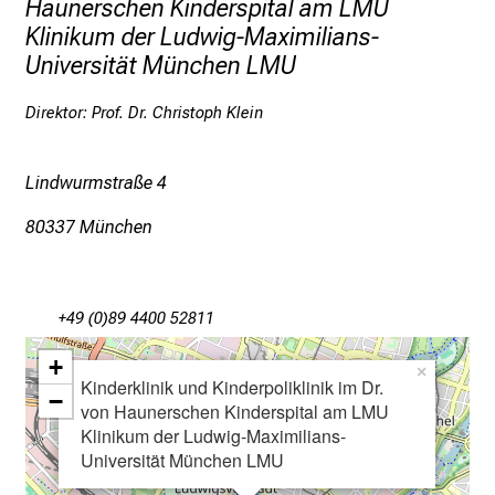
c
Haunerschen Kinderspital am LMU
k
Klinikum der Ludwig-Maximilians-
e
Universität München LMU
i
n
Direktor: Prof. Dr. Christoph Klein
d
e
Lindwurmstraße 4
n
a
80337 München
n
s
p
+49 (0)89 4400 52811
r
u
+
×
Kinderklinik und Kinderpoliklinik im Dr.
c
−
von Haunerschen Kinderspital am LMU
h
Klinikum der Ludwig-Maximilians-
s
Universität München LMU
v