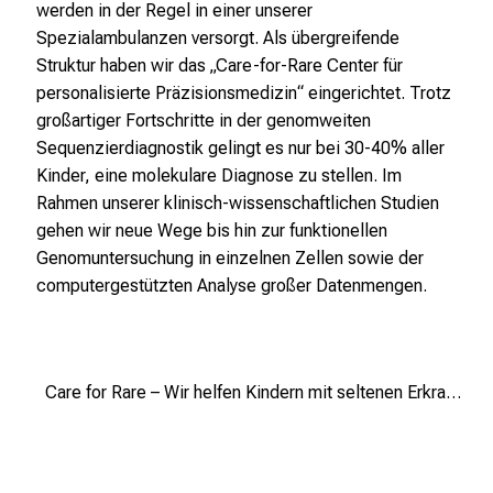
werden in der Regel in einer unserer
u
Spezialambulanzen versorgt. Als übergreifende
m
Struktur haben wir das „Care-for-Rare Center für
–
personalisierte Präzisionsmedizin“ eingerichtet. Trotz
e
großartiger Fortschritte in der genomweiten
i
Sequenzierdiagnostik gelingt es nur bei 30-40% aller
n
Kinder, eine molekulare Diagnose zu stellen. Im
T
Rahmen unserer klinisch-wissenschaftlichen Studien
a
gehen wir neue Wege bis hin zur funktionellen
g
Genomuntersuchung in einzelnen Zellen sowie der
v
computergestützten Analyse großer Datenmengen.
o
l
l
e
Care for Rare – Wir helfen Kindern mit seltenen Erkrankungen
r
i
n
s