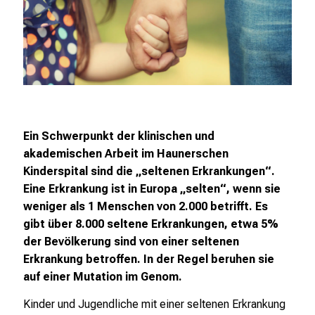
r
P
f
l
e
g
e
Ein Schwerpunkt der klinischen und
a
akademischen Arbeit im Haunerschen
m
Kinderspital sind die „seltenen Erkrankungen“.
L
Eine Erkrankung ist in Europa „selten“, wenn sie
M
weniger als 1 Menschen von 2.000 betrifft. Es
U
gibt über 8.000 seltene Erkrankungen, etwa 5%
K
der Bevölkerung sind von einer seltenen
l
Erkrankung betroffen. In der Regel beruhen sie
i
auf einer Mutation im Genom.
n
i
Kinder und Jugendliche mit einer seltenen Erkrankung
k