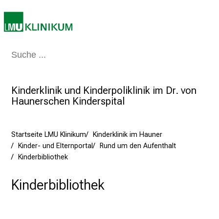
2
0
2
5
Medizin & Pflege
Patienten & Besucher
Forschung
Lehre
Das Kli
d
e
n
Kinderklinik und Kinderpoliklinik im Dr. von
K
Haunerschen Kinderspital
a
r
r
Startseite LMU Klinikum
Kinderklinik im Hauner
i
Kinder- und Elternportal
Rund um den Aufenthalt
e
Kinderbibliothek
r
Kinderbibliothek
e
t
a
g