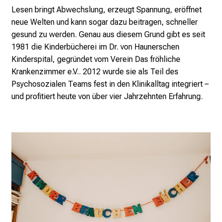
Lesen bringt Abwechslung, erzeugt Spannung, eröffnet
d
neue Welten und kann sogar dazu beitragen, schneller
e
gesund zu werden. Genau aus diesem Grund gibt es seit
r
1981 die Kinderbücherei im Dr. von Haunerschen
P
Kinderspital, gegründet vom Verein
Das fröhliche
f
Krankenzimmer
e.V.. 2012 wurde sie als Teil des
l
Psychosozialen Teams fest in den Klinikalltag integriert –
e
und profitiert heute von über vier Jahrzehnten Erfahrung.
g
e
a
m
L
M
U
K
l
i