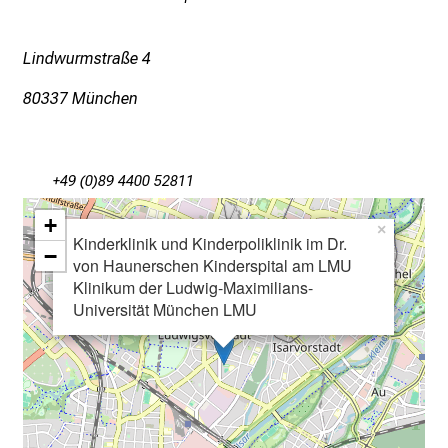
l
i
c
Lindwurmstraße 4
k
80337 München
e
i
n
d
+49 (0)89 4400 52811
e
+
n
×
Kinderklinik und Kinderpoliklinik im Dr.
−
a
von Haunerschen Kinderspital am LMU
n
Klinikum der Ludwig-Maximilians-
s
Universität München LMU
p
r
u
c
h