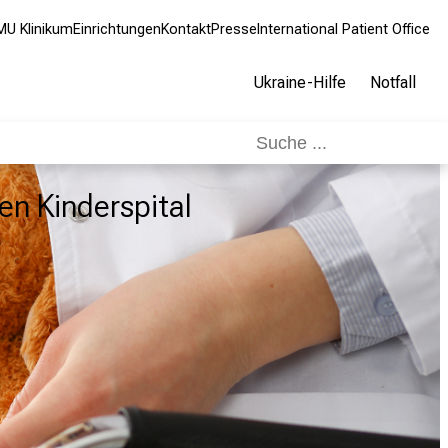
MU Klinikum
Einrichtungen
Kontakt
Presse
International Patient Office
Ukraine-Hilfe
Notfall
en Kinderspital