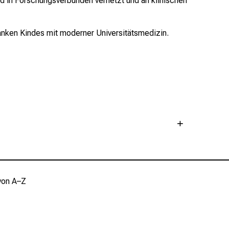
nd in Forschungsverbünden vernetzt und an klinischen
ranken Kindes mit moderner Universitätsmedizin.
rn mit nephrologischen oder urologischen
inurie u.a.) wird ausführliche Diagnostik
von A–Z
ckmessungen
eilung für Pädiatrische Radiologie)