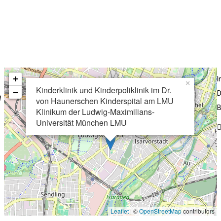
lung für Pädiatrische Radiologie)
hungen (Abteilung für Nuklearmedizin)
+
×
Kinderklinik und Kinderpoliklinik im Dr.
−
D
n
von Haunerschen Kinderspital am LMU
B
Klinikum der Ludwig-Maximilians-
Universität München LMU
Leaflet
| ©
OpenStreetMap
contributors