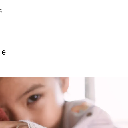
ng
ie