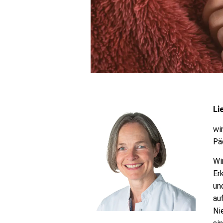
Li
wi
Pä
Wi
Er
un
au
Ni