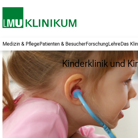
und erhalten Sie
spannende
Informationen zu
Jobs, Ausbildungen
und
Weiterbildungen.
Medizin & Pflege
Patienten & Besucher
Forschung
Lehre
Das Kli
Kommen Sie
vorbei, tauschen
Kinderklinik und Ki
Sie sich mit
Kollegen aus und
lassen Sie sich von
der gelebten
Pflegewissenschaft
begeistern – ganz
unverbindlich und
ohne Anmeldung.