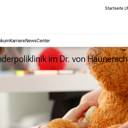
Startseite L
nikum
Karriere
NewsCenter
nderpoliklinik im Dr. von Haunersch