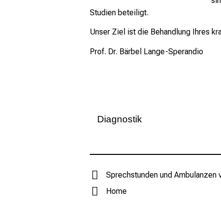
si
Studien beteiligt.
Unser Ziel ist die Behandlung Ihres k
Prof. Dr. Bärbel Lange-Sperandio
Diagnostik
Bei zu- und eingewiesenen Kinde
Symptomen (z.B. Hämaturie, Prote
durchgeführt:
Sprechstunden und Ambulanzen 
Blut- und Urinanalysen
Home
24 Stunden-Langzeitblutdru
Sonographie (Ultraschall) (Abt