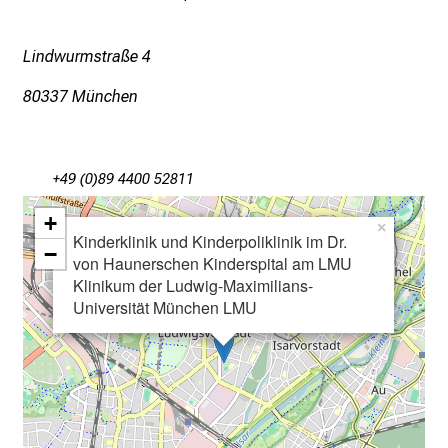
d
g
Lindwurmstraße 4
a
n
80337 München
z
h
e
+49 (0)89 4400 52811
i
t
+
×
l
Kinderklinik und Kinderpoliklinik im Dr.
−
i
von Haunerschen Kinderspital am LMU
c
Klinikum der Ludwig-Maximilians-
Universität München LMU
h
e
n
P
f
l