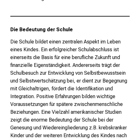
e
n
d
e
Die Bedeutung der Schule
r
E
Die Schule bildet einen zentralen Aspekt im Leben
i
eines Kindes. Ein erfolgreicher Schulabschluss ist
n
einerseits die Basis für eine berufliche Zukunft und
b
finanzielle Eigenständigkeit. Andererseits trägt der
l
Schulbesuch zur Entwicklung von Selbstbewusstsein
i
und Selbstwertschätzung bei, er dient zur Begegnung
c
mit Gleichaltrigen, fördert die Identifikation und
k
Integration. Positive Erfahrungen bilden wichtige
e
Voraussetzungen für spätere zwischenmenschliche
i
Beziehungen. Eine Vielzahl amerikanischer Studien
n
zeigt die enorme Bedeutung der Schule bei der
d
Genesung und Wiedereingliederung z.B. krebskranker
e
Kinder und der weiteren Entwicklung des Kindes nach