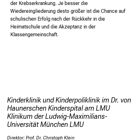
n
der Krebserkrankung. Je besser die
a
Wiedereingliederung desto größer ist die Chance auf
n
schulischen Erfolg nach der Rückkehr in die
s
Heimatschule und die Akzeptanz in der
p
Klassengemeinschaft.
r
u
c
h
s
v
o
l
Kinderklinik und Kinderpoliklinik im Dr. von
l
Haunerschen Kinderspital am LMU
e
Klinikum der Ludwig-Maximilians-
n
Universität München LMU
u
n
Direktor: Prof. Dr. Christoph Klein