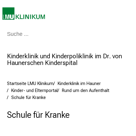
r
r
i
e
Medizin & Pflege
Patienten & Besucher
Forschung
Lehre
Das Kli
r
e
t
Kinderklinik und Kinderpoliklinik im Dr. von
a
Haunerschen Kinderspital
g
d
e
Startseite LMU Klinikum
Kinderklinik im Hauner
r
Kinder- und Elternportal
Rund um den Aufenthalt
Schule für Kranke
P
f
Schule für Kranke
l
e
g
e