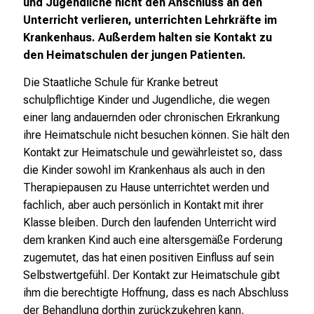
T
und Jugendliche nicht den Anschluss an den
a
Unterricht verlieren, unterrichten Lehrkräfte im
g
Krankenhaus. Außerdem halten sie Kontakt zu
v
den Heimatschulen der jungen Patienten.
o
Die Staatliche Schule für Kranke betreut
l
schulpflichtige Kinder und Jugendliche, die wegen
l
einer lang andauernden oder chronischen Erkrankung
e
ihre Heimatschule nicht besuchen können. Sie hält den
r
Kontakt zur Heimatschule und gewährleistet so, dass
i
die Kinder sowohl im Krankenhaus als auch in den
n
Therapiepausen zu Hause unterrichtet werden und
s
fachlich, aber auch persönlich in Kontakt mit ihrer
p
Klasse bleiben. Durch den laufenden Unterricht wird
i
dem kranken Kind auch eine altersgemäße Forderung
r
zugemutet, das hat einen positiven Einfluss auf sein
i
Selbstwertgefühl. Der Kontakt zur Heimatschule gibt
e
ihm die berechtigte Hoffnung, dass es nach Abschluss
r
der Behandlung dorthin zurückzukehren kann.