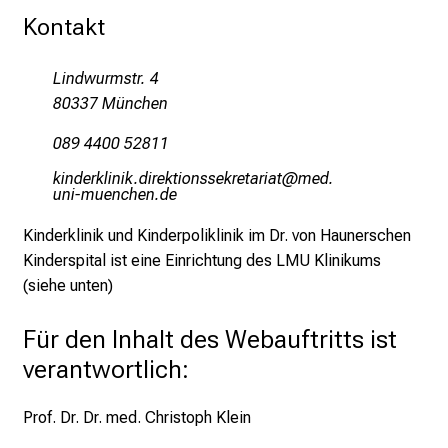
n
Kontakt
d
e
Lindwurmstr. 4
r
80337 München
E
i
089 4400 52811
n
olumipoälulo-mlpioblüucciopibgplgb
vim-
b
ful#vfiuyziuemi
l
i
Kinderklinik und Kinderpoliklinik im Dr. von Haunerschen
c
Kinderspital ist eine Einrichtung des LMU Klinikums
k
(siehe unten)
e
i
Für den Inhalt des Webauftritts ist
n
verantwortlich:
d
e
Prof. Dr. Dr. med. Christoph Klein
n