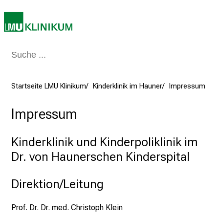
a
g
v
o
l
l
e
Startseite LMU Klinikum
Kinderklinik im Hauner
Impressum
r
i
Impressum
n
s
p
Kinderklinik und Kinderpoliklinik im
i
Dr. von Haunerschen Kinderspital
r
i
Direktion/Leitung
e
r
Prof. Dr. Dr. med. Christoph Klein
e