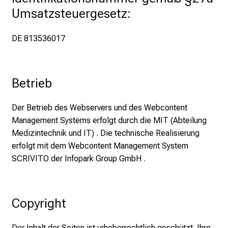
e
Umsatzsteuergesetz:
E
x
DE 813536017
p
e
r
Betrieb
t
e
Der Betrieb des Webservers und des Webcontent
n
Management Systems erfolgt durch die MIT (Abteilung
,
Medizintechnik und IT) . Die technische Realisierung
e
erfolgt mit dem Webcontent Management System
n
SCRIVITO der Infopark Group GmbH .
t
d
e
c
Copyright
k
e
Der Inhalt der Seiten ist urheberrechtlich geschützt. Ihre