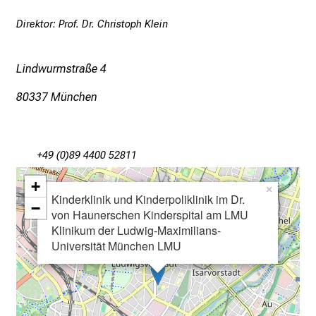
n
Direktor: Prof. Dr. Christoph Klein
f
o
Lindwurmstraße 4
r
m
80337 München
a
t
i
+49 (0)89 4400 52811
o
n
+
×
e
Kinderklinik und Kinderpoliklinik im Dr.
−
n
von Haunerschen Kinderspital am LMU
z
Klinikum der Ludwig-Maximilians-
Universität München LMU
u
J
o
b