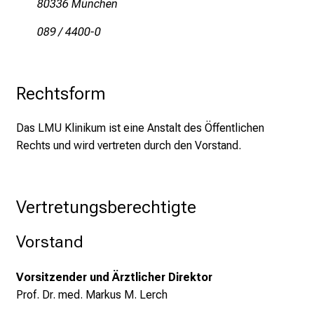
80336 München
g
a
089 / 4400-0
n
z
h
Rechtsform
e
i
Das LMU Klinikum ist eine Anstalt des Öffentlichen
t
Rechts und wird vertreten durch den Vorstand.
l
i
c
h
Vertretungsberechtigte
e
n
Vorstand
P
f
Vorsitzender und Ärztlicher Direktor
l
Prof. Dr. med. Markus M. Lerch
e