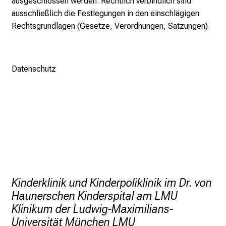
ausgeschlossen werden. Rechtlich verbindlich sind
a
ausschließlich die Festlegungen in den einschlägigen
l
Rechtsgrundlagen (Gesetze, Verordnungen, Satzungen).
t
e
n
Datenschutz
S
i
e
s
p
a
n
n
e
Kinderklinik und Kinderpoliklinik im Dr. von
n
Haunerschen Kinderspital am LMU
d
Klinikum der Ludwig-Maximilians-
e
Universität München LMU
I