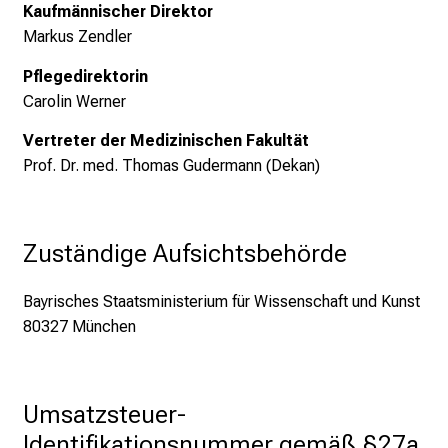
Kaufmännischer Direktor
g
Markus Zendler
e
a
Pflegedirektorin
l
Carolin Werner
l
t
Vertreter der Medizinischen Fakultät
a
Prof. Dr. med. Thomas Gudermann (Dekan)
g
.
T
Zuständige Aufsichtsbehörde
r
e
Bayrisches Staatsministerium für Wissenschaft und Kunst
f
80327 München
f
e
n
Umsatzsteuer-
S
Identifikationsnummer gemäß §27a 
i