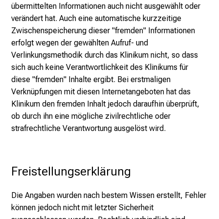
übermittelten Informationen auch nicht ausgewählt oder
r
verändert hat. Auch eine automatische kurzzeitige
i
Zwischenspeicherung dieser "fremden" Informationen
e
erfolgt wegen der gewählten Aufruf- und
r
Verlinkungsmethodik durch das Klinikum nicht, so dass
e
sich auch keine Verantwortlichkeit des Klinikums für
c
diese "fremden" Inhalte ergibt. Bei erstmaligen
h
Verknüpfungen mit diesen Internetangeboten hat das
a
Klinikum den fremden Inhalt jedoch daraufhin überprüft,
n
ob durch ihn eine mögliche zivilrechtliche oder
c
strafrechtliche Verantwortung ausgelöst wird.
e
n
u
Freistellungserklärung
n
d
e
Die Angaben wurden nach bestem Wissen erstellt, Fehler
r
können jedoch nicht mit letzter Sicherheit
h