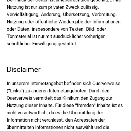
n
Nutzung ist nur zum privaten Zweck zulässig.
S
Vervielfältigung, Änderung, Übersetzung, Verbreitung,
i
Nutzung oder öffentliche Wiedergabe der Informationen
e
oder Daten, insbesondere von Texten, Bild- oder
v
Tonmaterial ist nur mit ausdrücklicher vorheriger
i
schriftlicher Einwilligung gestattet.
e
l
f
Disclaimer
ä
l
In unserem Internetangebot befinden sich Querverweise
t
("Links") zu anderen Internetangeboten. Durch den
i
Querverweis vermittelt das Klinikum den Zugang zur
g
Nutzung dieser Inhalte. Für diese "fremden" Inhalte ist es
e
nicht verantwortlich, da es die Übermittlung der
K
Information nicht veranlasst, den Adressaten der
a
übermittelten Informationen nicht auswählt und die
r