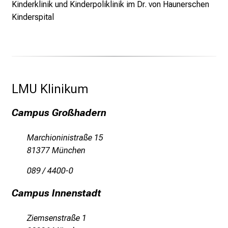
Kinderklinik und Kinderpoliklinik im Dr. von Haunerschen
a
Kinderspital
n
s
p
r
u
c
LMU Klinikum 
h
s
Campus Großhadern
v
o
Marchioninistraße 15
l
81377 München
l
e
089 / 4400-0
n
Campus Innenstadt
u
n
Ziemsenstraße 1
d