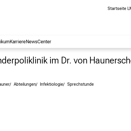
Startseite L
nikum
Karriere
NewsCenter
nderpoliklinik im Dr. von Haunersch
Hauner
Abteilungen
Infektiologie
Sprechstunde