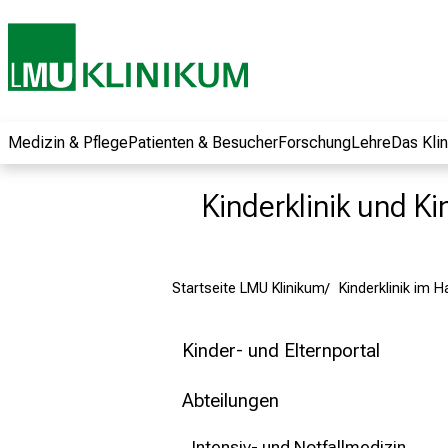
und erhalten Sie
spannende
Informationen zu
Jobs, Ausbildungen
und
Weiterbildungen.
Medizin & Pflege
Patienten & Besucher
Forschung
Lehre
Das Kli
Kommen Sie
vorbei, tauschen
Kinderklinik und Ki
Sie sich mit
Kollegen aus und
lassen Sie sich von
Startseite LMU Klinikum
Kinderklinik im 
der gelebten
Pflegewissenschaft
begeistern – ganz
Kinder- und Elternportal
unverbindlich und
ohne Anmeldung.
Abteilungen
Intensiv- und Notfallmedizin