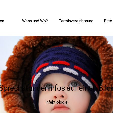
gen
Wann und Wo?
Terminvereinbarung
Bitt
Sprechstundeninfos auf einen Blic
Infektiologie