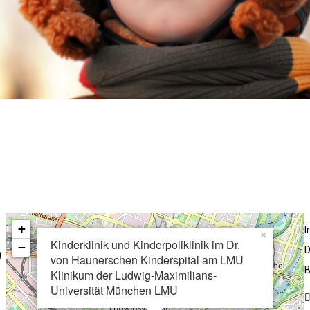
+
×
Kinderklinik und Kinderpoliklinik im Dr.
−
D
n
von Haunerschen Kinderspital am LMU
B
Klinikum der Ludwig-Maximilians-
Universität München LMU