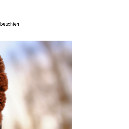
e beachten
k