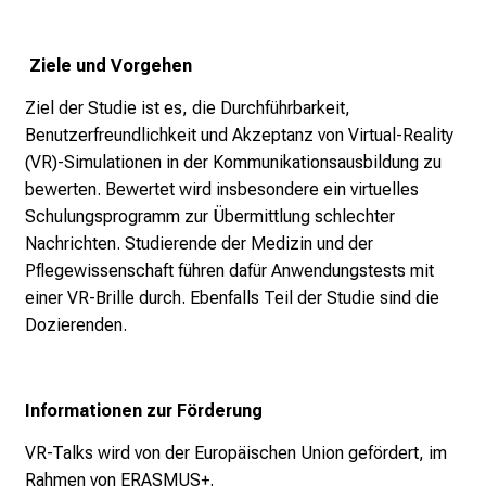
p
i
Ziele und Vorgehen
r
i
Ziel der Studie ist es, die Durchführbarkeit,
e
Benutzerfreundlichkeit und Akzeptanz von Virtual-Reality
r
(VR)-Simulationen in der Kommunikationsausbildung zu
e
bewerten. Bewertet wird insbesondere ein virtuelles
n
Schulungsprogramm zur Übermittlung schlechter
d
Nachrichten. Studierende der Medizin und der
e
Pflegewissenschaft führen dafür Anwendungstests mit
r
einer VR-Brille durch. Ebenfalls Teil der Studie sind die
E
Dozierenden.
i
n
b
Informationen zur Förderung
l
VR-Talks wird von der Europäischen Union gefördert, im
i
Rahmen von ERASMUS+.
c