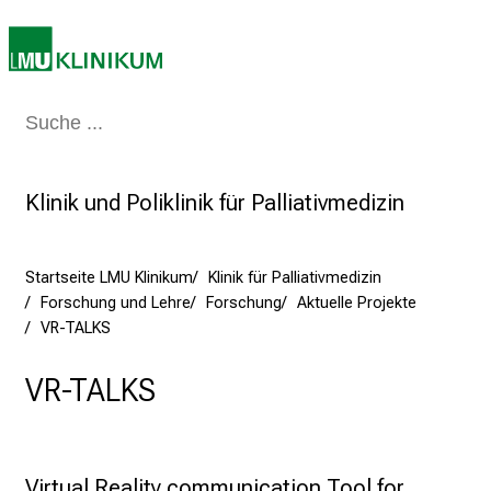
r
P
f
l
Medizin & Pflege
Patienten & Besucher
Forschung
Lehre
Das Kli
e
g
e
Klinik und Poliklinik für Palliativmedizin
a
m
L
Startseite LMU Klinikum
Klinik für Palliativmedizin
M
Forschung und Lehre
Forschung
Aktuelle Projekte
U
VR-TALKS
K
l
VR-TALKS
i
n
i
k
Virtual Reality communication Tool for 