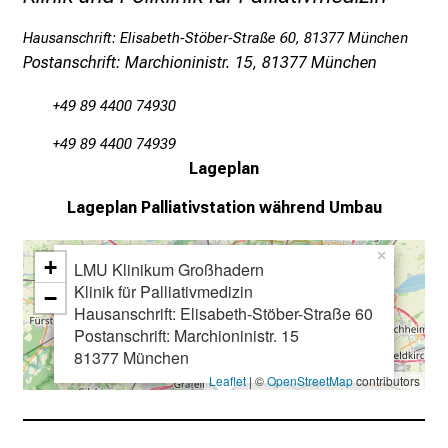
https://doi.org/10.1016/j.pecinn.2025.100411
h
Hausanschrift: Elisabeth-Stöber-Straße 60, 81377 München
e
Postanschrift: Marchioninistr. 15, 81377 München
n
P
+49 89 4400 74930
f
+49 89 4400 74939
l
Lageplan
e
g
Lageplan
Palliativstation während Umbau
e
a
×
+
LMU Klinikum Großhadern
l
Klinik für Palliativmedizin
−
l
Hausanschrift: Elisabeth-Stöber-Straße 60
t
Postanschrift: Marchioninistr. 15
a
81377 München
g
Leaflet
| ©
OpenStreetMap
contributors
.
T