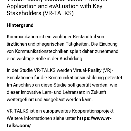
u
Application and evALuation with Key 
m
Stakeholders (VR-TALKS)
–
Hintergrund
e
i
Kommunikation ist ein wichtiger Bestandteil von
n
ärztlichen und pflegerischen Tätigkeiten. Die Einübung
T
von Kommunikationstechniken spielt daher zunehmend
a
eine wichtige Rolle in der Ausbildung.
g
In der Studie VR-TALKS werden Virtual-Reality (VR)-
v
Simulationen für die Kommunikationsausbildung getestet.
o
Im Anschluss an diese Studie soll geprüft werden, wie
l
dieser innovative Lern- und Lehransatz in Zukunft
l
weitergeführt und ausgebaut werden kann.
e
r
VR-TALKS ist ein europaweites Kooperationsprojekt.
i
Weitere Informationen siehe unter
https://www.vr-
n
talks.com/
s