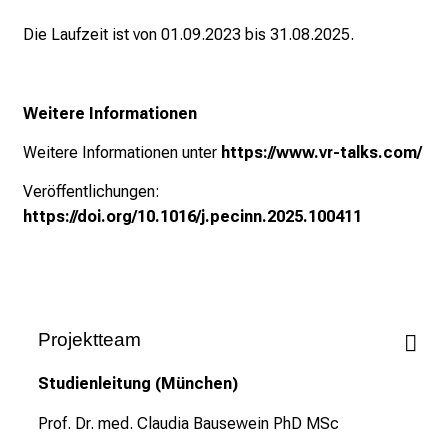
k
Die Laufzeit ist von 01.09.2023 bis 31.08.2025.
e
i
n
Weitere Informationen
d
e
Weitere Informationen unter
https://www.vr-talks.com/
n
Veröffentlichungen:
a
https://doi.org/10.1016/j.pecinn.2025.100411
n
s
p
r
u
Projektteam
c
h
Studienleitung (München)
s
v
Prof. Dr. med. Claudia Bausewein PhD MSc
o