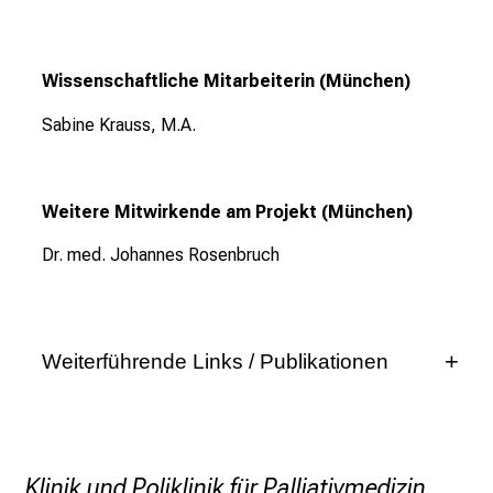
l
l
e
Wissenschaftliche Mitarbeiterin (München)
n
Sabine Krauss, M.A.
u
n
d
Weitere Mitwirkende am Projekt (München)
g
a
Dr. med. Johannes Rosenbruch
n
z
h
e
Weiterführende Links / Publikationen
i
Weitere Informationen unter
https://www.vr-
t
talks.com/
l
i
Veröffentlichungen:
Klinik und Poliklinik für Palliativmedizin
c