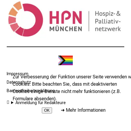
e
n
t
d
e
c
k
e
n
S
i
Impressum
Zur Verbesserung der Funktion unserer Seite verwenden w
e
Datenschutz
Cookies. Bitte beachten Sie, dass mit deaktivierten
v
Barrierefreiheitserklärung
Cookies einige Dienste nicht mehr funktionieren (z.B.
i
Formulare absenden).
Anmeldung für Redakteure
e
➜
Mehr Informationen
l
OK
f
2026 © LMU Klinikum - Klinik und Poliklinik für Palliativmedizin
ä