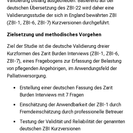
Validierung bislang ausgeblieben. Basierend auf der
v
deutschen Übersetzung des ZBI-22 wird daher eine
o
Validierungsstudie der sich in England bewährten ZBI
l
(ZBI-1, ZBI-6, ZBI-7) Kurzversionen durchgeführt.
l
e
Zielsetzung und methodisches Vorgehen
r
i
Ziel der Studie ist die deutsche Validierung dreier
n
Kurzformen des Zarit Burden Interviews (ZBI-1, ZBI-6,
s
ZBI-7), eines Fragebogens zur Erfassung der Belastung
p
von pflegenden Angehörigen, im Anwendungsfeld der
i
Palliativversorgung.
r
Erstellung einer deutschen Fassung des Zarit
i
Burden Interviews mit 7 Fragen
e
Einschätzung der Anwendbarkeit der ZBI-1 durch
r
Fremdeinschätzung durch professionelle Betreuer
e
n
Testung der Validität und Reliabilität der genannten
d
deutschen ZBI Kurzversionen