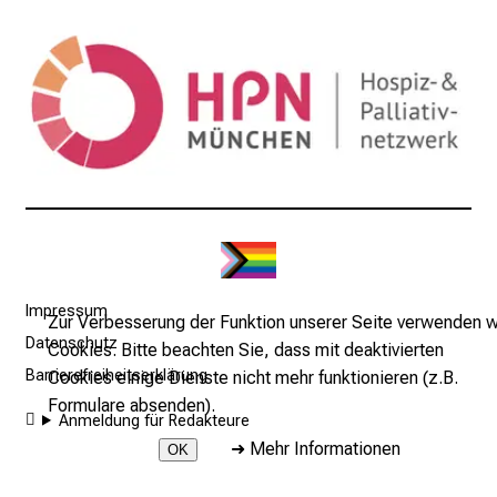
a
l
l
t
a
g
.
T
r
e
f
Impressum
f
Zur Verbesserung der Funktion unserer Seite verwenden w
Datenschutz
e
Cookies. Bitte beachten Sie, dass mit deaktivierten
n
Barrierefreiheitserklärung
Cookies einige Dienste nicht mehr funktionieren (z.B.
S
Formulare absenden).
Anmeldung für Redakteure
i
➜
Mehr Informationen
OK
e
E