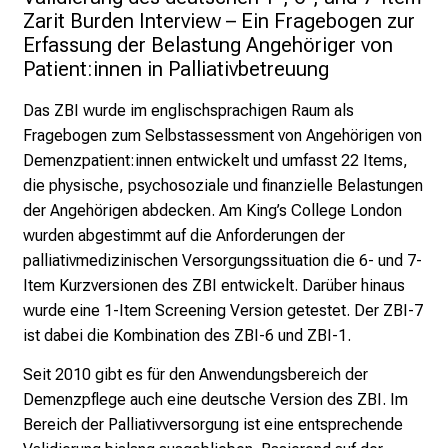
L
Zarit Burden Interview – Ein Fragebogen zur 
M
Erfassung der Belastung Angehöriger von 
U
Patient:innen in Palliativbetreuung
K
l
Das ZBI wurde im englischsprachigen Raum als
i
Fragebogen zum Selbstassessment von Angehörigen von
n
Demenzpatient:innen entwickelt und umfasst 22 Items,
i
die physische, psychosoziale und finanzielle Belastungen
k
der Angehörigen abdecken. Am King’s College London
u
wurden abgestimmt auf die Anforderungen der
m
palliativmedizinischen Versorgungssituation die 6- und 7-
–
Item Kurzversionen des ZBI entwickelt. Darüber hinaus
e
wurde eine 1-Item Screening Version getestet. Der ZBI-7
i
ist dabei die Kombination des ZBI-6 und ZBI-1.
n
Seit 2010 gibt es für den Anwendungsbereich der
T
Demenzpflege auch eine deutsche Version des ZBI. Im
a
Bereich der Palliativversorgung ist eine entsprechende
g