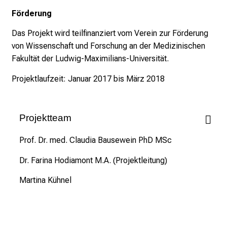
e
Förderung
r
E
Das Projekt wird teilfinanziert vom Verein zur Förderung
i
von Wissenschaft und Forschung an der Medizinischen
n
Fakultät der Ludwig-Maximilians-Universität.
b
l
Projektlaufzeit: Januar 2017 bis März 2018
i
c
k
Projektteam
e
Prof. Dr. med. Claudia Bausewein PhD MSc
i
n
Dr. Farina Hodiamont M.A. (Projektleitung)
d
e
Martina Kühnel
n
a
n