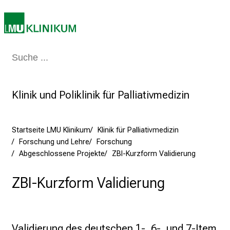
e
r
e
t
Medizin & Pflege
Patienten & Besucher
Forschung
Lehre
Das Kli
a
g
d
Klinik und Poliklinik für Palliativmedizin
e
r
P
Startseite LMU Klinikum
Klinik für Palliativmedizin
f
Forschung und Lehre
Forschung
l
Abgeschlossene Projekte
ZBI-Kurzform Validierung
e
ZBI-Kurzform Validierung
g
e
a
m
Validierung des deutschen 1-, 6-, und 7-Item 