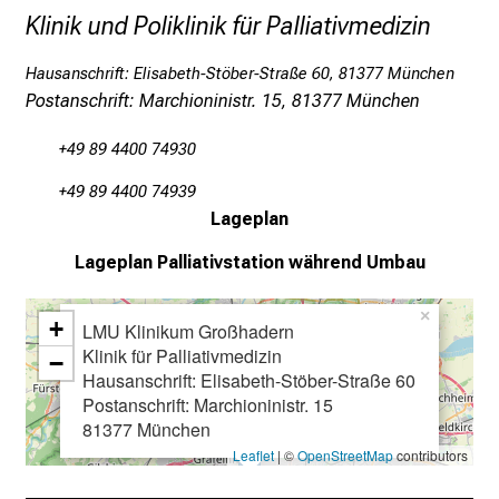
s
Klinik und Poliklinik für Palliativmedizin
p
r
Hausanschrift: Elisabeth-Stöber-Straße 60, 81377 München
u
Postanschrift: Marchioninistr. 15, 81377 München
c
h
+49 89 4400 74930
s
+49 89 4400 74939
v
Lageplan
o
l
Lageplan
Palliativstation während Umbau
l
e
×
+
LMU Klinikum Großhadern
n
Klinik für Palliativmedizin
−
u
Hausanschrift: Elisabeth-Stöber-Straße 60
n
Postanschrift: Marchioninistr. 15
d
81377 München
g
Leaflet
| ©
OpenStreetMap
contributors
a