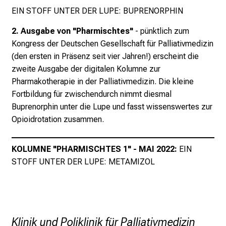
e
EIN STOFF UNTER DER LUPE: BUPRENORPHIN
n
t
2. Ausgabe von "Pharmischtes"
- pünktlich zum
d
Kongress der Deutschen Gesellschaft für Palliativmedizin
e
(den ersten in Präsenz seit vier Jahren!) erscheint die
c
zweite Ausgabe der digitalen Kolumne zur
k
Pharmakotherapie in der Palliativmedizin. Die kleine
e
Fortbildung für zwischendurch nimmt diesmal
n
Buprenorphin unter die Lupe und fasst wissenswertes zur
S
Opioidrotation zusammen.
i
e
KOLUMNE "PHARMISCHTES 1
" - MAI 2022:
EIN
v
STOFF UNTER DER LUPE: METAMIZOL
i
e
l
f
ä
Klinik und Poliklinik für Palliativmedizin