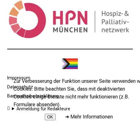
a
n
n
e
n
d
e
I
n
f
Impressum
Zur Verbesserung der Funktion unserer Seite verwenden w
o
Datenschutz
Cookies. Bitte beachten Sie, dass mit deaktivierten
r
Barrierefreiheitserklärung
Cookies einige Dienste nicht mehr funktionieren (z.B.
m
Formulare absenden).
a
Anmeldung für Redakteure
t
➜
Mehr Informationen
OK
i
o
2026 © LMU Klinikum - Klinik und Poliklinik für Palliativmedizin
n