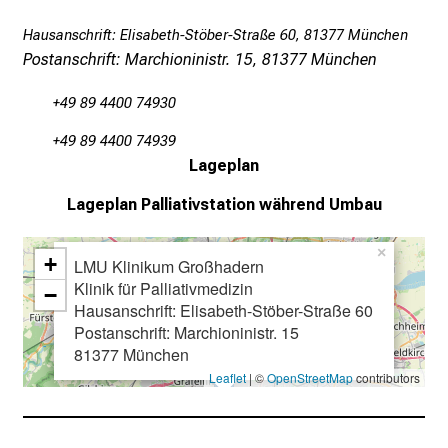
l
t
Hausanschrift: Elisabeth-Stöber-Straße 60, 81377 München
i
Postanschrift: Marchioninistr. 15, 81377 München
g
+49 89 4400 74930
e
K
+49 89 4400 74939
a
Lageplan
r
Lageplan
Palliativstation während Umbau
r
i
×
e
+
LMU Klinikum Großhadern
r
Klinik für Palliativmedizin
−
e
Hausanschrift: Elisabeth-Stöber-Straße 60
Postanschrift: Marchioninistr. 15
c
81377 München
h
Leaflet
| ©
OpenStreetMap
contributors
a
n
c