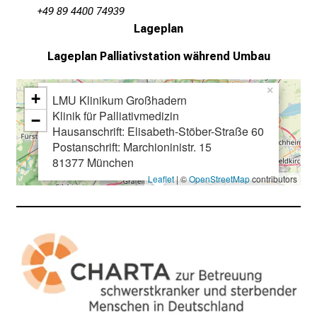
n
+49 89 4400 74939
a
Lageplan
n
Lageplan
Palliativstation während Umbau
s
p
×
r
+
LMU Klinikum Großhadern
u
Klinik für Palliativmedizin
−
Hausanschrift: Elisabeth-Stöber-Straße 60
c
Postanschrift: Marchioninistr. 15
h
81377 München
s
Leaflet
| ©
OpenStreetMap
contributors
v
o
l
l
e
n
u
n