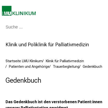
a
r
r
i
e
Medizin & Pflege
Patienten & Besucher
Forschung
Lehre
Das Kli
r
e
t
Klinik und Poliklinik für Palliativmedizin
a
g
d
Startseite LMU Klinikum
Klinik für Palliativmedizin
e
Patienten und Angehörige
Trauerbegleitung
Gedenkbuch
r
Gedenkbuch
P
f
l
e
Das Gedenkbuch ist den verstorbenen Patient:innen
g
unserer Palliativstation gewidmet.