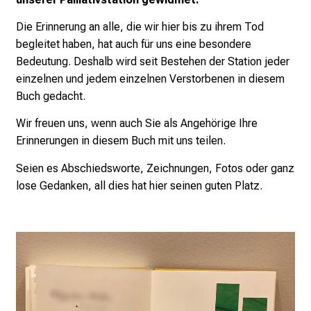
e
a
Die Erinnerung an alle, die wir hier bis zu ihrem Tod
m
begleitet haben, hat auch für uns eine besondere
L
Bedeutung. Deshalb wird seit Bestehen der Station jeder
M
einzelnen und jedem einzelnen Verstorbenen in diesem
U
Buch gedacht.
K
Wir freuen uns, wenn auch Sie als Angehörige Ihre
l
Erinnerungen in diesem Buch mit uns teilen.
i
n
Seien es Abschiedsworte, Zeichnungen, Fotos oder ganz
i
lose Gedanken, all dies hat hier seinen guten Platz.
k
u
m
–
e
i
n