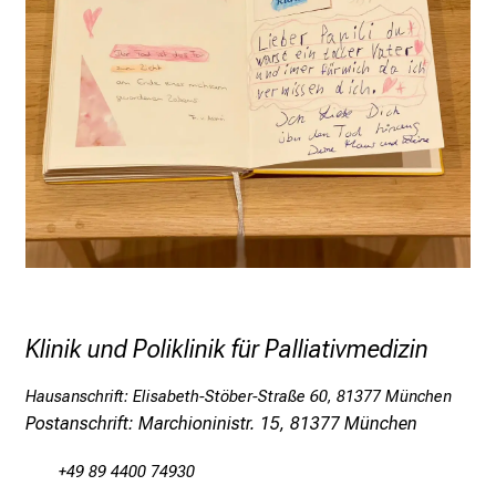
e
n
d
e
r
E
i
n
b
l
i
c
k
Klinik und Poliklinik für Palliativmedizin
e
i
Hausanschrift: Elisabeth-Stöber-Straße 60, 81377 München
Postanschrift: Marchioninistr. 15, 81377 München
n
d
+49 89 4400 74930
e