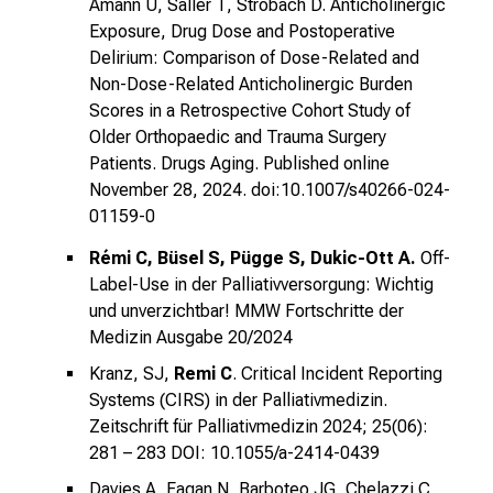
Amann U, Saller T, Strobach D. Anticholinergic
b
Exposure, Drug Dose and Postoperative
i
Delirium: Comparison of Dose-Related and
l
Non-Dose-Related Anticholinergic Burden
d
Scores in a Retrospective Cohort Study of
u
Older Orthopaedic and Trauma Surgery
n
Patients. Drugs Aging.
Published online
g
November 28, 2024. doi:10.1007/s40266-024-
01159-0
e
n
Rémi C, Büsel S, Pügge S, Dukic-Ott A.
Off-
.
Label-Use in der Palliativversorgung: Wichtig
K
und unverzichtbar!
MMW Fortschritte der
o
Medizin Ausgabe 20/2024
m
Kranz, SJ,
Remi C
. Critical Incident Reporting
m
Systems (CIRS) in der Palliativmedizin.
e
Zeitschrift für Palliativmedizin 2024; 25(06):
n
281 – 283
DOI: 10.1055/a-2414-0439
S
Davies A, Fagan N, Barboteo JG, Chelazzi C,
i