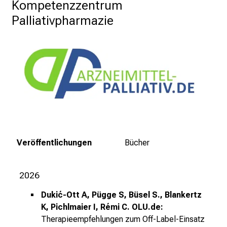
Kompetenzzentrum 
n
Palliativpharmazie
S
i
e
s
p
a
n
n
e
n
Veröffentlichungen
Bücher
d
e
I
2026
n
Dukić-Ott A, Pügge S, Büsel S., Blankertz
f
K, Pichlmaier I, Rémi C. OLU.de:
o
Therapieempfehlungen zum Off-Label-Einsatz
r