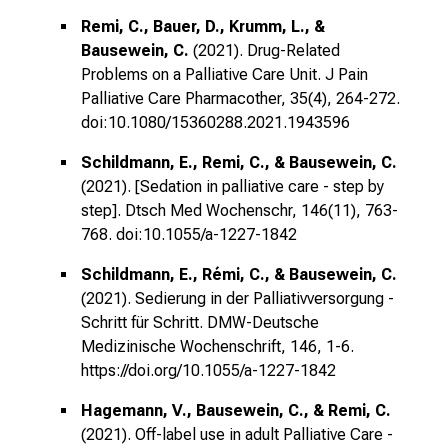
d
Remi, C., Bauer, D., Krumm, L., &
u
Bausewein, C.
(2021). Drug-Related
n
Problems on a Palliative Care Unit. J Pain
g
Palliative Care Pharmacother, 35(4), 264-272.
.
doi:10.1080/15360288.2021.1943596
Schildmann, E., Remi, C., & Bausewein, C.
mehr Informationen
(2021). [Sedation in palliative care - step by
step]. Dtsch Med Wochenschr, 146(11), 763-
768.
doi:10.1055/a-1227-1842
Schließen
Schildmann, E., Rémi, C., & Bausewein, C.
(2021). Sedierung in der Palliativversorgung -
Schritt für Schritt. DMW-Deutsche
Medizinische Wochenschrift, 146, 1-6.
https://doi.org/10.1055/a-1227-1842
Hagemann, V., Bausewein, C., & Remi, C.
(2021). Off-label use in adult Palliative Care -