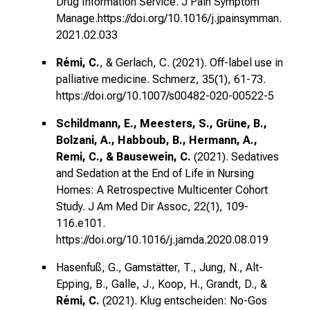
Drug Information Service. J Pain Symptom
Manage.
https://doi.org/10.1016/j.jpainsymman.
2021.02.033
Rémi, C.
, & Gerlach, C. (2021). Off-label use in
palliative medicine. Schmerz, 35(1), 61-73.
https://doi.org/10.1007/s00482-020-00522-5
Schildmann, E., Meesters, S., Grüne, B.,
Bolzani, A., Habboub, B., Hermann, A.,
Remi, C., & Bausewein, C.
(2021). Sedatives
and Sedation at the End of Life in Nursing
Homes: A Retrospective Multicenter Cohort
Study. J Am Med Dir Assoc, 22(1), 109-
116.e101.
https://doi.org/10.1016/j.jamda.2020.08.019
Hasenfuß, G., Gamstätter, T., Jung, N., Alt-
Epping, B., Galle, J., Koop, H., Grandt, D., &
Rémi, C.
(2021). Klug entscheiden: No-Gos