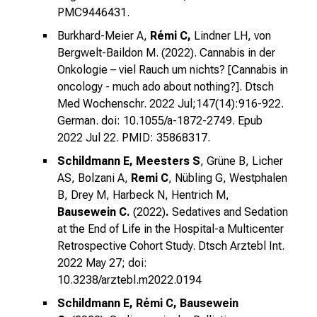
i
PMC9446431.
s
Burkhard-Meier A,
Rémi C,
Lindner LH, von
t
Bergwelt-Baildon M. (2022). Cannabis in der
e
Onkologie – viel Rauch um nichts? [Cannabis in
r
oncology - much ado about nothing?]. Dtsch
n
Med Wochenschr. 2022 Jul;147(14):916-922.
–
German.
doi: 10.1055/a-1872-2749
. Epub
g
2022 Jul 22.
PMID: 35868317.
a
Schildmann E, Meesters S
, Grüne B, Licher
n
AS, Bolzani A,
Remi C
, Nübling G, Westphalen
z
B, Drey M, Harbeck N, Hentrich M,
u
Bausewein C.
(2022)
.
Sedatives and Sedation
n
at the End of Life in the Hospital-a Multicenter
v
Retrospective Cohort Study. Dtsch Arztebl Int.
e
2022 May 27;
doi:
r
10.3238/arztebl.m2022.0194
b
Schildmann E, Rémi C, Bausewein
i