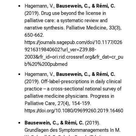
Hagemann, V.,
Bausewein, C., & Rémi, C.
(2019). Drug use beyond the license in
palliative care: a systematic review and
narrative synthesis. Palliative Medicine, 33(3),
650-662.
https://journals.sagepub.com/doi/10.1177/026
9216319840602?url_ver=Z39.88-
2003&rfr_id=ori:rid:crossref.org&rfr_dat=cr_pu
b%20%200pubmed
Hagemann, V.,
Bausewein, C., & Rémi, C.
(2019). Off-label-prescriptions in daily clinical
practice – a cross-sectional national survey of
palliative medicine physicians. Progress in
Palliative Care, 27(4), 154-159.
https://doi.org/10.1080/09699260.2019.1646
0
Bausewein, C., & Rémi, C.
(2019).
Grundlagen des Symptommanagements In M.