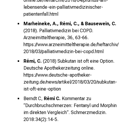
online.de/heftarchiv/2018/04/pruritus-am-
lebensende-ein-palliativmedizinischer-
patientenfall.html
Marheineke, A., Rémi, C., & Bausewein, C.
(2018). Palliativmedizin bei COPD.
Arzneimitteltherapie, 36, 63-66.
https://www.arzneimitteltherapie.de/heftarchiv/
2018/03/palliativmedizin-bei-copd.html
Rémi, C.
(2018) Subkutan ist oft eine Option.
Deutsche Apothekerzeitung online.
https://www.deutsche-apotheker-
zeitung.de/news/artikel/2018/03/20/subkutan-
ist-oft-eine-option
Berndt C,
Rémi C.
Kommentar zu
“Durchbruchschmerzen: Fentanyl und Morphin
im direkten Vergleich“.
Schmerzmedizin.
2018:34(2):14-5.