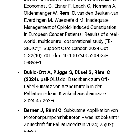
Economos, G, Elsner F, Leach C, Normann A,
e
Oldenmenger W,
Remi C
, van den Beuken-van
v
Everdingen M, Wuestefeld M. Inadequate
o
Management of Opioid-Induced Constipation
r
in European Cancer Patients: Results of a real-
b
world, multicentre, observational study (“E-
e
StOIC”)". Support Care Cancer. 2024 Oct
i
5;32(10):701.
doi: 10.1007/s00520-024-
,
08898-1.
t
Dukic-Ott A, Pügge S, Büsel S, Rémi C
a
(2024).
pall-OLU.de: Datenbank zum Off-
u
Label-Einsatz von Arzneimitteln in der
s
Palliativmedizin.
Krankenhauspharmazie
c
2024;45:262–6.
h
e
Berner J, Rémi C.
Subkutane Applikation von
Protonenpumpeninhibitoren – was ist bekannt?
n
Zeitschrift für Palliativmedizin 2024; 25(02):
S
94-97