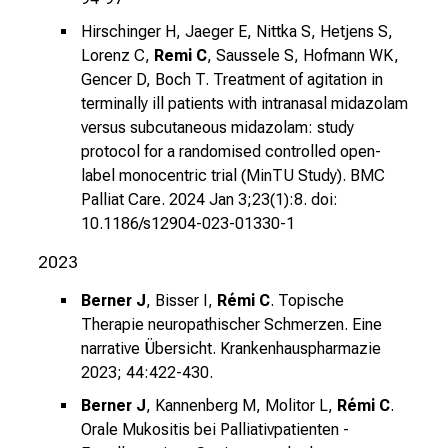
i
e
Hirschinger H, Jaeger E, Nittka S, Hetjens S,
s
Lorenz C,
Remi C
, Saussele S, Hofmann WK,
i
Gencer D, Boch T. Treatment of agitation in
c
terminally ill patients with intranasal midazolam
h
versus subcutaneous midazolam: study
m
protocol for a randomised controlled open-
label monocentric trial (MinTU Study).
BMC
i
Palliat Care. 2024 Jan 3;23(1):8. doi:
t
10.1186/s12904-023-01330-1
K
o
2023
l
Berner J
, Bisser I,
Rémi C
. Topische
l
Therapie neuropathischer Schmerzen. Eine
e
narrative Übersicht.
Krankenhauspharmazie
g
2023; 44:422-430.
e
n
Berner J
, Kannenberg M, Molitor L,
Rémi C
.
a
Orale Mukositis bei Palliativpatienten -