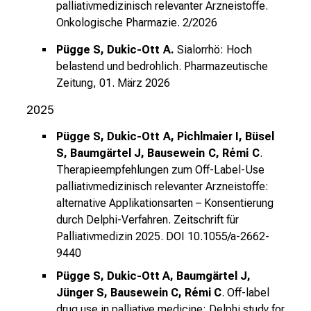
palliativmedizinisch relevanter Arzneistoffe.
m
Onkologische Pharmazie. 2/2026
a
t
Pügge S, Dukic-Ott A.
Sialorrhö: Hoch
i
belastend und bedrohlich.
Pharmazeutische
o
Zeitung, 01. März 2026
n
2025
e
n
Pügge S, Dukic-Ott A, Pichlmaier I, Büsel
z
S, Baumgärtel J, Bausewein C, Rémi C
.
u
Therapieempfehlungen zum Off-Label-Use
J
palliativmedizinisch relevanter Arzneistoffe:
alternative Applikationsarten – Konsentierung
o
durch Delphi-Verfahren. Zeitschrift für
b
Palliativmedizin 2025.
DOI 10.1055/a-2662-
s
9440
,
A
Pügge S, Dukic-Ott A, Baumgärtel J,
u
Jünger S, Bausewein C, Rémi C
. Off-label
s
drug use in palliative medicine: Delphi study for