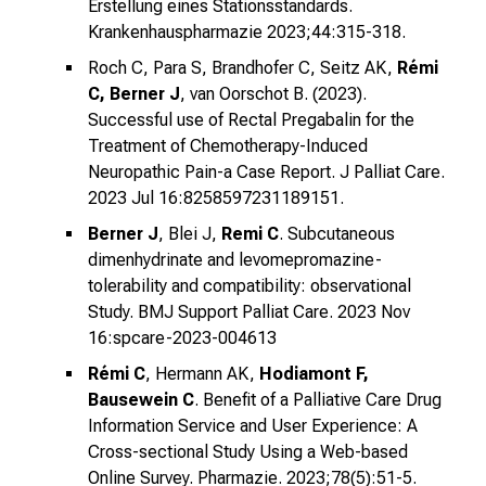
u
Erstellung eines Stationsstandards.
s
Krankenhauspharmazie 2023;44:315-318.
u
Roch C, Para S, Brandhofer C, Seitz AK,
Rémi
n
C, Berner J
, van Oorschot B. (2023).
d
Successful use of Rectal Pregabalin for the
l
Treatment of Chemotherapy-Induced
a
Neuropathic Pain-a Case Report.
J Palliat Care.
s
2023 Jul 16:8258597231189151.
s
Berner J
, Blei J,
Remi C
. Subcutaneous
e
dimenhydrinate and levomepromazine-
n
tolerability and compatibility: observational
S
Study.
BMJ Support Palliat Care. 2023 Nov
i
16:spcare-2023-004613
e
Rémi C
, Hermann AK,
Hodiamont F,
s
Bausewein C
. Benefit of a Palliative Care Drug
i
Information Service and User Experience: A
c
Cross-sectional Study Using a Web-based
h
Online Survey.
Pharmazie. 2023;78(5):51-5.