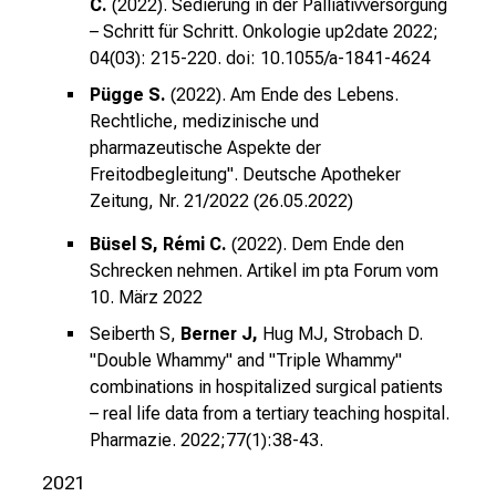
C.
(2022). Sedierung in der Palliativversorgung
n
– Schritt für Schritt. Onkologie up2date 2022;
d
04(03): 215-220.
doi: 10.1055/a-1841-4624
l
Pügge S.
(2022). Am Ende des Lebens.
i
Rechtliche, medizinische und
c
pharmazeutische Aspekte der
h
Freitodbegleitung".
Deutsche Apotheker
u
Zeitung, Nr. 21/2022 (26.05.2022)
n
d
Büsel S, Rémi C.
(2022). Dem Ende den
o
Schrecken nehmen.
Artikel im pta Forum vom
h
10. März 2022
n
Seiberth S,
Berner J,
Hug MJ, Strobach D.
e
"Double Whammy" and "Triple Whammy"
A
combinations in hospitalized surgical patients
n
– real life data from a tertiary teaching hospital.
m
Pharmazie. 2022;77(1):38-43.
e
2021
l