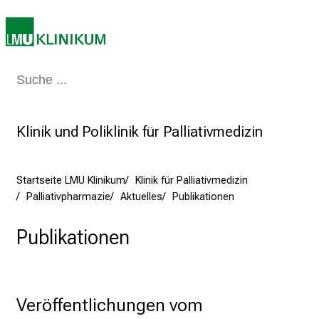
e
c
h
a
Medizin & Pflege
Patienten & Besucher
Forschung
Lehre
Das Kli
n
c
e
Klinik und Poliklinik für Palliativmedizin
n
u
n
Startseite LMU Klinikum
Klinik für Palliativmedizin
d
Palliativpharmazie
Aktuelles
Publikationen
e
r
Publikationen
h
a
l
t
Veröffentlichungen vom 
e