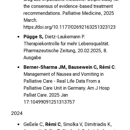
b
the consensus of evidence-based treatment
i
recommendations. Palliative Medicine, 2025
March.
l
https://doi.org/10.1177/02692163251323123
d
u
Pügge S,
Dietz-Laukemann P.
n
Therapiekontrolle für mehr Lebensqualität.
g
Pharmazeutische Zeitung, 20.02.2025, 8.
e
Ausgabe
n
Berner-Sharma JM, Bausewein C, Rémi C
.
u
Management of Nausea and Vomiting in
n
Palliative Care - Real Life Data From a
d
Palliative Care Unit in Germany. Am J Hosp
W
Palliat Care. 2025 Jan
e
17:
10499091251313757
i
2024
t
e
Geßele C,
Rémi C
, Smolka V, Dimitriadis K,
r