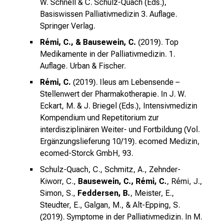
W. Schnell & C. Schulz-Quach (Eds.),
Basiswissen Palliativmedizin 3. Auflage.
Springer Verlag.
Rémi, C., & Bausewein, C.
(2019). Top
Medikamente in der Palliativmedizin. 1.
Auflage. Urban & Fischer.
Rémi, C.
(2019). Ileus am Lebensende –
Stellenwert der Pharmakotherapie. In J. W.
Eckart, M. & J. Briegel (Eds.), Intensivmedizin
Kompendium und Repetitorium zur
interdisziplinären Weiter- und Fortbildung (Vol.
Ergänzungslieferung 10/19). ecomed Medizin,
ecomed-Storck GmbH, 93.
Schulz-Quach, C., Schmitz, A., Zehnder-
Kiworr, C.,
Bausewein, C., Rémi, C.
, Rémi, J.,
Simon, S.,
Feddersen, B.
, Meister, E.,
Steudter, E., Galgan, M., & Alt-Epping, S.
(2019). Symptome in der Palliativmedizin. In M.