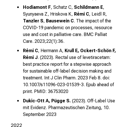
v
Hodiamont F
, Schatz C,
Schildmann E
,
o
Syunyaeva Z, Hriskova K,
Rémi C
, Leidl R,
n
Tanzler S
,
Bausewein C
. The impact of the
d
COVID-19 pandemic on processes, resource
e
use and cost in palliative care.
BMC Palliat
r
Care. 2023;22(1):36.
g
Rémi C
, Hermann A,
Krull E, Ockert-Schön F,
e
Rémi J
. (2023). Rectal use of levetiracetam:
l
best practice report for a stepwise approach
e
for sustainable off-label decision making and
b
treatment. Int J Clin Pharm. 2023 Feb 8.
doi:
t
10.1007/s11096-023-01539-3.
Epub ahead of
e
print. PMID: 36753020
n
P
Dukic-Ott A, Pügge S.
(2023). Off-Label Use
mit Evidenz.
Pharmazeutischen Zeitung, 10.
f
September 2023
l
e
2022