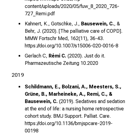
content/uploads/2020/05/fuw_8_2020_726-
727_Remi.pdf
Kahnert, K., Gotschke, J.,
Bausewein, C.
, &
Behr, J. (2020). [The palliative care of COPD].
MMW Fortschr Med, 162(11), 36-43.
https://doi.org/10.1007/s15006-020-0016-8
Gerlach C,
Rémi C.
(2020). Just do it.
Pharmazeutische Zeitung 10.2020
2019
Schildmann, E., Bolzani, A., Meesters, S.,
Grüne, B., Marheineke, A., Remi, C., &
Bausewein, C.
(2019). Sedatives and sedation
at the end of life: a nursing home retrospective
cohort study. BMJ Support. Palliat. Care.
https://doi.org/10.1136/bmjspcare-2019-
00198