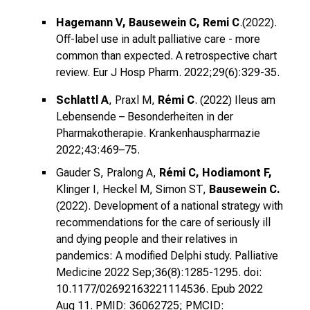
g
e
Hagemann V, Bausewein C, Remi C
.(2022).
Off-label use in adult palliative care - more
w
common than expected. A retrospective chart
i
review.
Eur J Hosp Pharm. 2022;29(6):329-35.
s
s
Schlattl A
, Praxl M,
Rémi C
. (2022) Ileus am
e
Lebensende – Besonderheiten in der
n
Pharmakotherapie.
Krankenhauspharmazie
s
2022;43:469–75.
c
Gauder S, Pralong A,
Rémi C, Hodiamont F,
h
Klinger I, Heckel M, Simon ST,
Bausewein C.
a
(2022). Development of a national strategy with
f
recommendations for the care of seriously ill
t
and dying people and their relatives in
b
pandemics: A modified Delphi study. Palliative
e
Medicine 2022 Sep;36(8):1285-1295.
doi:
g
10.1177/02692163221114536.
Epub 2022
e
Aug 11. PMID: 36062725;
PMCID: