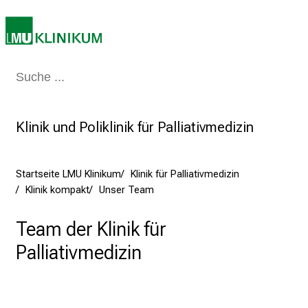
i
k
u
m
–
Medizin & Pflege
Patienten & Besucher
Forschung
Lehre
Das Kli
e
i
Klinik und Poliklinik für Palliativmedizin
n
T
a
Startseite LMU Klinikum
Klinik für Palliativmedizin
g
Klinik kompakt
Unser Team
v
o
Team der Klinik für
l
Palliativmedizin
l
e
r
i