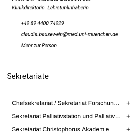
v
Klinikdirektorin, Lehrstuhlinhaberin
o
l
+49 89 4400 74929
l
yägfmlgsjgfciéilu
vim fulJhvfiuyziu mi
e
n
Mehr zur Person
u
n
d
Sekretariate
g
a
n
z
Chefsekretariat / Sekretariat Forschung / Lehr
h
e
Sekretariat Palliativstation und Palliativdienst
i
Sekretariat Christophorus Akademie
t
l