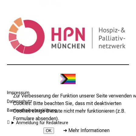
l
e
n
u
n
d
g
a
n
z
h
e
Impressum
Zur Verbesserung der Funktion unserer Seite verwenden w
i
Datenschutz
Cookies. Bitte beachten Sie, dass mit deaktivierten
t
Barrierefreiheitserklärung
Cookies einige Dienste nicht mehr funktionieren (z.B.
l
Formulare absenden).
i
Anmeldung für Redakteure
c
➜
Mehr Informationen
OK
h