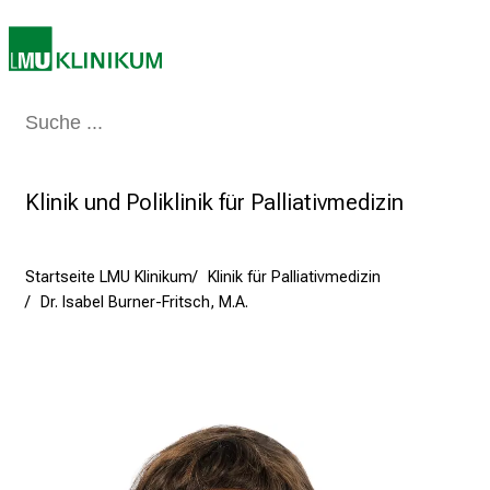
5
d
e
n
K
Medizin & Pflege
Patienten & Besucher
Forschung
Lehre
Das Kli
a
r
Klinik und Poliklinik für Palliativmedizin
r
i
e
Startseite LMU Klinikum
Klinik für Palliativmedizin
r
Dr. Isabel Burner-Fritsch, M.A.
e
t
a
g
d
e
r