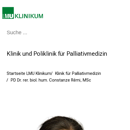
K
a
r
r
Medizin & Pflege
Patienten & Besucher
Forschung
Lehre
Das Kli
i
e
r
Klinik und Poliklinik für Palliativmedizin
e
t
a
Startseite LMU Klinikum
Klinik für Palliativmedizin
g
PD Dr. rer. biol. hum. Constanze Rémi, MSc
d
e
r
P
f
l
e