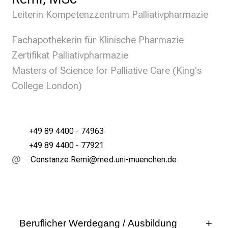
n
Leiterin Kompetenzzentrum Palliativpharmazie
T
a
Fachapothekerin für Klinische Pharmazie
g
Zertifikat Palliativpharmazie
v
Masters of Science for Palliative Care (King's
o
College London)
l
l
e
r
+49 89 4400 - 74963
i
+49 89 4400 - 77921
n
HWüucbgußi Bivl
viYm fulhvfiuyziu-mi
s
p
i
r
i
Beruflicher Werdegang / Ausbildung