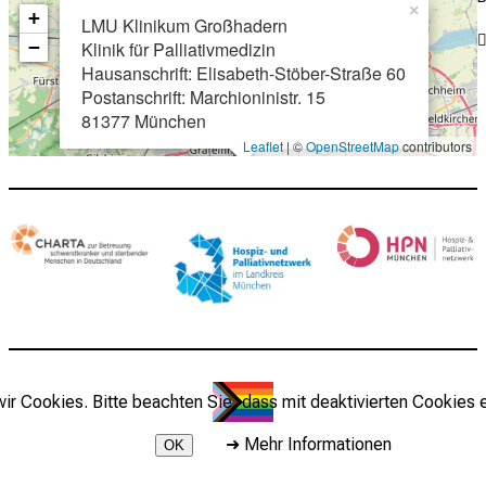
×
+
LMU Klinikum Großhadern
−
Klinik für Palliativmedizin
Hausanschrift: Elisabeth-Stöber-Straße 60
Postanschrift: Marchioninistr. 15
81377 München
Leaflet
| ©
OpenStreetMap
contributors
r Cookies. Bitte beachten Sie, dass mit deaktivierten Cookies e
➜
Mehr Informationen
OK