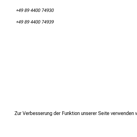
z
+49 89 4400 74930
t
i
+49 89 4400 74939
n
f
o
F
o
r
t
-
u
Zur Verbesserung der Funktion unserer Seite verwenden wi
n
d