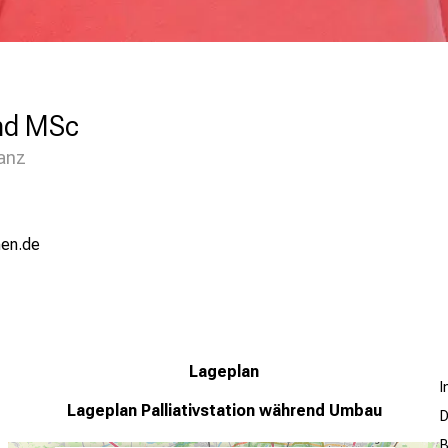
and MSc
lanz
iu-mi
Lageplan
Lageplan
Palliativstation während Umbau
D
B