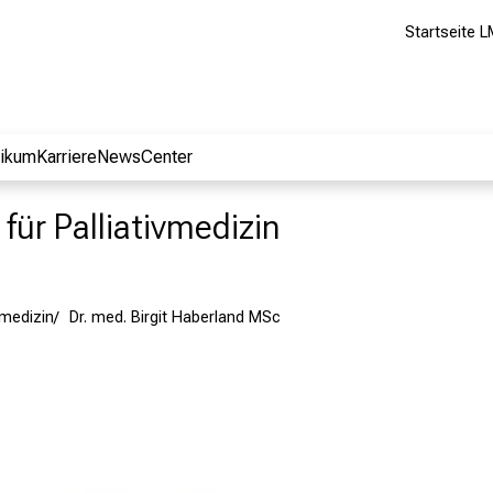
Startseite L
nikum
Karriere
NewsCenter
k für Palliativmedizin
ivmedizin
Dr. med. Birgit Haberland MSc