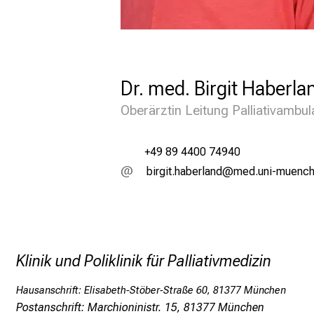
r
i
g
e
Dr. med. Birgit Haberl
F
Oberärztin Leitung Palliativambu
a
c
+49 89 4400 74940
jlpxlbezgjipägum
vimsful#vfiuyz
h
-
u
n
d
Klinik und Poliklinik für Palliativmedizin
A
Hausanschrift: Elisabeth-Stöber-Straße 60, 81377 München
r
Postanschrift: Marchioninistr. 15, 81377 München