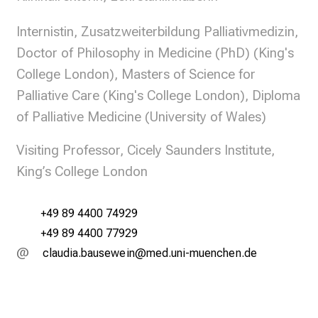
n
T
Internistin, Zusatzweiterbildung Palliativmedizin,
a
Doctor of Philosophy in Medicine (PhD) (King's
g
v
College London), Masters of Science for
o
Palliative Care (King's College London), Diploma
l
of Palliative Medicine (University of Wales)
l
e
Visiting Professor, Cicely Saunders Institute,
r
King’s College London
i
n
+49 89 4400 74929
s
p
+49 89 4400 77929
i
yägfmlgsjgfciéiYlu
vimsful_vfiuyziJu:smYi
r
i
e