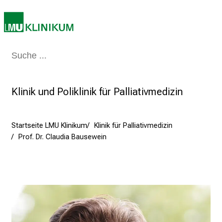
a
r
r
i
Medizin & Pflege
Patienten & Besucher
Forschung
Lehre
Das Kli
e
r
e
Klinik und Poliklinik für Palliativmedizin
t
a
g
Startseite LMU Klinikum
Klinik für Palliativmedizin
d
Prof. Dr. Claudia Bausewein
e
r
P
f
l
e
g