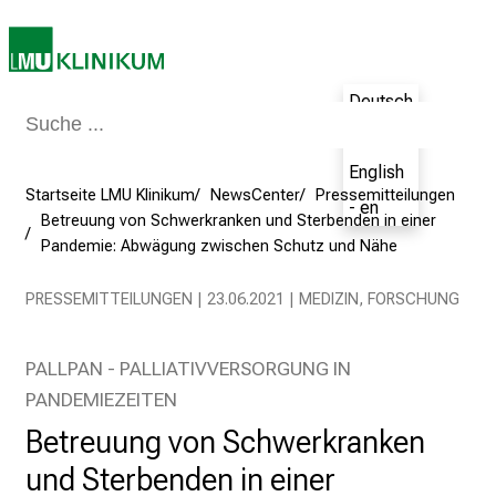
n
u
n
Deutsch
d
g
- de
a
English
n
Startseite LMU Klinikum
NewsCenter
Pressemitteilungen
- en
z
Betreuung von Schwerkranken und Sterbenden in einer
h
Pandemie: Abwägung zwischen Schutz und Nähe
e
PRESSEMITTEILUNGEN | 23.06.2021 | MEDIZIN, FORSCHUNG
i
t
l
PALLPAN - PALLIATIVVERSORGUNG IN
i
PANDEMIEZEITEN
c
Betreuung von Schwerkranken
h
e
und Sterbenden in einer
n