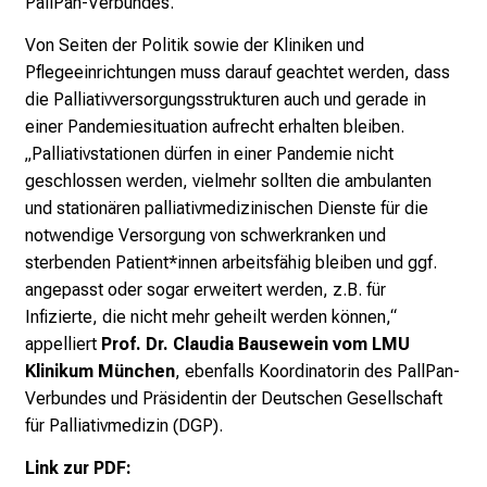
PallPan-Verbundes.
e
n
Von Seiten der Politik sowie der Kliniken und
d
Pflegeeinrichtungen muss darauf geachtet werden, dass
e
die Palliativversorgungsstrukturen auch und gerade in
I
einer Pandemiesituation aufrecht erhalten bleiben.
n
„Palliativstationen dürfen in einer Pandemie nicht
f
geschlossen werden, vielmehr sollten die ambulanten
o
und stationären palliativmedizinischen Dienste für die
r
notwendige Versorgung von schwerkranken und
m
sterbenden Patient*innen arbeitsfähig bleiben und ggf.
a
angepasst oder sogar erweitert werden, z.B. für
t
Infizierte, die nicht mehr geheilt werden können,“
i
appelliert
Prof. Dr. Claudia Bausewein vom LMU
o
Klinikum München
, ebenfalls Koordinatorin des PallPan-
n
Verbundes und Präsidentin der Deutschen Gesellschaft
e
für Palliativmedizin (DGP).
n
Link zur PDF:
z