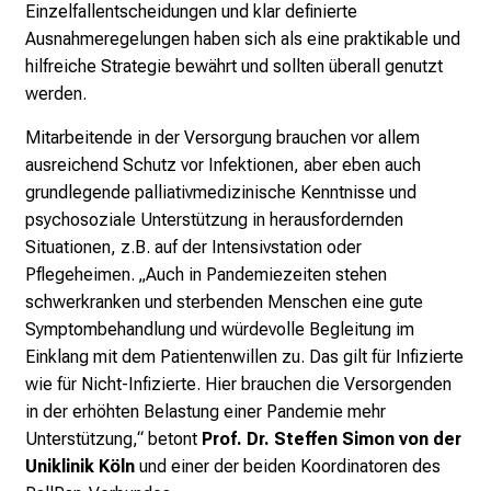
n
Einzelfallentscheidungen und klar definierte
d
Ausnahmeregelungen haben sich als eine praktikable und
e
hilfreiche Strategie bewährt und sollten überall genutzt
r
werden.
h
Mitarbeitende in der Versorgung brauchen vor allem
a
ausreichend Schutz vor Infektionen, aber eben auch
l
grundlegende palliativmedizinische Kenntnisse und
t
psychosoziale Unterstützung in herausfordernden
e
Situationen, z.B. auf der Intensivstation oder
n
Pflegeheimen. „Auch in Pandemiezeiten stehen
S
schwerkranken und sterbenden Menschen eine gute
i
Symptombehandlung und würdevolle Begleitung im
e
Einklang mit dem Patientenwillen zu. Das gilt für Infizierte
s
wie für Nicht-Infizierte. Hier brauchen die Versorgenden
p
in der erhöhten Belastung einer Pandemie mehr
a
Unterstützung,“ betont
Prof. Dr. Steffen Simon von der
n
Uniklinik Köln
und einer der beiden Koordinatoren des
n