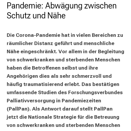
Pandemie: Abwägung zwischen
P
Schutz und Nähe
f
l
e
Die Corona-Pandemie hat in vielen Bereichen zu 
g
räumlicher Distanz geführt und menschliche 
e
a
Nähe eingeschränkt. Vor allem in der Begleitung 
l
von schwerkranken und sterbenden Menschen 
l
haben die Betroffenen selbst und ihre 
t
Angehörigen dies als sehr schmerzvoll und 
a
häufig traumatisierend erlebt. Das bestätigen 
g
umfassende Studien des Forschungsverbundes 
.
Palliativversorgung in Pandemiezeiten 
T
(PallPan). Als Antwort darauf stellt PallPan 
r
e
jetzt die Nationale Strategie für die Betreuung 
f
von schwerkranken und sterbenden Menschen 