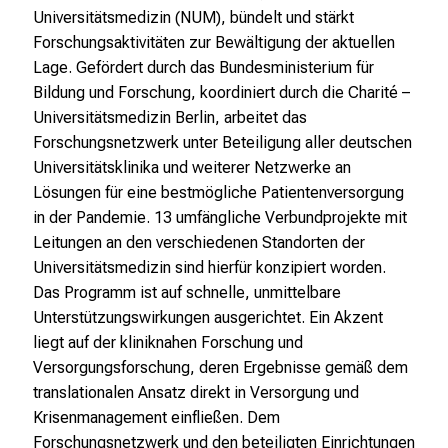
Universitätsmedizin (NUM), bündelt und stärkt
n
Forschungsaktivitäten zur Bewältigung der aktuellen
S
Lage. Gefördert durch das Bundesministerium für
i
Bildung und Forschung, koordiniert durch die Charité –
e
Universitätsmedizin Berlin, arbeitet das
s
Forschungsnetzwerk unter Beteiligung aller deutschen
i
Universitätsklinika und weiterer Netzwerke an
c
Lösungen für eine bestmögliche Patientenversorgung
h
in der Pandemie. 13 umfängliche Verbundprojekte mit
v
Leitungen an den verschiedenen Standorten der
o
Universitätsmedizin sind hierfür konzipiert worden.
n
Das Programm ist auf schnelle, unmittelbare
d
Unterstützungswirkungen ausgerichtet. Ein Akzent
e
liegt auf der kliniknahen Forschung und
r
Versorgungsforschung, deren Ergebnisse gemäß dem
g
translationalen Ansatz direkt in Versorgung und
e
Krisenmanagement einfließen. Dem
l
Forschungsnetzwerk und den beteiligten Einrichtungen
e