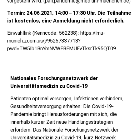
vorgestellt wird. (pall.pandemie@med.uni-muenchen.de)
o
Termin: 24.06.2021, 14:00 – 17:30 Uhr. Die Teilnahme
l
ist kostenlos, eine Anmeldung nicht erforderlich.
l
e
Einwahllink (Kenncode: 562238):
https://lmu-
g
munich.zoom.us/j/95257337713?
e
pwd=TW5Ib1BnYmNVWFBEMUEvTksrTk95QT09
n
a
u
s
Nationales Forschungsnetzwerk der
u
Universitätsmedizin zu Covid-19
n
Patienten optimal versorgen, Infektionen verhindern,
d
Gesundheitsversorgung erhalten: Die Covid-19-
l
Pandemie bringt Herausforderungen mit sich, die
a
innerhalb kurzer Zeit neue Handlungsstrategien
s
erfordern. Das Nationale Forschungsnetzwerk der
s
Universitätsmedizin zu Covid-19, kurz Netzwerk
e