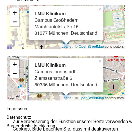
n
z
×
+
LMU Klinikum
u
Campus Großhadern
−
n
Marchioninistraße 15
v
81377 München, Deutschland
e
r
Leaflet
| ©
OpenStreetMap
contributors
b
i
×
+
LMU Klinikum
n
Campus Innenstadt
−
d
Ziemssenstraße 5
l
80336 München, Deutschland
i
c
Leaflet
| ©
OpenStreetMap
contributors
h
Impressum
u
Datenschutz
n
Zur Verbesserung der Funktion unserer Seite verwenden w
d
Barrierefreiheitserklärung
Cookies. Bitte beachten Sie, dass mit deaktivierten