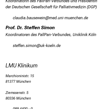
c
Koordinatorin des PallPan-Verbundes und Präsidentin
h
der Deutschen Gesellschaft für Palliativmedizin (DGP)
a
yägfmlgsjgfciéilu
vimsful#vfiduyziuemi
f
t
Prof. Dr. Steffen Simon
b
Koordinatoren des PallPan-Verbundes, Uniklinik Köln
e
g
cbiwDwiu clvüu
foroüiäuemi
e
i
s
LMU Klinikum
t
e
Marchioninistr. 15
r
81377 München
n
–
Ziemssenstr. 5
g
80336 München
a
089 4400 - 0