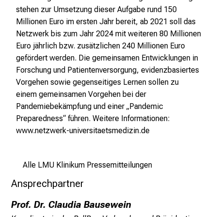
stehen zur Umsetzung dieser Aufgabe rund 150
b
Millionen Euro im ersten Jahr bereit, ab 2021 soll das
t
Netzwerk bis zum Jahr 2024 mit weiteren 80 Millionen
e
Euro jährlich bzw. zusätzlichen 240 Millionen Euro
n
gefördert werden. Die gemeinsamen Entwicklungen in
P
Forschung und Patientenversorgung, evidenzbasiertes
f
Vorgehen sowie gegenseitiges Lernen sollen zu
l
einem gemeinsamen Vorgehen bei der
e
Pandemiebekämpfung und einer „Pandemic
g
Preparedness“ führen. Weitere Informationen:
e
www.netzwerk-universitaetsmedizin.de
w
i
s
Alle LMU Klinikum Pressemitteilungen
s
e
Ansprechpartner
n
Prof. Dr. Claudia Bausewein
s