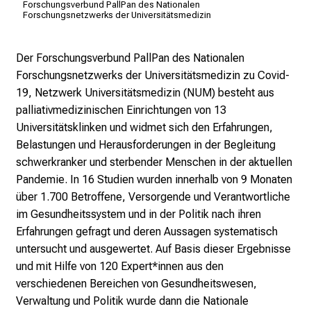
d
Forschungsverbund PallPan des Nationalen
Forschungsnetzwerks der Universitätsmedizin
e
c
k
Der Forschungsverbund PallPan des Nationalen
e
Forschungsnetzwerks der Universitätsmedizin zu Covid-
n
19, Netzwerk Universitätsmedizin (NUM) besteht aus
S
palliativmedizinischen Einrichtungen von 13
i
Universitätsklinken und widmet sich den Erfahrungen,
e
Belastungen und Herausforderungen in der Begleitung
v
schwerkranker und sterbender Menschen in der aktuellen
i
Pandemie. In 16 Studien wurden innerhalb von 9 Monaten
e
über 1.700 Betroffene, Versorgende und Verantwortliche
l
im Gesundheitssystem und in der Politik nach ihren
f
Erfahrungen gefragt und deren Aussagen systematisch
ä
untersucht und ausgewertet. Auf Basis dieser Ergebnisse
l
und mit Hilfe von 120 Expert*innen aus den
t
verschiedenen Bereichen von Gesundheitswesen,
i
Verwaltung und Politik wurde dann die Nationale