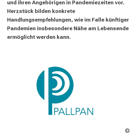
f
und ihren Angehörigen in Pandemiezeiten vor. 
e
Herzstück bilden konkrete 
n
Handlungsempfehlungen, wie im Falle künftiger 
S
Pandemien insbesondere Nähe am Lebensende 
i
ermöglicht werden kann.
e
E
x
p
e
r
t
e
n
,
e
n
t
LM
Kli