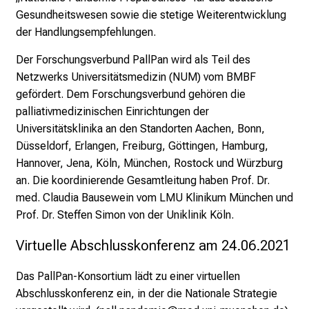
a
Gesundheitswesen sowie die stetige Weiterentwicklung
u
der Handlungsempfehlungen.
s
Der Forschungsverbund PallPan wird als Teil des
c
Netzwerks Universitätsmedizin (NUM) vom BMBF
h
gefördert. Dem Forschungsverbund gehören die
e
palliativmedizinischen Einrichtungen der
n
Universitätsklinika an den Standorten Aachen, Bonn,
S
Düsseldorf, Erlangen, Freiburg, Göttingen, Hamburg,
i
Hannover, Jena, Köln, München, Rostock und Würzburg
e
an. Die koordinierende Gesamtleitung haben Prof. Dr.
s
med. Claudia Bausewein vom LMU Klinikum München und
i
Prof. Dr. Steffen Simon von der Uniklinik Köln.
c
h
Virtuelle Abschlusskonferenz am 24.06.2021
m
i
Das PallPan-Konsortium lädt zu einer virtuellen
t
Abschlusskonferenz ein, in der die Nationale Strategie
K