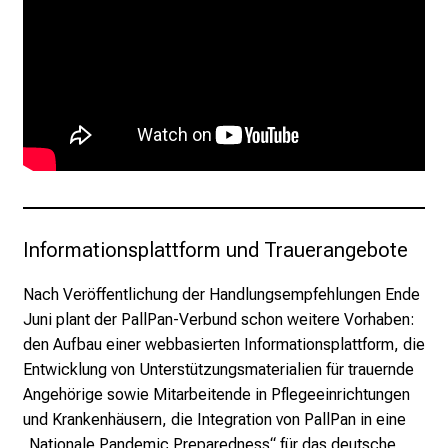
.
K
o
m
m
e
n
S
i
e
Informationsplattform und Trauerangebote
v
o
Nach Veröffentlichung der Handlungsempfehlungen Ende
r
Juni plant der PallPan-Verbund schon weitere Vorhaben:
b
den Aufbau einer webbasierten Informationsplattform, die
e
Entwicklung von Unterstützungsmaterialien für trauernde
i
Angehörige sowie Mitarbeitende in Pflegeeinrichtungen
,
und Krankenhäusern, die Integration von PallPan in eine
t
„Nationale Pandemic Preparedness“ für das deutsche