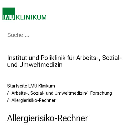
b
e
n
S
i
Medizin & Pflege
Patienten & Besucher
Forschung
Lehre
Das Kli
e
a
Institut und Poliklinik für Arbeits-, Sozial-
m
und Umweltmedizin
2
7
.
Startseite LMU Klinikum
J
Arbeits-, Sozial- und Umweltmedizin
Forschung
u
Allergierisiko-Rechner
n
i
Allergierisiko-Rechner
2
0
2