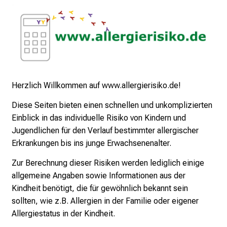
5
d
e
n
K
a
r
Herzlich Willkommen auf www.allergierisiko.de!
r
Diese Seiten bieten einen schnellen und unkomplizierten
i
Einblick in das individuelle Risiko von Kindern und
e
Jugendlichen für den Verlauf bestimmter allergischer
r
Erkrankungen bis ins junge Erwachsenenalter.
e
t
Zur Berechnung dieser Risiken werden lediglich einige
a
allgemeine Angaben sowie Informationen aus der
g
Kindheit benötigt, die für gewöhnlich bekannt sein
d
sollten, wie z.B. Allergien in der Familie oder eigener
e
Allergiestatus in der Kindheit.
r