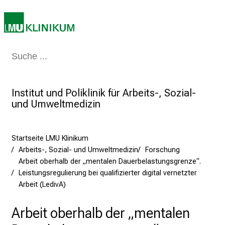
e
n
d
e
r
Medizin & Pflege
Patienten & Besucher
Forschung
Lehre
Das Kli
E
i
Institut und Poliklinik für Arbeits-, Sozial-
n
und Umweltmedizin
b
l
i
Startseite LMU Klinikum
c
Arbeits-, Sozial- und Umweltmedizin
Forschung
k
Arbeit oberhalb der „mentalen Dauerbelastungsgrenze“.
e
Leistungsregulierung bei qualifizierter digital vernetzter
i
Arbeit (LedivA)
n
d
Arbeit oberhalb der „mentalen
e