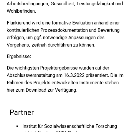
Arbeitsbedingungen, Gesundheit, Leistungsfähigkeit und
I
Wohlbefinden.
n
f
Flankierend wird eine formative Evaluation anhand einer
o
kontinuierlichen Prozessdokumentation und Bewertung
r
erfolgen, um ggf. notwendige Anpassungen des
m
Vorgehens, zeitnah durchführen zu können.
a
Ergebnisse:
t
i
Die wichtigsten Projektergebnisse wurden auf der
o
Abschlussveranstaltung am 16.3.2022 präsentiert. Die im
n
Rahmen des Projekts entwickelten Instrumente stehen
e
hier
zum Download zur Verfügung.
n
z
u
Partner
J
o
Institut für Sozialwissenschaftliche Forschung