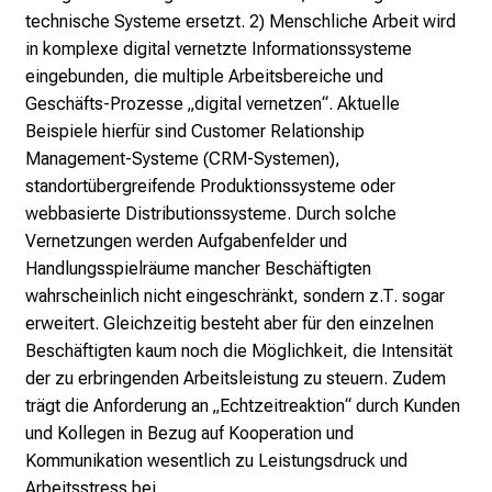
e
technische Systeme ersetzt. 2) Menschliche Arbeit wird
g
in komplexe digital vernetzte Informationssysteme
e
eingebunden, die multiple Arbeitsbereiche und
a
Geschäfts-Prozesse „digital vernetzen“. Aktuelle
l
Beispiele hierfür sind Customer Relationship
l
Management-Systeme (CRM-Systemen),
t
standortübergreifende Produktionssysteme oder
a
webbasierte Distributionssysteme. Durch solche
g
Vernetzungen werden Aufgabenfelder und
.
Handlungsspielräume mancher Beschäftigten
T
wahrscheinlich nicht eingeschränkt, sondern z.T. sogar
r
erweitert. Gleichzeitig besteht aber für den einzelnen
e
Beschäftigten kaum noch die Möglichkeit, die Intensität
f
der zu erbringenden Arbeitsleistung zu steuern. Zudem
f
trägt die Anforderung an „Echtzeitreaktion“ durch Kunden
e
und Kollegen in Bezug auf Kooperation und
n
Kommunikation wesentlich zu Leistungsdruck und
S
Arbeitsstress bei.