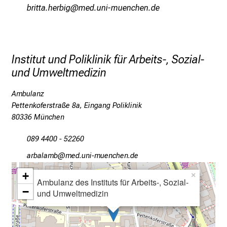
m
jpSlbbSg zipjlx
dvim fu:l_vfiuyziu-mi
m
e
n
S
Institut und Poliklinik für Arbeits-, Sozial-
i
und Umweltmedizin
e
v
Ambulanz
o
Pettenkoferstraße 8a, Eingang Poliklinik
r
80336 München
b
089 4400 - 52260
e
i
gpjgnägvj
vimJsful_vfiuyziusmi
,
+
×
t
Ambulanz des Instituts für Arbeits-, Sozial-
−
und Umweltmedizin
a
u
s