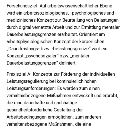
e
Forschungsziel: Auf arbeitswissenschaftlicher Ebene
n
wird ein arbeitssoziologisches, -psychologisches und -
S
medizinisches Konzept zur Beurteilung von Belastungen
i
durch digital vernetzte Arbeit und zur Ermittlung mentaler
e
Dauerbelastungsgrenzen erarbeitet. Orientiert am
v
arbeitsphysiologischen Konzept der körperlichen
i
„Dauerleistungs- bzw. -belastungsgrenze“ wird ein
e
Konzept „psychosozialer“ bzw. „mentaler
l
Dauerbelastungsgrenzen“ definiert.
f
Praxisziel A: Konzepte zur Förderung der individuellen
ä
Leistungsregulierung bei kontinuierlich hohen
l
Leistungsanforderungen: Es werden zum einen
t
verhältnisbezogene Maßnahmen entwickelt und erprobt,
i
die eine dauerhafte und nachhaltige
g
gesundheitsförderliche Gestaltung der
e
Arbeitsbedingungen ermöglichen, zum anderen
K
verhaltensbezogene Maßnahmen, die eine
a