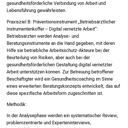
gesundheitsförderliche Verbindung von Arbeit und
r
Lebensführung gewährleisten.
r
i
Praxisziel B: Präventionsinstrument „Betriebsärztlicher
e
Instrumentenkoffer – Digital vernetzte Arbeit“:
r
Betriebsärzten werden Analyse- und
e
Beratungsinstrumente an die Hand gegeben, mit deren
c
Hilfe sie betriebliche Arbeitsschutz-Akteure bei der
h
Beurteilung von Risiken, aber auch bei der
a
gesundheitsförderlichen Gestaltung digital vernetzter
n
Arbeit unterstützen können. Zur Betreuung betroffener
c
Beschäftigter wird ein Gesundheitscoaching im Sinne
e
eines erweiterten Beratungskonzepts entwickelt, das auf
n
diese spezifische Arbeitsform zugeschnitten ist.
u
Methodik:
n
d
In der Analysephase werden ein systematischer Review,
e
problemzentrierte und Experteninterviews,
r