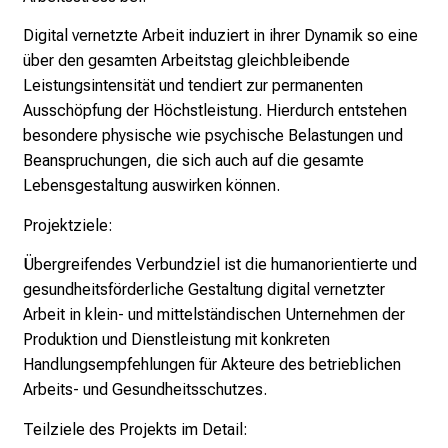
i
Digital vernetzte Arbeit induziert in ihrer Dynamik so eine
e
über den gesamten Arbeitstag gleichbleibende
E
Leistungsintensität und tendiert zur permanenten
x
Ausschöpfung der Höchstleistung. Hierdurch entstehen
p
besondere physische wie psychische Belastungen und
e
Beanspruchungen, die sich auch auf die gesamte
r
Lebensgestaltung auswirken können.
t
e
Projektziele:
n
Übergreifendes Verbundziel ist die humanorientierte und
,
gesundheitsförderliche Gestaltung digital vernetzter
e
Arbeit in klein- und mittelständischen Unternehmen der
n
Produktion und Dienstleistung mit konkreten
t
Handlungsempfehlungen für Akteure des betrieblichen
d
Arbeits- und Gesundheitsschutzes.
e
c
Teilziele des Projekts im Detail:
k