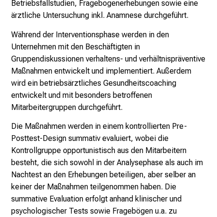
Betriebsfallstudien, Fragebogenerhebungen sowie eine
h
ärztliche Untersuchung inkl. Anamnese durchgeführt.
a
Während der Interventionsphase werden in den
l
Unternehmen mit den Beschäftigten in
t
Gruppendiskussionen verhaltens- und verhältnispräventive
e
Maßnahmen entwickelt und implementiert. Außerdem
n
wird ein betriebsärztliches Gesundheitscoaching
S
entwickelt und mit besonders betroffenen
i
Mitarbeitergruppen durchgeführt.
e
s
Die Maßnahmen werden in einem kontrollierten Pre-
p
Posttest-Design summativ evaluiert, wobei die
a
Kontrollgruppe opportunistisch aus den Mitarbeitern
n
besteht, die sich sowohl in der Analysephase als auch im
n
Nachtest an den Erhebungen beteiligen, aber selber an
e
keiner der Maßnahmen teilgenommen haben. Die
n
summative Evaluation erfolgt anhand klinischer und
d
psychologischer Tests sowie Fragebögen u.a. zu
e