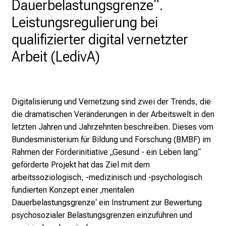
Dauerbelastungsgrenze“.
n
a
Leistungsregulierung bei
n
qualifizierter digital vernetzter
s
Arbeit (LedivA)
p
r
u
c
Digitalisierung und Vernetzung sind zwei der Trends, die
h
die dramatischen Veränderungen in der Arbeitswelt in den
s
letzten Jahren und Jahrzehnten beschreiben. Dieses vom
v
Bundesministerium für Bildung und Forschung (BMBF) im
o
Rahmen der Förderinitiative „Gesund - ein Leben lang“
l
geförderte Projekt hat das Ziel mit dem
l
arbeitssoziologisch, -medizinisch und -psychologisch
e
fundierten Konzept einer ‚mentalen
n
Dauerbelastungsgrenze‘ ein Instrument zur Bewertung
u
psychosozialer Belastungsgrenzen einzuführen und
n