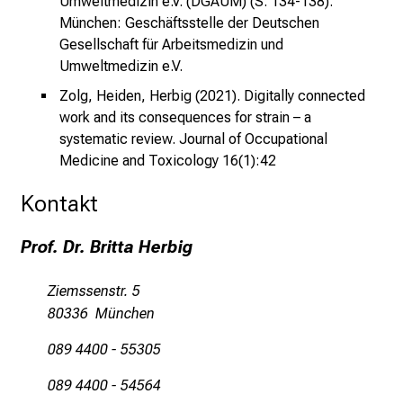
Umweltmedizin
e.V. (DGAUM) (S. 134-138).
W
München: Geschäftsstelle der Deutschen
e
Gesellschaft für Arbeitsmedizin und
i
Umweltmedizin e.V.
t
e
Zolg, Heiden, Herbig (2021). Digitally connected
r
work and its consequences for strain – a
b
systematic review. Journal of Occupational
i
Medicine and Toxicology 16(1):42
l
Kontakt
d
u
Prof. Dr. Britta Herbig
n
g
Ziemssenstr. 5
e
80336 München
n
.
089 4400 - 55305
K
o
089 4400 - 54564