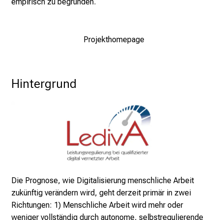
empirisch zu begründen.
d
g
a
Projekthomepage
n
z
h
e
Hintergrund
i
t
l
i
c
h
e
n
Die Prognose, wie Digitalisierung menschliche Arbeit
P
zukünftig verändern wird, geht derzeit primär in zwei
f
Richtungen: 1) Menschliche Arbeit wird mehr oder
l
weniger vollständig durch autonome, selbstregulierende