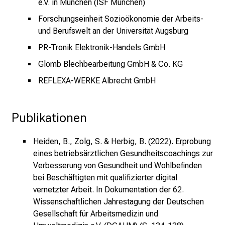
b
e.V. in München (ISF München)
s
Forschungseinheit Sozioökonomie der Arbeits-
,
und Berufswelt an der Universität Augsburg
A
PR-Tronik Elektronik-Handels GmbH
u
s
Glomb Blechbearbeitung GmbH & Co. KG
b
REFLEXA-WERKE Albrecht GmbH
i
l
d
Publikationen
u
n
Heiden, B., Zolg, S. & Herbig, B. (2022). Erprobung
g
eines betriebsärztlichen Gesundheitscoachings zur
e
Verbesserung von Gesundheit und Wohlbefinden
n
bei Beschäftigten mit qualifizierter digital
u
vernetzter Arbeit. In
Dokumentation der 62.
n
Wissenschaftlichen Jahrestagung der Deutschen
Gesellschaft für Arbeitsmedizin und
d