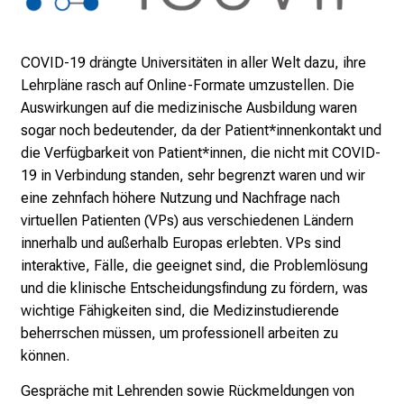
a
n
s
COVID-19 drängte Universitäten in aller Welt dazu, ihre
p
Lehrpläne rasch auf Online-Formate umzustellen. Die
r
Auswirkungen auf die medizinische Ausbildung waren
u
sogar noch bedeutender, da der Patient*innenkontakt und
c
die Verfügbarkeit von Patient*innen, die nicht mit COVID-
h
19 in Verbindung standen, sehr begrenzt waren und wir
s
eine zehnfach höhere Nutzung und Nachfrage nach
v
virtuellen Patienten (VPs) aus verschiedenen Ländern
o
innerhalb und außerhalb Europas erlebten. VPs sind
l
interaktive, Fälle, die geeignet sind, die Problemlösung
l
und die klinische Entscheidungsfindung zu fördern, was
e
wichtige Fähigkeiten sind, die Medizinstudierende
n
beherrschen müssen, um professionell arbeiten zu
u
können.
n
Gespräche mit Lehrenden sowie Rückmeldungen von
d