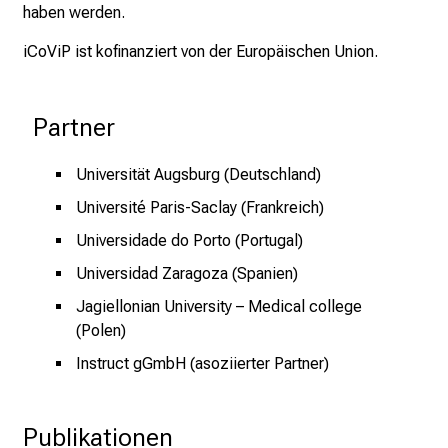
haben werden.
r
i
iCoViP ist kofinanziert von der Europäischen Union.
e
r
Partner
e
c
h
Universität Augsburg (Deutschland)
a
Université Paris-Saclay (Frankreich)
n
Universidade do Porto (Portugal)
c
e
Universidad Zaragoza (Spanien)
n
Jagiellonian University – Medical college
u
(Polen)
n
Instruct gGmbH (asoziierter Partner)
d
e
r
Publikationen
h