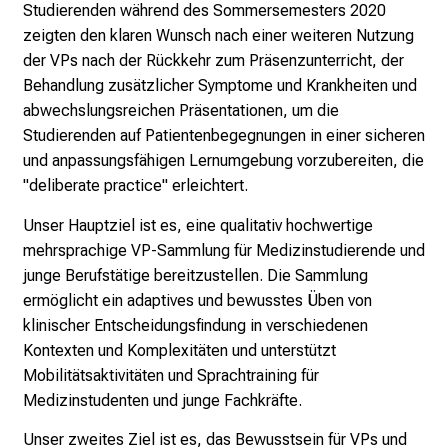
Studierenden während des Sommersemesters 2020
g
zeigten den klaren Wunsch nach einer weiteren Nutzung
a
der VPs nach der Rückkehr zum Präsenzunterricht, der
n
Behandlung zusätzlicher Symptome und Krankheiten und
z
abwechslungsreichen Präsentationen, um die
h
Studierenden auf Patientenbegegnungen in einer sicheren
e
und anpassungsfähigen Lernumgebung vorzubereiten, die
i
"deliberate practice" erleichtert.
t
l
Unser Hauptziel ist es, eine qualitativ hochwertige
i
mehrsprachige VP-Sammlung für Medizinstudierende und
c
junge Berufstätige bereitzustellen. Die Sammlung
h
ermöglicht ein adaptives und bewusstes Üben von
e
klinischer Entscheidungsfindung in verschiedenen
n
Kontexten und Komplexitäten und unterstützt
P
Mobilitätsaktivitäten und Sprachtraining für
f
Medizinstudenten und junge Fachkräfte.
l
e
Unser zweites Ziel ist es, das Bewusstsein für VPs und