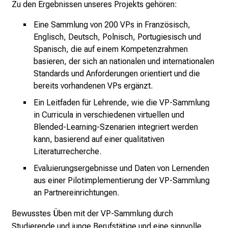
Zu den Ergebnissen unseres Projekts gehören:
e
E
Eine Sammlung von 200 VPs in Französisch,
x
Englisch, Deutsch, Polnisch, Portugiesisch und
p
Spanisch, die auf einem Kompetenzrahmen
e
basieren, der sich an nationalen und internationalen
r
Standards und Anforderungen orientiert und die
t
bereits vorhandenen VPs ergänzt.
e
Ein Leitfaden für Lehrende, wie die VP-Sammlung
n
in Curricula in verschiedenen virtuellen und
,
Blended-Learning-Szenarien integriert werden
e
kann, basierend auf einer qualitativen
n
Literaturrecherche.
t
Evaluierungsergebnisse und Daten von Lernenden
d
aus einer Pilotimplementierung der VP-Sammlung
e
an Partnereinrichtungen.
c
k
Bewusstes Üben mit der VP-Sammlung durch
e
Studierende und junge Berufstätige und eine sinnvolle