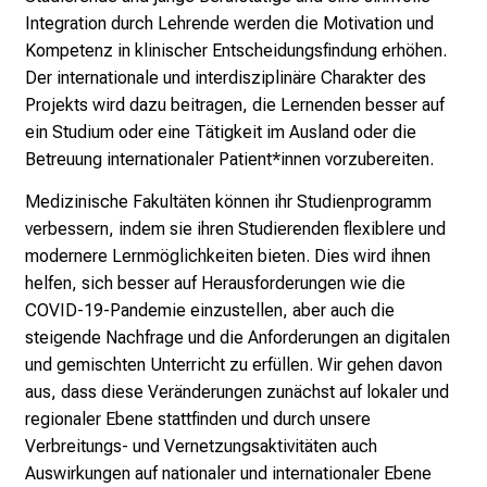
n
Integration durch Lehrende werden die Motivation und
S
Kompetenz in klinischer Entscheidungsfindung erhöhen.
i
Der internationale und interdisziplinäre Charakter des
e
Projekts wird dazu beitragen, die Lernenden besser auf
v
ein Studium oder eine Tätigkeit im Ausland oder die
i
Betreuung internationaler Patient*innen vorzubereiten.
e
Medizinische Fakultäten können ihr Studienprogramm
l
verbessern, indem sie ihren Studierenden flexiblere und
f
modernere Lernmöglichkeiten bieten. Dies wird ihnen
ä
helfen, sich besser auf Herausforderungen wie die
l
COVID-19-Pandemie einzustellen, aber auch die
t
steigende Nachfrage und die Anforderungen an digitalen
i
und gemischten Unterricht zu erfüllen. Wir gehen davon
g
aus, dass diese Veränderungen zunächst auf lokaler und
e
regionaler Ebene stattfinden und durch unsere
K
Verbreitungs- und Vernetzungsaktivitäten auch
a
Auswirkungen auf nationaler und internationaler Ebene
r