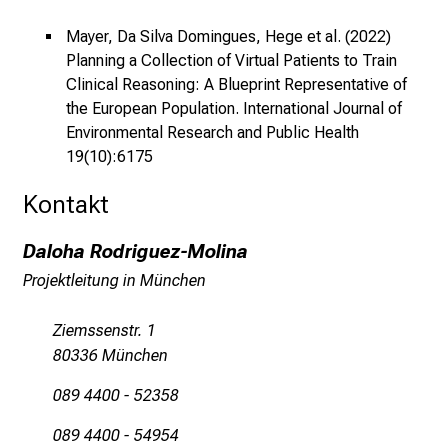
a
Mayer, Da Silva Domingues, Hege et al. (2022)
l
Planning a Collection of Virtual Patients to Train
t
Clinical Reasoning: A Blueprint Representative of
e
the European Population. International Journal of
n
Environmental Research and Public Health
S
19(10):6175
i
e
Kontakt
s
p
Daloha Rodriguez-Molina
a
Projektleitung in München
n
n
Ziemssenstr. 1
e
80336 München
n
089 4400 - 52358
d
e
089 4400 - 54954