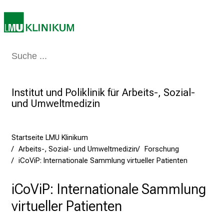
a
g
v
o
l
Medizin & Pflege
Patienten & Besucher
Forschung
Lehre
Das Kli
l
e
Institut und Poliklinik für Arbeits-, Sozial-
r
und Umweltmedizin
i
n
s
Startseite LMU Klinikum
p
Arbeits-, Sozial- und Umweltmedizin
Forschung
i
iCoViP: Internationale Sammlung virtueller Patienten
r
i
iCoViP: Internationale Sammlung
e
virtueller Patienten
r
e