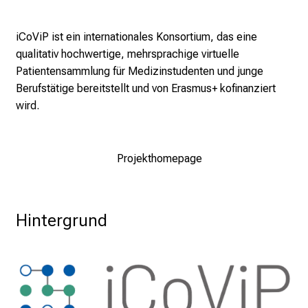
n
d
iCoViP ist ein internationales Konsortium, das eine
e
qualitativ hochwertige, mehrsprachige virtuelle
r
Patientensammlung für Medizinstudenten und junge
E
Berufstätige bereitstellt und von Erasmus+ kofinanziert
i
wird.
n
b
l
Projekthomepage
i
c
k
e
Hintergrund
i
n
d
e
n