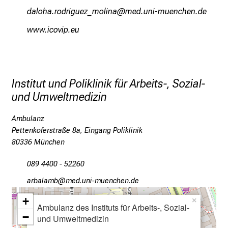
I
mngäüzg pümplxfiß.vüdälug
vim ful+vfiuyzaiu mi
n
f
www.icovip.eu
o
r
m
a
Institut und Poliklinik für Arbeits-, Sozial-
t
und Umweltmedizin
i
o
Ambulanz
n
Pettenkoferstraße 8a, Eingang Poliklinik
e
80336 München
n
089 4400 - 52260
z
u
gpjgägvj
vim-ful+vfiuyziu-mi
J
+
×
o
Ambulanz des Instituts für Arbeits-, Sozial-
−
b
und Umweltmedizin