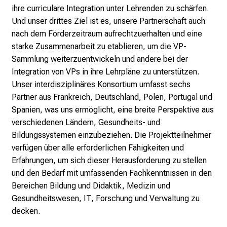
g
ihre curriculare Integration unter Lehrenden zu schärfen.
e
Und unser drittes Ziel ist es, unsere Partnerschaft auch
a
nach dem Förderzeitraum aufrechtzuerhalten und eine
l
starke Zusammenarbeit zu etablieren, um die VP-
l
Sammlung weiterzuentwickeln und andere bei der
t
Integration von VPs in ihre Lehrpläne zu unterstützen.
a
Unser interdisziplinäres Konsortium umfasst sechs
g
Partner aus Frankreich, Deutschland, Polen, Portugal und
.
Spanien, was uns ermöglicht, eine breite Perspektive aus
T
verschiedenen Ländern, Gesundheits- und
r
Bildungssystemen einzubeziehen. Die Projektteilnehmer
e
verfügen über alle erforderlichen Fähigkeiten und
f
Erfahrungen, um sich dieser Herausforderung zu stellen
f
und den Bedarf mit umfassenden Fachkenntnissen in den
e
Bereichen Bildung und Didaktik, Medizin und
n
Gesundheitswesen, IT, Forschung und Verwaltung zu
S
decken.
i