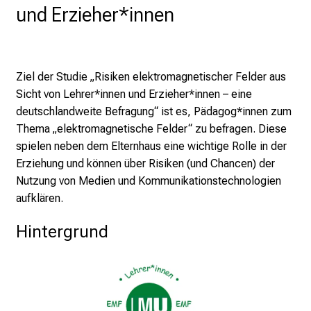
und Erzieher*innen
r
P
f
l
Ziel der Studie „Risiken elektromagnetischer Felder aus
e
Sicht von Lehrer*innen und Erzieher*innen – eine
g
deutschlandweite Befragung“ ist es, Pädagog*innen zum
e
Thema „elektromagnetische Felder“ zu befragen. Diese
a
spielen neben dem Elternhaus eine wichtige Rolle in der
m
Erziehung und können über Risiken (und Chancen) der
L
Nutzung von Medien und Kommunikationstechnologien
M
aufklären.
U
K
Hintergrund
l
i
n
i
k