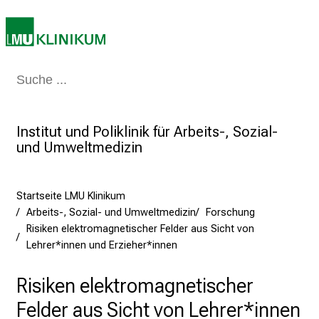
2
5
d
e
Medizin & Pflege
Patienten & Besucher
Forschung
Lehre
Das Kli
n
K
a
Institut und Poliklinik für Arbeits-, Sozial-
r
und Umweltmedizin
r
i
e
Startseite LMU Klinikum
r
Arbeits-, Sozial- und Umweltmedizin
Forschung
e
Risiken elektromagnetischer Felder aus Sicht von
t
Lehrer*innen und Erzieher*innen
a
g
Risiken elektromagnetischer
d
Felder aus Sicht von Lehrer*innen
e