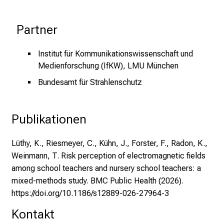
p
i
Partner
r
i
Institut für Kommunikationswissenschaft und
e
Medienforschung (IfKW), LMU München
r
Bundesamt für Strahlenschutz
e
n
d
Publikationen
e
r
Lüthy, K., Riesmeyer, C., Kühn, J., Forster, F., Radon, K.,
E
Weinmann, T. Risk perception of electromagnetic fields
i
among school teachers and nursery school teachers: a
n
mixed-methods study. BMC Public Health (2026).
b
https://doi.org/10.1186/s12889-026-27964-3
l
i
Kontakt
c