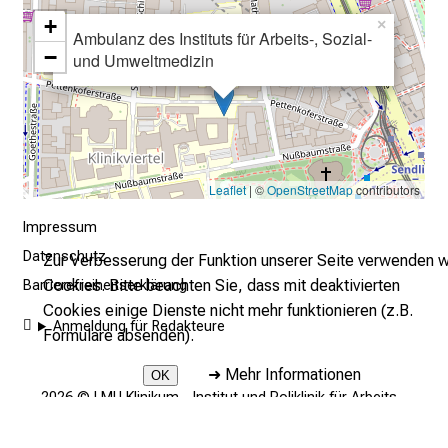
+
l
×
Ambulanz des Instituts für Arbeits-, Sozial-
l
−
und Umweltmedizin
e
n
u
n
d
Leaflet
| ©
OpenStreetMap
contributors
g
a
Impressum
n
Datenschutz
Zur Verbesserung der Funktion unserer Seite verwenden w
z
Cookies. Bitte beachten Sie, dass mit deaktivierten
Barrierefreiheitserklärung
h
Cookies einige Dienste nicht mehr funktionieren (z.B.
e
Anmeldung für Redakteure
Formulare absenden).
i
t
➜
Mehr Informationen
OK
l
2026 © LMU Klinikum - Institut und Poliklinik für Arbeits-,
Sozial- und Umweltmedizin
i