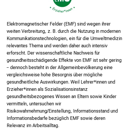
u
m
–
Elektromagnetischer Felder (EMF) sind wegen ihrer
e
weiten Verbreitung, z. B. durch die Nutzung in modernen
i
Kommunikationstechnologien, ein für die Umweltmedizin
n
relevantes Thema und werden daher auch intensiv
T
erforscht. Der wissenschaftliche Nachweis für
a
gesundheitsschädigende Effekte von EMF ist sehr gering
g
− dennoch besteht in der Allgemeinbevölkerung eine
v
vergleichsweise hohe Besorgnis über mögliche
o
gesundheitliche Auswirkungen. Weil Lehrer*innen und
l
Erzieher*innen als Sozialisationsinstanz
l
gesundheitsbezogenes Wissen an Eltern sowie Kinder
e
vermitteln, untersuchen wir
r
Risikowahrnehmung/Einstellung, Informationsstand und
i
Informationsbedarfe bezüglich EMF sowie deren
n
Relevanz im Arbeitsalltag.
s