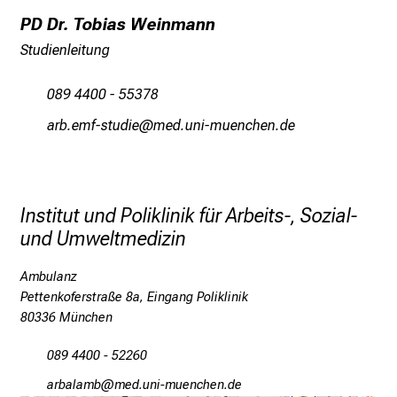
k
PD Dr. Tobias Weinmann
e
Studienleitung
i
n
089 4400 - 55378
d
dgpj-ivw_cbfmli
vinmeful+avfiuyziu mi
e
n
a
n
Institut und Poliklinik für Arbeits-, Sozial-
s
und Umweltmedizin
p
r
Ambulanz
u
Pettenkoferstraße 8a, Eingang Poliklinik
c
80336 München
h
s
089 4400 - 52260
v
gpjgägvj
vim-dful#vfiuyziu-mi
o