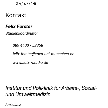
n
27(4):774-8
u
n
Kontakt
d
W
Felix Forster
e
Studienkoordinator
i
t
089 4400 - 52358
e
wiälƒ/wüpcbip
vim-ful#vfiuyziusmi
r
b
www.solar-studie.de
i
l
d
u
Institut und Poliklinik für Arbeits-, Sozial-
n
und Umweltmedizin
g
e
Ambulanz