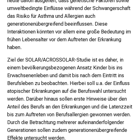
heute davon ausgehen, dass genetische Faktoren sowie
n
umweltbedingte Einflüsse während der Schwangerschaft
P
das Risiko für Asthma und Allergien auch
f
generationenübergreifend beeinflussen. Diese
l
Interaktionen könnten vor allem eine große Bedeutung im
e
frühen Lebensalter vor dem Auftreten der Erkrankung
g
haben.
e
a
Ziel der SOLAR/ACROSSOLAR-Studie ist es daher, in
l
einem bevölkerungsbezogenen Ansatz Kinder bis ins
l
Erwachsenenleben und damit bis nach dem Eintritt ins
t
Berufsleben zu beobachten. Hierbei soll u.a. der Einfluss
a
atopischer Erkrankungen auf die Berufswahl untersucht
g
werden. Darüber hinaus sollen erste Hinweise über den
.
Anteil des Berufs an den Erkrankungen und die Latenzzeit
T
bis zum Auftreten von Berufsallergien gewonnen werden.
r
Durch die Betrachtung mehrerer aufeinanderfolgender
e
Generationen sollen zudem generationenübergreifende
f
Effekte untersucht werden.