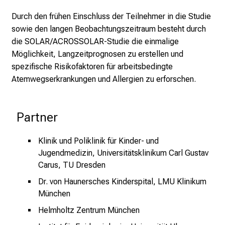
f
Durch den frühen Einschluss der Teilnehmer in die Studie
e
sowie den langen Beobachtungszeitraum besteht durch
n
die SOLAR/ACROSSOLAR-Studie die einmalige
S
Möglichkeit, Langzeitprognosen zu erstellen und
i
spezifische Risikofaktoren für arbeitsbedingte
e
Atemwegserkrankungen und Allergien zu erforschen.
E
x
p
Partner
e
r
Klinik und Poliklinik für Kinder- und
t
Jugendmedizin, Universitätsklinikum Carl Gustav
e
Carus, TU Dresden
n
Dr. von Haunersches Kinderspital, LMU Klinikum
,
München
e
n
Helmholtz Zentrum München
t