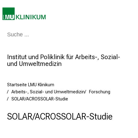
r
i
e
r
e
Medizin & Pflege
Patienten & Besucher
Forschung
Lehre
Das Kli
n
d
Institut und Poliklinik für Arbeits-, Sozial-
e
und Umweltmedizin
r
E
i
Startseite LMU Klinikum
n
Arbeits-, Sozial- und Umweltmedizin
Forschung
b
SOLAR/ACROSSOLAR-Studie
l
i
SOLAR/ACROSSOLAR-Studie
c
k
e