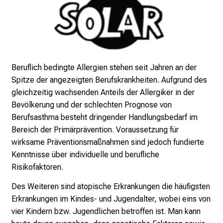
e
n
u
n
d
Beruflich bedingte Allergien stehen seit Jahren an der
g
Spitze der angezeigten Berufskrankheiten. Aufgrund des
a
gleichzeitig wachsenden Anteils der Allergiker in der
n
Bevölkerung und der schlechten Prognose von
z
Berufsasthma besteht dringender Handlungsbedarf im
h
Bereich der Primärprävention. Voraussetzung für
e
wirksame Präventionsmaßnahmen sind jedoch fundierte
i
Kenntnisse über individuelle und berufliche
t
Risikofaktoren.
l
i
Des Weiteren sind atopische Erkrankungen die häufigsten
c
Erkrankungen im Kindes- und Jugendalter, wobei eins von
h
vier Kindern bzw. Jugendlichen betroffen ist. Man kann
e