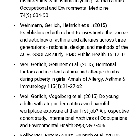
disinfectants with asthma in young German adults.
n
Occupational and Environmental Medicine
d
74(9):684-90
e
Weinmann, Gerlich, Heinrich et al. (2015)
r
Establishing a birth cohort to investigate the course
h
and aetiology of asthma and allergies across three
a
generations - rationale, design, and methods of the
l
ACROSSOLAR study. BMC Public Health 15:1210
t
Wei, Gerlich, Genuneit et al. (2015) Hormonal
e
factors and incident asthma and allergic rhinitis
n
during puberty in girls. Annals of Allergy, Asthma &
S
Immunology 115(1):21-27.e2
i
Wei, Gerlich, Vogelberg et al. (2015) Do young
e
adults with atopic dermatitis avoid harmful
s
workplace exposure at their first job? A prospective
p
cohort study. International Archives of Occupational
a
and Environmental Health 89(3):397-406
n
Kellberger, Peters-Weist, Heinrich et al. (2014)
n