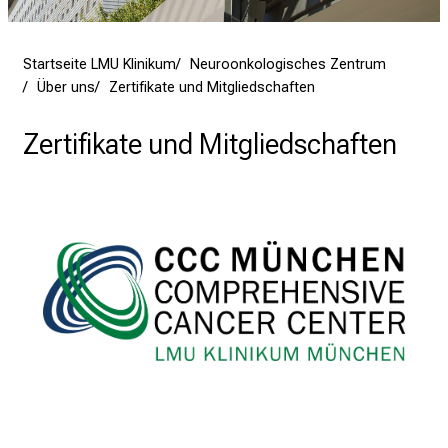
e
g
Startseite LMU Klinikum
Neuroonkologisches Zentrum
e
Über uns
Zertifikate und Mitgliedschaften
a
m
Zertifikate und Mitgliedschaften
L
M
U
K
l
i
n
i
k
u
m
–
e