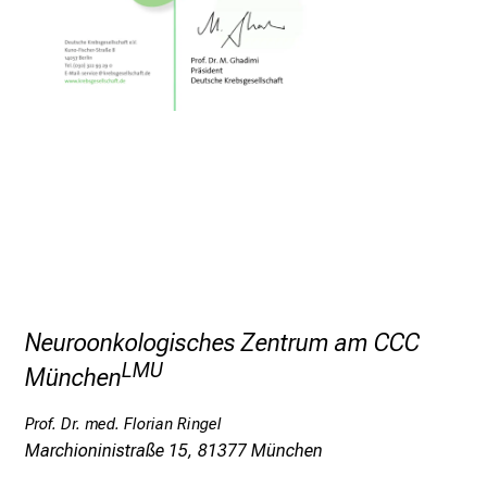
d
e
n
a
n
s
p
r
u
c
h
s
Neuroonkologisches Zentrum am CCC
v
LMU
München
o
l
Prof. Dr. med. Florian Ringel
l
Marchioninistraße 15, 81377 München
e