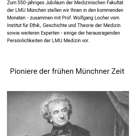
t
Zum 550-jähriges Jubiläum der Medizinischen Fakultät
d
der LMU München stellen wir Ihnen in den kommenden
e
Monaten -
zusammen mit Prof. Wolfgang Locher vom
c
Institut für Ethik, Geschichte und Theorie der Medizin
k
sowie weiteren Experten - einige der herausragenden
e
Persönlichkeiten der LMU Medizin vor.
n
S
i
Pioniere der frühen Münchner Zeit
e
v
i
e
l
f
ä
l
t