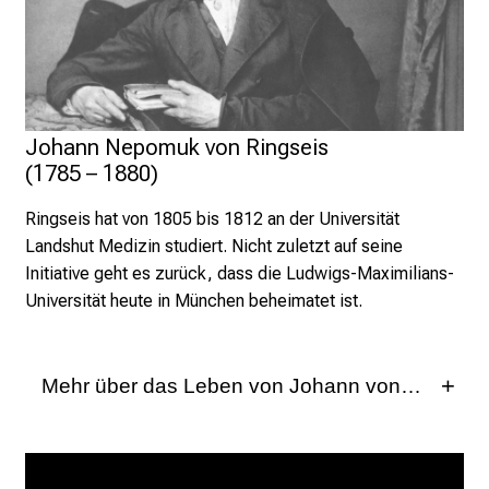
i
g
e
K
a
r
Johann Nepomuk von Ringseis 

(1785 – 1880)
r
i
Ringseis hat von 1805 bis 1812 an der Universität
e
Landshut Medizin studiert. Nicht zuletzt auf seine
r
Initiative geht es zurück, dass die Ludwigs-Maximilians-
e
Universität heute in München beheimatet ist.
c
h
a
Mehr über das Leben von Johann von Ringseis
n
c
Dem am 16. Mai 1785 im oberpfälzischen
e
Schwarzhofen geborenen Arzt, Internisten,
n
Lehrstuhlinhaber und Medizinalreferent im