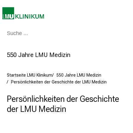
f
f
e
n
S
Medizin & Pflege
Patienten & Besucher
Forschung
Lehre
Das Kli
i
e
E
550 Jahre LMU Medizin
x
p
e
Startseite LMU Klinikum
550 Jahre LMU Medizin
Persönlichkeiten der Geschichte der LMU Medizin
r
t
Persönlichkeiten der Geschichte
e
n
der LMU Medizin
,
e
n