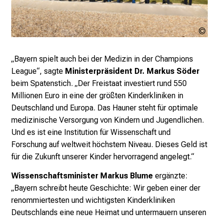
b
i
LM
l
Kli
d
u
„Bayern spielt auch bei der Medizin in der Champions
n
League“, sagte
Ministerpräsident Dr. Markus Söder
g
beim Spatenstich. „Der Freistaat investiert rund 550
e
Millionen Euro in eine der größten Kinderkliniken in
n
Deutschland und Europa. Das Hauner steht für optimale
u
medizinische Versorgung von Kindern und Jugendlichen.
n
Und es ist eine Institution für Wissenschaft und
d
Forschung auf weltweit höchstem Niveau. Dieses Geld ist
W
für die Zukunft unserer Kinder hervorragend angelegt.“
e
Wissenschaftsminister Markus Blume
ergänzte:
i
„Bayern schreibt heute Geschichte: Wir geben einer der
t
renommiertesten und wichtigsten Kinderkliniken
e
Deutschlands eine neue Heimat und untermauern unseren
r