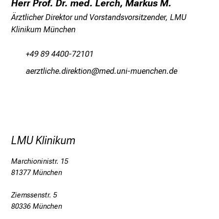
Herr Prof. Dr. med. Lerch, Markus M.
Ärztlicher Direktor und Vorstandsvorsitzender, LMU
Klinikum München
+49 89 4400-72101
gipßbälyzi :mlpioblüu
vimYsful_vfiuyziutmi
LMU Klinikum
Marchioninistr. 15
81377 München
Ziemssenstr. 5
80336 München