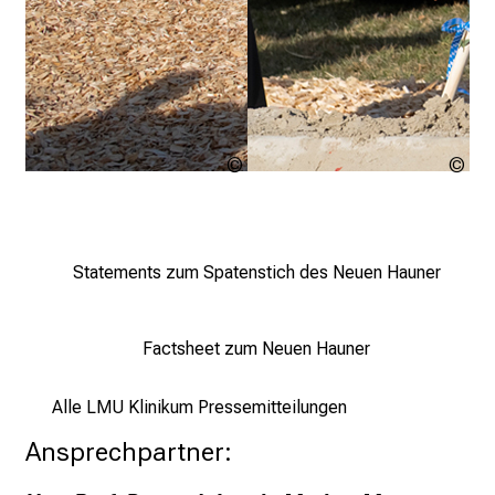
LMU
LM
Klinikum
Kli
Statements zum Spatenstich des Neuen Hauner
Factsheet zum Neuen Hauner
Alle LMU Klinikum Pressemitteilungen
Ansprechpartner: