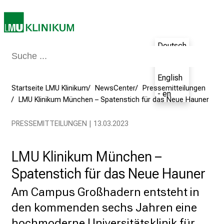
e
c
h
a
Deutsch
n
- de
c
English
e
Startseite LMU Klinikum
NewsCenter
Pressemitteilungen
- en
n
LMU Klinikum München – Spatenstich für das Neue Hauner
u
n
PRESSEMITTEILUNGEN | 13.03.2023
d
e
LMU Klinikum München –
r
h
Spatenstich für das Neue Hauner
a
Am Campus Großhadern entsteht in
l
den kommenden sechs Jahren eine
t
e
hochmoderne Universitätsklinik für