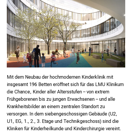
i
e
s
i
c
h
m
i
t
Nic
K
o
Mit dem Neubau der hochmodernen Kinderklinik mit
l
insgesamt 196 Betten eröffnet sich für das LMU Klinikum
l
die Chance, Kinder aller Altersstufen – von extrem
e
Frühgeborenen bis zu jungen Erwachsenen – und alle
g
Krankheitsbilder an einem zentralen Standort zu
e
versorgen. In dem siebengeschossigen Gebäude (U2,
n
U1, EG, 1., 2., 3. Etage und Technikgeschoss) sind die
a
Kliniken für Kinderheilkunde und Kinderchirurgie vereint.