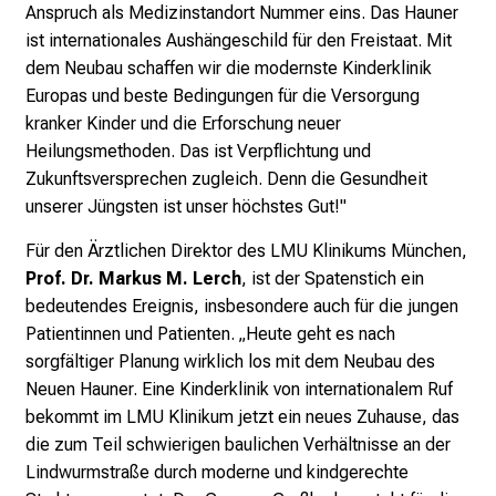
Anspruch als Medizinstandort Nummer eins. Das Hauner
b
ist internationales Aushängeschild für den Freistaat. Mit
i
dem Neubau schaffen wir die modernste Kinderklinik
l
Europas und beste Bedingungen für die Versorgung
d
kranker Kinder und die Erforschung neuer
u
Heilungsmethoden. Das ist Verpflichtung und
n
Zukunftsversprechen zugleich. Denn die Gesundheit
g
unserer Jüngsten ist unser höchstes Gut!"
e
n
Für den Ärztlichen Direktor des LMU Klinikums München,
.
Prof. Dr. Markus M. Lerch
, ist der Spatenstich ein
K
bedeutendes Ereignis, insbesondere auch für die jungen
o
Patientinnen und Patienten. „Heute geht es nach
m
sorgfältiger Planung wirklich los mit dem Neubau des
m
Neuen Hauner. Eine Kinderklinik von internationalem Ruf
e
bekommt im LMU Klinikum jetzt ein neues Zuhause, das
n
die zum Teil schwierigen baulichen Verhältnisse an der
S
Lindwurmstraße durch moderne und kindgerechte
i