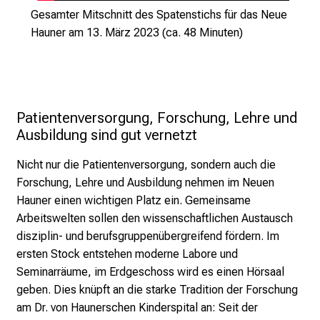
i
Gesamter Mitschnitt des Spatenstichs für das Neue
s
Hauner am 13. März 2023
(ca. 48 Minuten)
t
e
r
n
–
Patientenversorgung, Forschung, Lehre und 
g
Ausbildung sind gut vernetzt
a
Nicht nur die Patientenversorgung, sondern auch die
n
Forschung, Lehre und Ausbildung nehmen im Neuen
z
Hauner einen wichtigen Platz ein. Gemeinsame
u
Arbeitswelten sollen den wissenschaftlichen Austausch
n
disziplin- und berufsgruppenübergreifend fördern. Im
v
ersten Stock entstehen moderne Labore und
e
Seminarräume, im Erdgeschoss wird es einen Hörsaal
r
geben. Dies knüpft an die starke Tradition der Forschung
b
am Dr. von Haunerschen Kinderspital an: Seit der
i