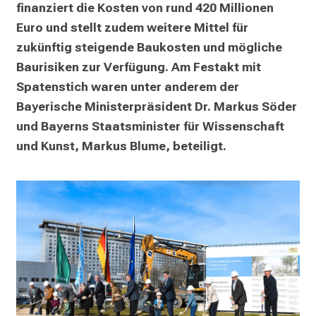
finanziert die Kosten von rund 420 Millionen 
m
Euro und stellt zudem weitere Mittel für 
a
zukünftig steigende Baukosten und mögliche 
t
i
Baurisiken zur Verfügung. Am Festakt mit 
o
Spatenstich waren unter anderem der 
n
Bayerische Ministerpräsident Dr. Markus Söder 
e
und Bayerns Staatsminister für Wissenschaft 
n
und Kunst, Markus Blume, beteiligt.
z
u
J
o
b
s
,
A
u
s