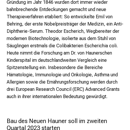
Gründung im Jahr 1846 wurden dort immer wieder
n
bahnbrechende Entdeckungen gemacht und neue
d
Therapieverfahren etabliert: So entwickelte Emil von
l
Behring, der erste Nobelpreisträger der Medizin, ein Anti-
i
Diphtherie-Serum. Theodor Escherich, Wegbereiter der
c
modernen Biotechnologie, isolierte aus dem Stuhl von
h
Säuglingen erstmals die Colibakterien Escherichia coli.
u
Heute nimmt die Forschung am Dr. von Haunerschen
n
Kinderspital im deutschlandweiten Vergleich eine
d
Spitzenstellung ein. Insbesondere die Bereiche
o
Hämatologie, Immunologie und Onkologie, Asthma und
h
Allergien sowie die Ernährungsforschung werden durch
n
drei European Research Council (ERC) Advanced Grants
e
auch in ihrer internationalen Bedeutung gewürdigt.
A
n
m
e
Bau des Neuen Hauner soll im zweiten 
l
Quartal 2023 starten