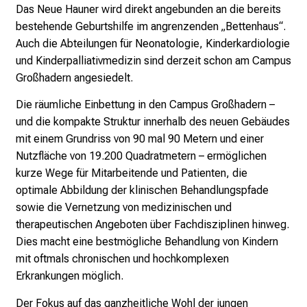
u
Das Neue Hauner wird direkt angebunden an die bereits
s
bestehende Geburtshilfe im angrenzenden „Bettenhaus“.
u
Auch die Abteilungen für Neonatologie, Kinderkardiologie
n
und Kinderpalliativmedizin sind derzeit schon am Campus
d
Großhadern angesiedelt.
l
Die räumliche Einbettung in den Campus Großhadern –
a
und die kompakte Struktur innerhalb des neuen Gebäudes
s
mit einem Grundriss von 90 mal 90 Metern und einer
s
Nutzfläche von 19.200 Quadratmetern – ermöglichen
e
kurze Wege für Mitarbeitende und Patienten, die
n
optimale Abbildung der klinischen Behandlungspfade
S
sowie die Vernetzung von medizinischen und
i
therapeutischen Angeboten über Fachdisziplinen hinweg.
e
Dies macht eine bestmögliche Behandlung von Kindern
s
mit oftmals chronischen und hochkomplexen
i
Erkrankungen möglich.
c
h
Der Fokus auf das ganzheitliche Wohl der jungen