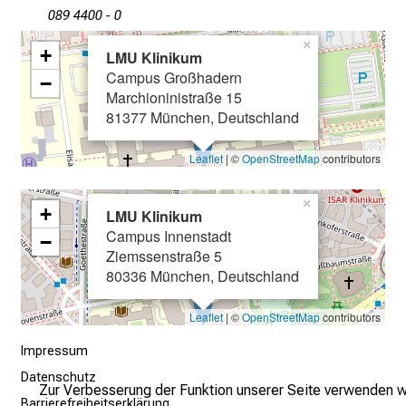
089 4400 - 0
×
+
LMU Klinikum
Campus Großhadern
−
Marchioninistraße 15
81377 München, Deutschland
Leaflet
| ©
OpenStreetMap
contributors
×
+
LMU Klinikum
Campus Innenstadt
−
Ziemssenstraße 5
80336 München, Deutschland
Leaflet
| ©
OpenStreetMap
contributors
Impressum
Datenschutz
Zur Verbesserung der Funktion unserer Seite verwenden w
Barrierefreiheitserklärung