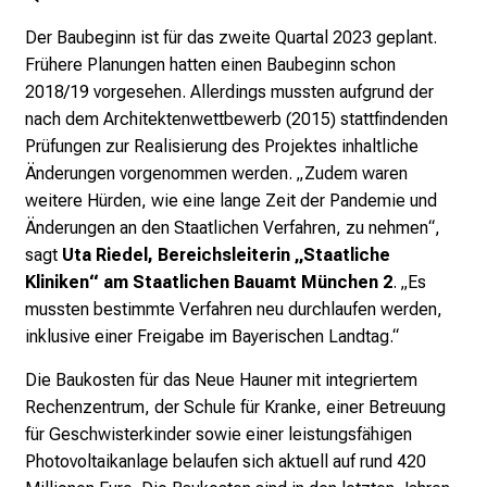
d
Der Baubeginn ist für das zweite Quartal 2023 geplant.
u
Frühere Planungen hatten einen Baubeginn schon
n
2018/19 vorgesehen. Allerdings mussten aufgrund der
g
nach dem Architektenwettbewerb (2015) stattfindenden
.
Prüfungen zur Realisierung des Projektes inhaltliche
Änderungen vorgenommen werden. „Zudem waren
mehr Informationen
weitere Hürden, wie eine lange Zeit der Pandemie und
Änderungen an den Staatlichen Verfahren, zu nehmen“,
sagt
Uta Riedel, Bereichsleiterin „Staatliche
Schließen
Kliniken“ am Staatlichen Bauamt München 2
. „Es
mussten bestimmte Verfahren neu durchlaufen werden,
inklusive einer Freigabe im Bayerischen Landtag.“
Die Baukosten für das Neue Hauner mit integriertem
Rechenzentrum, der Schule für Kranke, einer Betreuung
für Geschwisterkinder sowie einer leistungsfähigen
Photovoltaikanlage belaufen sich aktuell auf rund 420