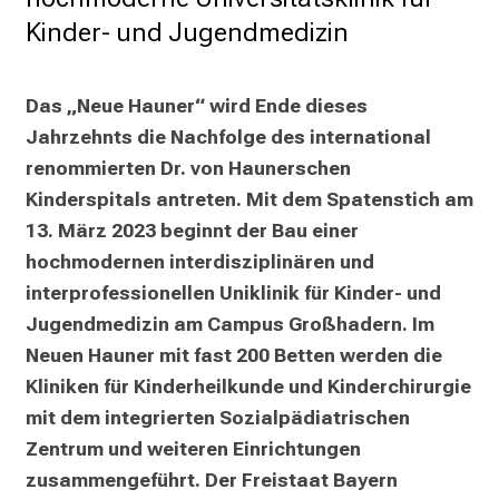
n
Kinder- und Jugendmedizin
S
i
e
Das „Neue Hauner“ wird Ende dieses 
s
Jahrzehnts die Nachfolge des international 
p
renommierten Dr. von Haunerschen 
a
Kinderspitals antreten. Mit dem Spatenstich am 
n
13. März 2023 beginnt der Bau einer 
n
hochmodernen interdisziplinären und 
e
interprofessionellen Uniklinik für Kinder- und 
n
Jugendmedizin am Campus Großhadern. Im 
d
e
Neuen Hauner mit fast 200 Betten werden die 
I
Kliniken für Kinderheilkunde und Kinderchirurgie 
n
mit dem integrierten Sozialpädiatrischen 
f
Zentrum und weiteren Einrichtungen 
o
zusammengeführt. Der Freistaat Bayern 
r