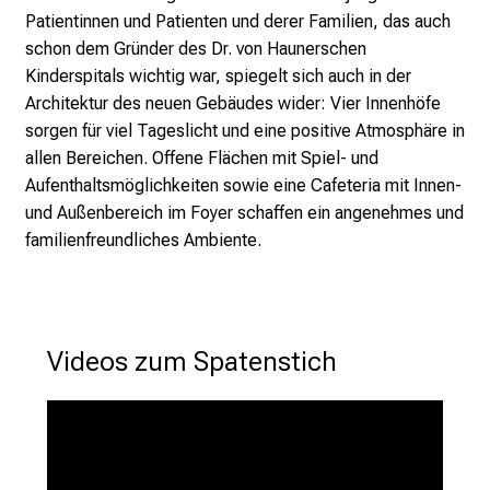
v
Patientinnen und Patienten und derer Familien, das auch
o
schon dem Gründer des Dr. von Haunerschen
n
Kinderspitals wichtig war, spiegelt sich auch in der
d
Architektur des neuen Gebäudes wider: Vier Innenhöfe
e
sorgen für viel Tageslicht und eine positive Atmosphäre in
r
allen Bereichen. Offene Flächen mit Spiel- und
g
Aufenthaltsmöglichkeiten sowie eine Cafeteria mit Innen-
e
und Außenbereich im Foyer schaffen ein angenehmes und
l
familienfreundliches Ambiente.
e
b
t
e
Videos zum Spatenstich 
n
P
f
l
e