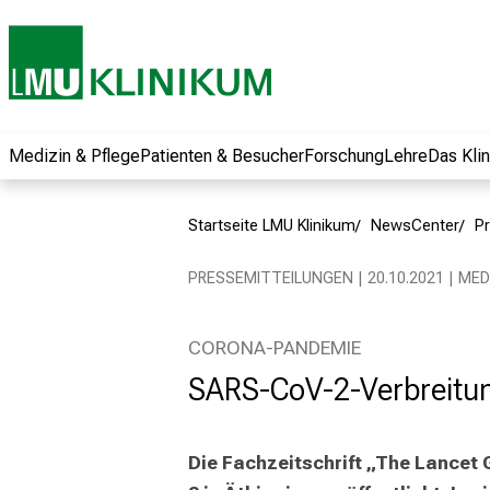
und erhalten Sie
spannende
Informationen zu
Jobs, Ausbildungen
und
Weiterbildungen.
Medizin & Pflege
Patienten & Besucher
Forschung
Lehre
Das Kli
Kommen Sie
vorbei, tauschen
Startseite LMU Klinikum
NewsCenter
Pr
Sie sich mit
Kollegen aus und
PRESSEMITTEILUNGEN | 20.10.2021 | ME
lassen Sie sich von
der gelebten
Pflegewissenschaft
CORONA-PANDEMIE
begeistern – ganz
SARS-CoV-2-Verbreitung
unverbindlich und
ohne Anmeldung.
Die Fachzeitschrift „The Lancet 