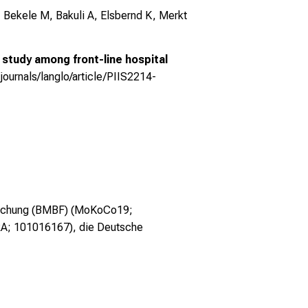
 Bekele M, Bakuli A, Elsbernd K, Merkt
study among front-line hospital
ournals/langlo/article/PIIS2214-
Forschung (BMBF) (MoKoCo19;
A; 101016167), die Deutsche