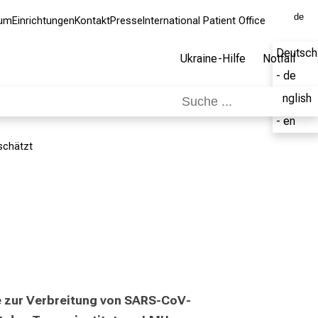
de
kum
Einrichtungen
Kontakt
Presse
International Patient Office
Deutsch
Ukraine-Hilfe
Notfall
- de
English
- en
schätzt
ie zur Verbreitung von SARS-CoV-