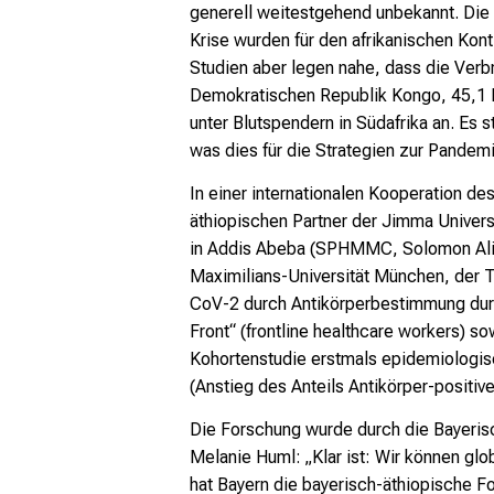
generell weitestgehend unbekannt. Die 
Krise wurden für den afrikanischen Ko
Studien aber legen nahe, dass die Verb
Demokratischen Republik Kongo, 45,1 P
unter Blutspendern in Südafrika an. Es s
was dies für die Strategien zur Pandem
In einer internationalen Kooperation d
äthiopischen Partner der Jimma Univer
in Addis Abeba (SPHMMC, Solomon Ali
Maximilians-Universität München, der 
CoV-2 durch Antikörperbestimmung durch
Front“ (frontline healthcare workers) 
Kohortenstudie erstmals epidemiologisc
(Anstieg des Anteils Antikörper-positiver
Die Forschung wurde durch die Bayerisch
Melanie Huml: „Klar ist: Wir können g
hat Bayern die bayerisch-äthiopische F