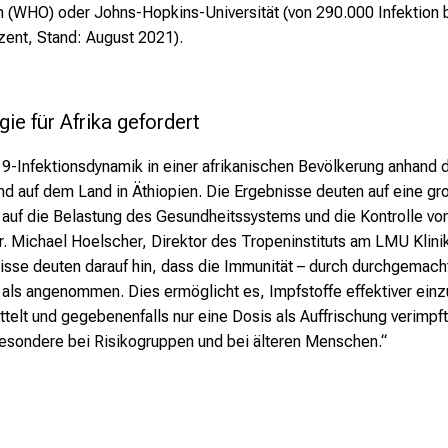
 (WHO) oder Johns-Hopkins-Universität (von 290.000 Infektion b
zent, Stand: August 2021).
ie für Afrika gefordert
19-Infektionsdynamik in einer afrikanischen Bevölkerung anhand
d auf dem Land in Äthiopien. Die Ergebnisse deuten auf eine groß
auf die Belastung des Gesundheitssystems und die Kontrolle vo
r. Michael Hoelscher, Direktor des Tropeninstituts am LMU Klin
nisse deuten darauf hin, dass die Immunität – durch durchgemac
t als angenommen. Dies ermöglicht es, Impfstoffe effektiver ein
ittelt und gegebenenfalls nur eine Dosis als Auffrischung verimp
besondere bei Risikogruppen und bei älteren Menschen.“