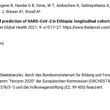
 Tegene B, Hundie G B, Sime, W T, Ambachew R, Gebreyohanns A,
J, Wieser A*, Kroidl A*
rediction of SARS-CoV-2 in Ethiopia: longitudinal cohort 
et Global Health 2021; 9: e1517–27.
https://www.thelancet.com/j
en)
 Staatskanzlei, durch das Bundesministerium für Bildung und 
ramm “Horizon 2020” der Europäischen Kommission (ORCHESTR
6/3-1) und die Volkswagenstiftung (E2; 99 450) finanziert.