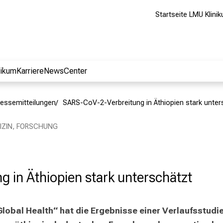
Startseite LMU Klini
nikum
Karriere
NewsCenter
essemitteilungen
SARS-CoV-2-Verbreitung in Äthiopien stark unter
DIZIN, FORSCHUNG
 in Äthiopien stark unterschätzt
Global Health“ hat die Ergebnisse einer Verlaufsstud