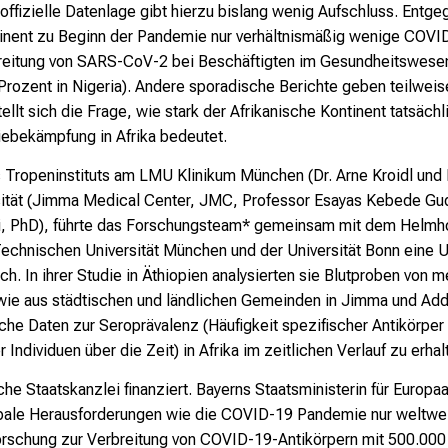
offizielle Datenlage gibt hierzu bislang wenig Aufschluss. Entg
ntinent zu Beginn der Pandemie nur verhältnismäßig wenige COV
reitung von SARS-CoV-2 bei Beschäftigten im Gesundheitswesen h
rozent in Nigeria). Andere sporadische Berichte geben teilwei
tellt sich die Frage, wie stark der Afrikanische Kontinent tatsächl
iebekämpfung in Afrika bedeutet.
es Tropeninstituts am LMU Klinikum München (Dr. Arne Kroidl und
sität (Jimma Medical Center, JMC, Professor Esayas Kebede Gudi
, PhD), führte das Forschungsteam* gemeinsam mit dem Helmh
Technischen Universität München und der Universität Bonn eine 
. In ihrer Studie in Äthiopien analysierten sie Blutproben von 
sowie aus städtischen und ländlichen Gemeinden in Jimma und Addi
he Daten zur Seroprävalenz (Häufigkeit spezifischer Antikörper
 Individuen über die Zeit) in Afrika im zeitlichen Verlauf zu erhal
e Staatskanzlei finanziert. Bayerns Staatsministerin für Europa
lobale Herausforderungen wie die COVID-19 Pandemie nur weltw
orschung zur Verbreitung von COVID-19-Antikörpern mit 500.000 