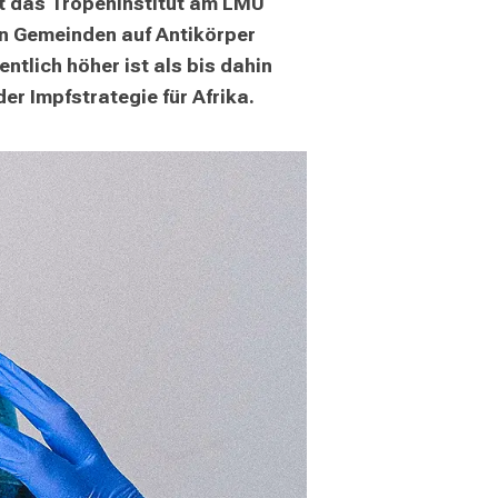
t das Tropeninstitut am LMU 
n Gemeinden auf Antikörper 
tlich höher ist als bis dahin 
r Impfstrategie für Afrika. 