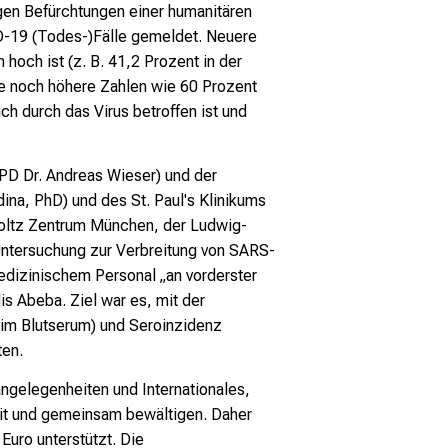
egen Befürchtungen einer humanitären
ID-19 (Todes-)Fälle gemeldet. Neuere
och ist (z. B. 41,2 Prozent in der
se noch höhere Zahlen wie 60 Prozent
ich durch das Virus betroffen ist und
 PD Dr. Andreas Wieser) und der
na, PhD) und des St. Paul's Klinikums
oltz Zentrum München, der Ludwig-
Untersuchung zur Verbreitung von SARS-
medizinischem Personal „an vorderster
s Abeba. Ziel war es, mit der
 im Blutserum) und Seroinzidenz
ten.
angelegenheiten und Internationales,
eit und gemeinsam bewältigen. Daher
Euro unterstützt. Die