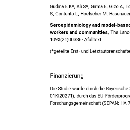
Gudina E K*, Ali S*, Girma E, Gize A,
S, Contento L, Hoelscher M, Hasenauer 
Seroepidemiology and model-based p
workers and communities
, The Lanc
109X(21)00386-7/fulltext
(*geteilte Erst- und Letztautorenschaft
Finanzierung
Die Studie wurde durch die Bayerische
01KI20271), durch das EU-Förderprog
Forschungsgemeinschaft (SEPAN; HA 737