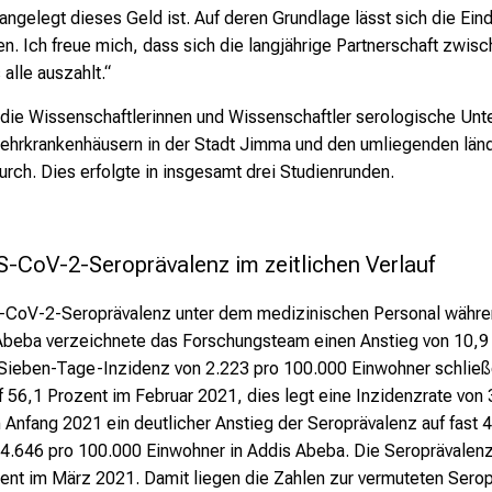
angelegt dieses Geld ist. Auf deren Grundlage lässt sich die 
en. Ich freue mich, dass sich die langjährige Partnerschaft zwi
alle auszahlt.“
 die Wissenschaftlerinnen und Wissenschaftler serologische Un
ehrkrankenhäusern in der Stadt Jimma und den umliegenden län
rch. Dies erfolgte in insgesamt drei Studienrunden.
-CoV-2-Seroprävalenz im zeitlichen Verlauf
S-CoV-2-Seroprävalenz unter dem medizinischen Personal währe
 Abeba verzeichnete das Forschungsteam einen Anstieg von 10,9
 Sieben-Tage-Inzidenz von 2.223 pro 100.000 Einwohner schließe
56,1 Prozent im Februar 2021, dies legt eine Inzidenzrate von 
Anfang 2021 ein deutlicher Anstieg der Seroprävalenz auf fast 
4.646 pro 100.000 Einwohner in Addis Abeba. Die Seroprävalenz 
nt im März 2021. Damit liegen die Zahlen zur vermuteten Sero