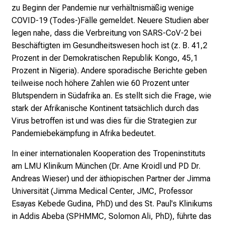
x
zu Beginn der Pandemie nur verhältnismäßig wenige
p
COVID-19 (Todes-)Fälle gemeldet. Neuere Studien aber
e
legen nahe, dass die Verbreitung von SARS-CoV-2 bei
r
Beschäftigten im Gesundheitswesen hoch ist (z. B. 41,2
t
Prozent in der Demokratischen Republik Kongo, 45,1
e
Prozent in Nigeria). Andere sporadische Berichte geben
n
teilweise noch höhere Zahlen wie 60 Prozent unter
,
Blutspendern in Südafrika an. Es stellt sich die Frage, wie
e
stark der Afrikanische Kontinent tatsächlich durch das
n
Virus betroffen ist und was dies für die Strategien zur
t
Pandemiebekämpfung in Afrika bedeutet.
d
e
In einer internationalen Kooperation des Tropeninstituts
c
am LMU Klinikum München (Dr. Arne Kroidl und PD Dr.
k
Andreas Wieser) und der äthiopischen Partner der Jimma
e
Universität (Jimma Medical Center, JMC, Professor
n
Esayas Kebede Gudina, PhD) und des St. Paul's Klinikums
S
in Addis Abeba (SPHMMC, Solomon Ali, PhD), führte das