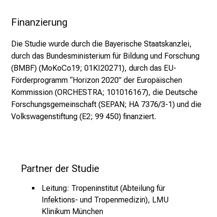
S
i
Finanzierung
e
v
Die Studie wurde durch die Bayerische Staatskanzlei,
o
durch das Bundesministerium für Bildung und Forschung
r
(BMBF) (MoKoCo19; 01KI20271), durch das EU-
b
Förderprogramm “Horizon 2020” der Europäischen
e
Kommission (ORCHESTRA; 101016167), die Deutsche
i
Forschungsgemeinschaft (SEPAN; HA 7376/3-1) und die
,
Volkswagenstiftung (E2; 99 450) finanziert.
t
a
u
s
Partner der Studie
c
Leitung: Tropeninstitut (Abteilung für
h
Infektions- und Tropenmedizin), LMU
e
Klinikum München
n