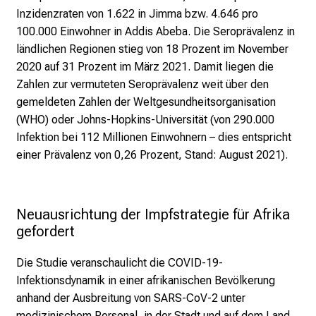
o
Inzidenzraten von 1.622 in Jimma bzw. 4.646 pro
r
100.000 Einwohner in Addis Abeba. Die Seroprävalenz in
m
ländlichen Regionen stieg von 18 Prozent im November
a
2020 auf 31 Prozent im März 2021. Damit liegen die
t
Zahlen zur vermuteten Seroprävalenz weit über den
i
gemeldeten Zahlen der Weltgesundheitsorganisation
o
(WHO) oder Johns-Hopkins-Universität (von 290.000
n
Infektion bei 112 Millionen Einwohnern – dies entspricht
e
einer Prävalenz von 0,26 Prozent, Stand: August 2021).
n
z
u
Neuausrichtung der Impfstrategie für Afrika 
J
gefordert
o
b
Die Studie veranschaulicht die COVID-19-
s
Infektionsdynamik in einer afrikanischen Bevölkerung
,
anhand der Ausbreitung von SARS-CoV-2 unter
A
medizinischem Personal, in der Stadt und auf dem Land