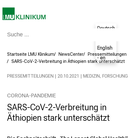
p
r
u
Deutsch
c
h
- de
s
English
v
Startseite LMU Klinikum
NewsCenter
Pressemitteilungen
- en
o
SARS-CoV-2-Verbreitung in Äthiopien stark unterschätzt
l
l
PRESSEMITTEILUNGEN | 20.10.2021 | MEDIZIN, FORSCHUNG
e
n
CORONA-PANDEMIE
u
SARS-CoV-2-Verbreitung in
n
d
Äthiopien stark unterschätzt
g
a
n