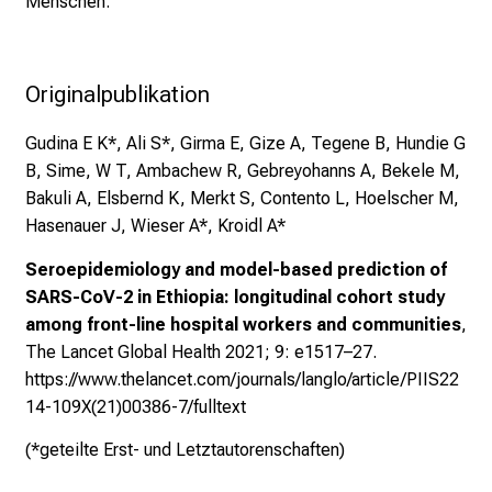
Menschen.“
e
r
b
Originalpublikation
i
l
Gudina E K*, Ali S*, Girma E, Gize A, Tegene B, Hundie G
d
B, Sime, W T, Ambachew R, Gebreyohanns A, Bekele M,
u
Bakuli A, Elsbernd K, Merkt S, Contento L, Hoelscher M,
n
Hasenauer J, Wieser A*, Kroidl A*
g
e
Seroepidemiology and model-based prediction of
n
SARS-CoV-2 in Ethiopia: longitudinal cohort study
.
among front-line hospital workers and communities
,
K
The Lancet Global Health 2021; 9: e1517–27.
o
https://www.thelancet.com/journals/langlo/article/PIIS22
m
14-109X(21)00386-7/fulltext
m
(*geteilte Erst- und Letztautorenschaften)
e
n