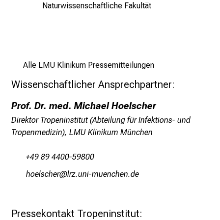
Naturwissenschaftliche Fakultät
a
u
s
u
n
Alle LMU Klinikum Pressemitteilungen
d
l
Wissenschaftlicher Ansprechpartner:
a
Prof. Dr. med. Michael Hoelscher
s
s
Direktor Tropeninstitut (Abteilung für Infektions- und
e
Tropenmedizin), LMU Klinikum München
n
S
+49 89 4400-59800
i
züiäcyDzip
äpß ful_vfiS;uyziu-Ymi
e
s
i
Pressekontakt Tropeninstitut:
c