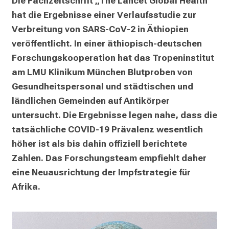
Die Fachzeitschrift „The Lancet Global Health“ 
z
hat die Ergebnisse einer Verlaufsstudie zur 
h
Verbreitung von SARS-CoV-2 in Äthiopien 
e
veröffentlicht. In einer äthiopisch-deutschen 
i
Forschungskooperation hat das Tropeninstitut 
t
am LMU Klinikum München Blutproben von 
l
Gesundheitspersonal und städtischen und 
i
ländlichen Gemeinden auf Antikörper 
c
h
untersucht. Die Ergebnisse legen nahe, dass die 
e
tatsächliche COVID-19 Prävalenz wesentlich 
n
höher ist als bis dahin offiziell berichtete 
P
Zahlen. Das Forschungsteam empfiehlt daher 
f
eine Neuausrichtung der Impfstrategie für 
l
Afrika. 
e
g
e
a