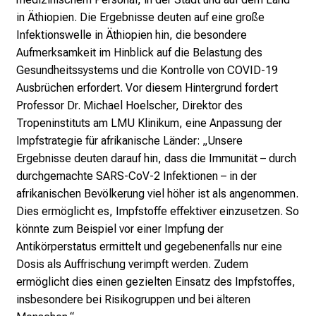
u
in Äthiopien. Die Ergebnisse deuten auf eine große
s
Infektionswelle in Äthiopien hin, die besondere
b
Aufmerksamkeit im Hinblick auf die Belastung des
i
Gesundheitssystems und die Kontrolle von COVID-19
l
Ausbrüchen erfordert. Vor diesem Hintergrund fordert
d
Professor Dr. Michael Hoelscher, Direktor des
u
Tropeninstituts am LMU Klinikum, eine Anpassung der
n
Impfstrategie für afrikanische Länder: „Unsere
g
Ergebnisse deuten darauf hin, dass die Immunität – durch
e
durchgemachte SARS-CoV-2 Infektionen – in der
n
afrikanischen Bevölkerung viel höher ist als angenommen.
u
Dies ermöglicht es, Impfstoffe effektiver einzusetzen. So
n
könnte zum Beispiel vor einer Impfung der
d
Antikörperstatus ermittelt und gegebenenfalls nur eine
W
Dosis als Auffrischung verimpft werden. Zudem
e
ermöglicht dies einen gezielten Einsatz des Impfstoffes,
i
insbesondere bei Risikogruppen und bei älteren
t