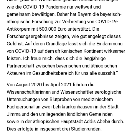
e
wie die COVID-19 Pandemie nur weltweit und
r
gemeinsam bewältigen. Daher hat Bayern die bayerisch-
e
äthiopische Forschung zur Verbreitung von COVID-19-
c
Antikörpern mit 500.000 Euro unterstützt. Die
h
Forschungsergebnisse zeigen, wie gut angelegt dieses
a
Geld ist. Auf deren Grundlage lässt sich die Eindämmung
n
von COVID-19 auf dem afrikanischen Kontinent wirksamer
c
leisten. Ich freue mich, dass sich die langjährige
e
Partnerschaft zwischen bayerischen und äthiopischen
n
Akteuren im Gesundheitsbereich für uns alle auszahlt.“
u
n
Von August 2020 bis April 2021 führten die
d
Wissenschaftlerinnen und Wissenschaftler serologische
e
Untersuchungen von Blutproben von medizinischem
r
Fachpersonal an zwei Lehrkrankenhäusern in der Stadt
h
Jimma und den umliegenden ländlichen Gemeinden
a
sowie in der äthiopischen Hauptstadt Addis Abeba durch.
l
Dies erfolgte in insgesamt drei Studienrunden.