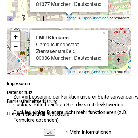
81377 München, Deutschland
e
g
Leaflet
| ©
OpenStreetMap
contributors
e
w
×
+
LMU Klinikum
i
Campus Innenstadt
−
s
Ziemssenstraße 5
s
80336 München, Deutschland
e
n
Leaflet
| ©
OpenStreetMap
contributors
s
Impressum
c
h
Datenschutz
Zur Verbesserung der Funktion unserer Seite verwenden w
a
Barrierefreiheitserklärung
Cookies. Bitte beachten Sie, dass mit deaktivierten
f
Cookies einige Dienste nicht mehr funktionieren (z.B.
Anmeldung für Redakteure
t
Formulare absenden).
b
e
➜
Mehr Informationen
OK