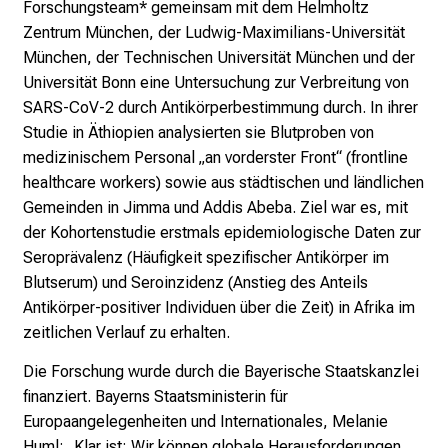
i
Forschungsteam* gemeinsam mit dem Helmholtz
e
Zentrum München, der Ludwig-Maximilians-Universität
v
München, der Technischen Universität München und der
i
Universität Bonn eine Untersuchung zur Verbreitung von
e
SARS-CoV-2 durch Antikörperbestimmung durch. In ihrer
l
Studie in Äthiopien analysierten sie Blutproben von
f
medizinischem Personal „an vorderster Front“ (frontline
ä
healthcare workers) sowie aus städtischen und ländlichen
l
Gemeinden in Jimma und Addis Abeba. Ziel war es, mit
t
der Kohortenstudie erstmals epidemiologische Daten zur
i
Seroprävalenz (Häufigkeit spezifischer Antikörper im
g
Blutserum) und Seroinzidenz (Anstieg des Anteils
e
Antikörper-positiver Individuen über die Zeit) in Afrika im
K
zeitlichen Verlauf zu erhalten.
a
Die Forschung wurde durch die Bayerische Staatskanzlei
r
finanziert. Bayerns Staatsministerin für
r
Europaangelegenheiten und Internationales, Melanie
i
Huml: „Klar ist: Wir können globale Herausforderungen