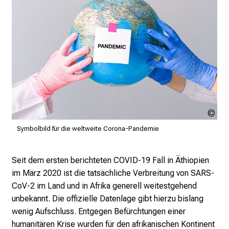
l
l
t
a
g
.
T
r
Pex
e
An
f
Symbolbild für die weltweite Corona-Pandemie
Shv
f
e
Seit dem ersten berichteten COVID-19 Fall in Äthiopien
n
im März 2020 ist die tatsächliche Verbreitung von SARS-
S
CoV-2 im Land und in Afrika generell weitestgehend
i
unbekannt. Die offizielle Datenlage gibt hierzu bislang
e
wenig Aufschluss. Entgegen Befürchtungen einer
E
humanitären Krise wurden für den afrikanischen Kontinent