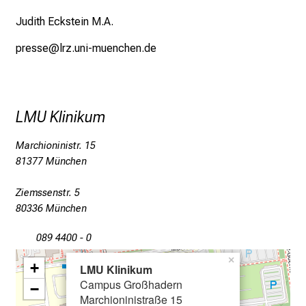
h
Judith Eckstein M.A.
v
presse@lrz.uni-muenchen.de
o
n
d
e
LMU Klinikum
r
g
Marchioninistr. 15
e
81377 München
l
e
Ziemssenstr. 5
b
80336 München
t
e
089 4400 - 0
n
×
+
LMU Klinikum
P
Campus Großhadern
−
f
Marchioninistraße 15
l