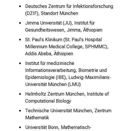
S
Deutsches Zentrum für Infektionsforschung
i
(DZIF), Standort München
e
Jimma Universität (JU), Institut für
s
Gesundheitswesen, Jimma, Äthiopien
i
St. Paul's Klinikum (St. Paul's Hospital
c
Millennium Medical College, SPHMMC),
h
Addis Abeba, Äthiopien
m
Institut für medizinische
i
Informationsverarbeitung, Biometrie und
t
Epidemiologie (IBE), Ludwig-Maximilians-
K
Universität München (LMU)
o
l
Helmholtz Zentrum München, Institute of
l
Computational Biology
e
Technische Universität München, Zentrum
g
Mathematik
e
Universität Bonn, Mathematisch-
n