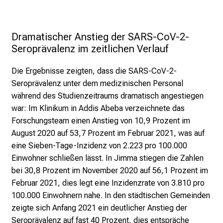
t
e
n
Dramatischer Anstieg der SARS-CoV-2-
S
Seroprävalenz im zeitlichen Verlauf
i
e
Die Ergebnisse zeigten, dass die SARS-CoV-2-
s
Seroprävalenz unter dem medizinischen Personal
p
während des Studienzeitraums dramatisch angestiegen
a
war: Im Klinikum in Addis Abeba verzeichnete das
n
Forschungsteam einen Anstieg von 10,9 Prozent im
n
August 2020 auf 53,7 Prozent im Februar 2021, was auf
e
eine Sieben-Tage-Inzidenz von 2.223 pro 100.000
n
Einwohner schließen lässt. In Jimma stiegen die Zahlen
d
bei 30,8 Prozent im November 2020 auf 56,1 Prozent im
e
Februar 2021, dies legt eine Inzidenzrate von 3.810 pro
I
100.000 Einwohnern nahe. In den städtischen Gemeinden
n
zeigte sich Anfang 2021 ein deutlicher Anstieg der
f
Seroprävalenz auf fast 40 Prozent, dies entspräche