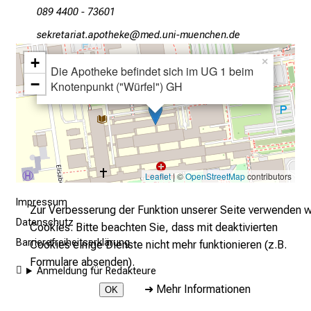
e
089 4400 - 73601
r
ciopibgplgb göüdbzioi
vimeful_vfiuyziu mi
e
+
×
t
Die Apotheke befindet sich im UG 1 beim
−
a
Knotenpunkt ("Würfel") GH
g
d
e
r
P
Leaflet
| ©
OpenStreetMap
contributors
f
Impressum
l
Zur Verbesserung der Funktion unserer Seite verwenden w
e
Datenschutz
Cookies. Bitte beachten Sie, dass mit deaktivierten
g
Barrierefreiheitserklärung
Cookies einige Dienste nicht mehr funktionieren (z.B.
e
Formulare absenden).
Anmeldung für Redakteure
a
➜
Mehr Informationen
m
OK
L