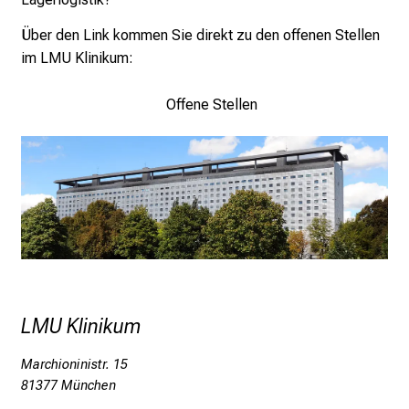
7
Über den Link kommen Sie direkt zu den offenen Stellen
.
im LMU Klinikum:
J
u
Offene Stellen
n
i
2
0
2
5
d
e
n
K
LMU Klinikum
a
r
Marchioninistr. 15
r
81377 München
i