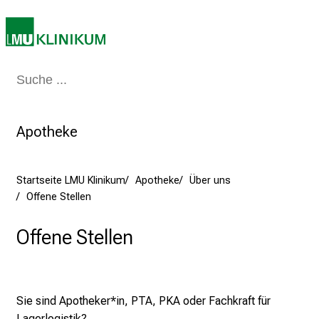
t
e
n
z
Medizin & Pflege
Patienten & Besucher
Forschung
Lehre
Das Kli
:
E
r
Apotheke
l
e
b
Startseite LMU Klinikum
Apotheke
Über uns
e
Offene Stellen
n
S
Offene Stellen
i
e
a
m
Sie sind Apotheker*in, PTA, PKA oder Fachkraft für
2
Lagerlogistik?