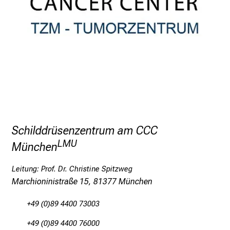
e
r
i
n
s
p
i
r
i
e
Schilddrüsenzentrum am CCC
r
LMU
München
e
n
Leitung: Prof. Dr. Christine Spitzweg
d
Marchioninistraße 15, 81377 München
e
r
+49 (0)89 4400 73003
E
+49 (0)89 4400 76000
i