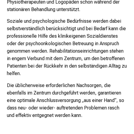
u
Physiotherapeuten und Logopäden schon während der
c
stationären Behandlung unterstützt.
h
Soziale und psychologische Bedürfnisse werden dabei
s
selbstverständlich berücksichtigt und bei Bedarf kann die
v
professionelle Hilfe des klinikeigenen Sozialdienstes
o
oder der psychoonkologischen Betreuung in Anspruch
l
genommen werden.
Rehabilitationseinrichtungen stehen
l
in engem Verbund mit dem Zentrum, um den betroffenen
e
Patienten bei der Rückkehr in den selbständigen Alltag zu
n
helfen.
u
n
Die üblicherweise erforderlichen Nachsorgen, die
d
ebenfalls im Zentrum durchgeführt werden, garantieren
g
eine optimale Anschlussversorgung „aus einer Hand“, so
a
dass neu- oder wieder- auftretenden Problemen rasch
n
und effektiv entgegnet werden kann.
z
h