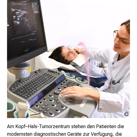
l
e
r
i
n
s
p
i
r
i
e
r
e
n
d
LM
e
Kli
r
Am Kopf–Hals-Tumorzentrum stehen den Patienten die
E
modernsten diagnostischen Geräte zur Verfügung, die