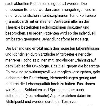
i
nach aktuellen Richtlinien eingesetzt werden. Die
n
erhobenen Befunde werden zusammengetragen und in
b
einer wöchentlichen interdisziplinären Tumorkonferenz
l
(Tumorboard) mit erfahrenen Vertretern aller an der
i
Therapie beteiligten Fachdisziplinen diskutiert und
c
besprochen. Für jeden Patienten wird so die individuell
k
am besten geeignete Behandlungsform festgelegt.
e
i
Die Behandlung erfolgt nach den neuesten Erkenntnissen
n
und Richtlinien durch ärztliche Mitarbeiter einer oder
d
mehrerer Fachdisziplinen mit langjähriger Erfahrung auf
e
dem Gebiet der Onkologie. Das Ziel, gegen die bösartige
n
Erkrankung so wirkungsvoll wie möglich vorzugehen, geht
a
einher mit der Bestrebung, Nebenwirkungen gering und
n
dadurch die Lebensqualität hoch zu halten. Funktionen
s
wie Kauen, Schlucken und Sprechen, aber auch
p
ästhetische (kosmetische) Aspekte stehen dabei im
r
Mittelpunkt und werden durch ein Team von