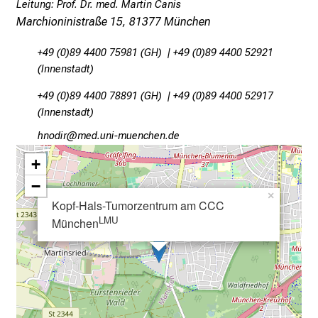
Leitung: Prof. Dr. med. Martin Canis
i
Marchioninistraße 15, 81377 München
e
l
+49 (0)89 4400 75981 (GH) | +49 (0)89 4400 52921
f
(Innenstadt)
ä
+49 (0)89 4400 78891 (GH) | +49 (0)89 4400 52917
l
(Innenstadt)
t
i
zuümlp
vim-fuYl#vfiuynziusmi
g
+
e
−
K
×
Kopf-Hals-Tumorzentrum am CCC
a
LMU
München
r
r
i
e
r
e