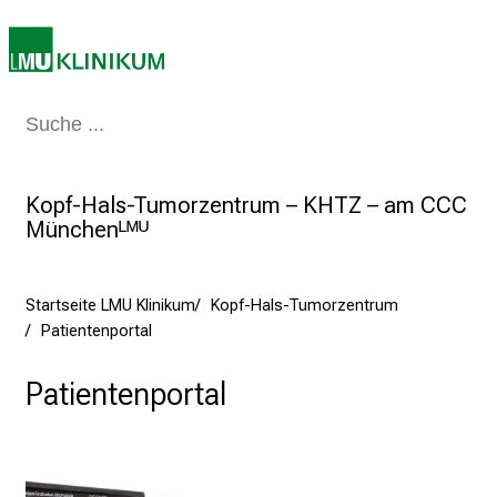
K
l
i
n
i
Medizin & Pflege
Patienten & Besucher
Forschung
Lehre
Das Kli
k
u
m
Kopf-Hals-Tumorzentrum – KHTZ – am CCC
–
Münchenᴸᴹᵁ
e
i
n
Startseite LMU Klinikum
Kopf-Hals-Tumorzentrum
Patientenportal
T
a
Patientenportal
g
v
o
l