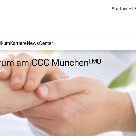
Startseite L
nikum
Karriere
NewsCenter
trum am CCC Münchenᴸᴹᵁ