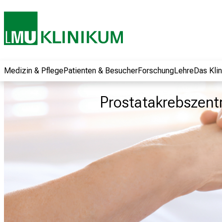
und erhalten Sie
spannende
Informationen zu
Jobs, Ausbildungen
und
Weiterbildungen.
Medizin & Pflege
Patienten & Besucher
Forschung
Lehre
Das Kli
Kommen Sie
vorbei, tauschen
Prostatakrebszen
Sie sich mit
Kollegen aus und
lassen Sie sich von
der gelebten
Pflegewissenschaft
begeistern – ganz
unverbindlich und
ohne Anmeldung.