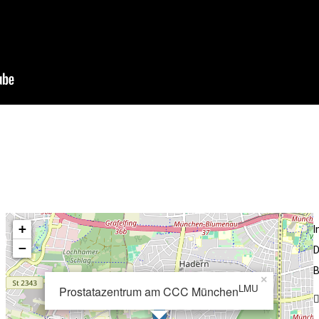
+
−
D
B
×
LMU
Prostatazentrum am CCC München