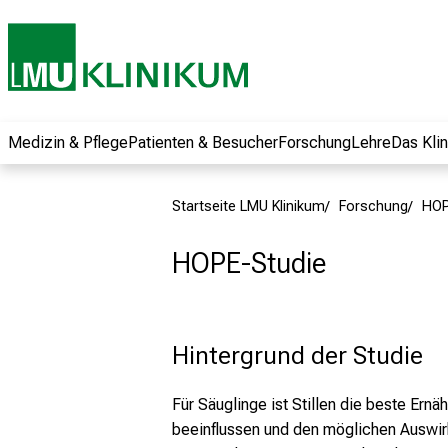
und erhalten Sie
spannende
Informationen zu
Jobs, Ausbildungen
und
Weiterbildungen.
Medizin & Pflege
Patienten & Besucher
Forschung
Lehre
Das Kli
Kommen Sie
vorbei, tauschen
Startseite LMU Klinikum
Forschung
HOP
Sie sich mit
Kollegen aus und
HOPE-Studie
lassen Sie sich von
der gelebten
Pflegewissenschaft
begeistern – ganz
Hintergrund der Studie
unverbindlich und
ohne Anmeldung.
Für Säuglinge ist Stillen die beste Er
beeinflussen und den möglichen Auswirk