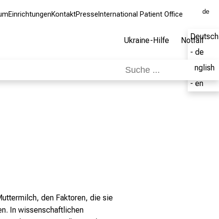
de
kum
Einrichtungen
Kontakt
Presse
International Patient Office
Deutsch
Ukraine-Hilfe
Notfall
- de
English
- en
uttermilch, den Faktoren, die sie
n. In wissenschaftlichen