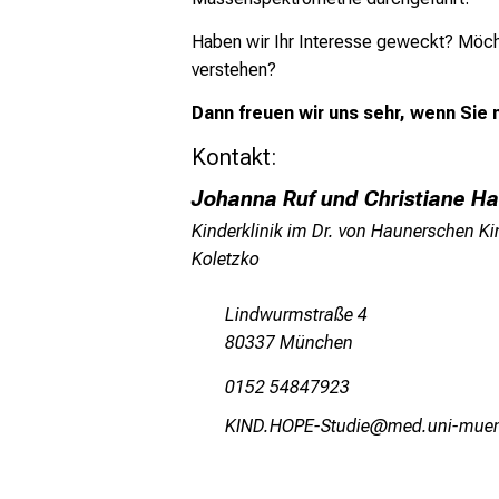
Haben wir Ihr Interesse geweckt? Möcht
verstehen?
Dann freuen wir uns sehr, wenn Sie
Kontakt:
Johanna Ruf und Christiane Ha
Kinderklinik im Dr. von Haunerschen Kin
Koletzko
Lindwurmstraße 4
80337 München
0152 54847923
ÜETMeZÉPN_Rbfmli
vim-ful_vfi