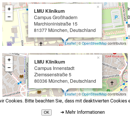
×
+
LMU Klinikum
−
Campus Großhadern
D
Marchioninistraße 15
B
81377 München, Deutschland
Leaflet
| ©
OpenStreetMap
contributors
×
+
LMU Klinikum
−
Campus Innenstadt
Ziemssenstraße 5
80336 München, Deutschland
Leaflet
| ©
OpenStreetMap
contributors
r Cookies. Bitte beachten Sie, dass mit deaktivierten Cookies e
➜
Mehr Informationen
OK
2026 © LMU Klinikum