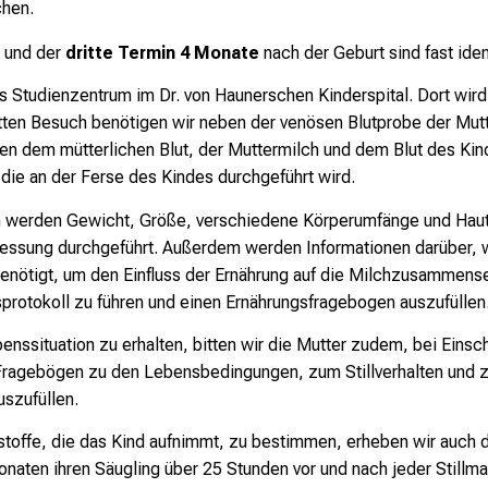
chen.
und der
dritte Termin 4 Monate
nach der Geburt sind fast iden
s Studienzentrum im Dr. von Haunerschen Kinderspital. Dort wi
ten Besuch benötigen wir neben der venösen Blutprobe der Mutte
dem mütterlichen Blut, der Muttermilch und dem Blut des Kind
 die an der Ferse des Kindes durchgeführt wird.
 werden Gewicht, Größe, verschiedene Körperumfänge und Hautf
sung durchgeführt. Außerdem werden Informationen darüber, 
enötigt, um den Einfluss der Ernährung auf die Milchzusammense
sprotokoll zu führen und einen Ernährungsfragebogen auszufüllen
enssituation zu erhalten, bitten wir die Mutter zudem, bei Einsc
Fragebögen zu den Lebensbedingungen, zum Stillverhalten und 
szufüllen.
toffe, die das Kind aufnimmt, zu bestimmen, erheben wir auch 
 Monaten ihren Säugling über 25 Stunden vor und nach jeder Stil