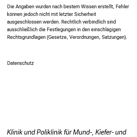
h
Die Angaben wurden nach bestem Wissen erstellt, Fehler
a
können jedoch nicht mit letzter Sicherheit
l
ausgeschlossen werden. Rechtlich verbindlich sind
t
ausschließlich die Festlegungen in den einschlägigen
e
Rechtsgrundlagen (Gesetze, Verordnungen, Satzungen).
n
S
i
e
Datenschutz
s
p
a
n
n
e
n
d
e
Klinik und Poliklinik für Mund-, Kiefer- und