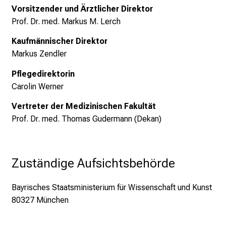
Vorsitzender und Ärztlicher Direktor
g
Prof. Dr. med. Markus M. Lerch
e
a
Kaufmännischer Direktor
l
Markus Zendler
l
t
Pflegedirektorin
a
Carolin Werner
g
Vertreter der Medizinischen Fakultät
.
Prof. Dr. med. Thomas Gudermann (Dekan)
T
r
e
Zuständige Aufsichtsbehörde
f
f
e
Bayrisches Staatsministerium für Wissenschaft und Kunst
n
80327 München
S
i