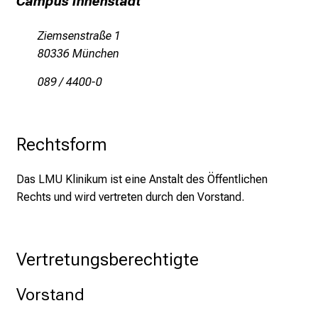
Campus Innenstadt
g
a
Ziemsenstraße 1
n
80336 München
z
089 / 4400-0
h
e
i
t
Rechtsform
l
i
Das LMU Klinikum ist eine Anstalt des Öffentlichen
c
Rechts und wird vertreten durch den Vorstand.
h
e
n
Vertretungsberechtigte
P
f
Vorstand
l
e