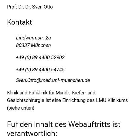
n
Prof. Dr. Dr. Sven Otto
d
e
Kontakt
r
E
Lindwurmstr. 2a
i
80337 München
n
b
+49 (0) 89 4400 52902
l
+49 (0) 89 4400 54745
i
c
Rqiu ÉbbYü
vimeful_vfiuyziDu-m:i
k
Klinik und Poliklinik für Mund-, Kiefer- und
e
Gesichtschirurgie ist eine Einrichtung des LMU Klinikums
i
(siehe unten)
n
d
Für den Inhalt des Webauftritts ist
e
verantwortlich:
n