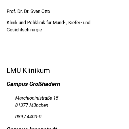
a
Prof. Dr. Dr. Sven Otto
n
s
Klinik und Poliklinik für Mund-, Kiefer- und
p
Gesichtschirurgie
r
u
c
h
s
LMU Klinikum 
v
o
Campus Großhadern
l
l
Marchioninistraße 15
e
81377 München
n
u
089 / 4400-0
n
d