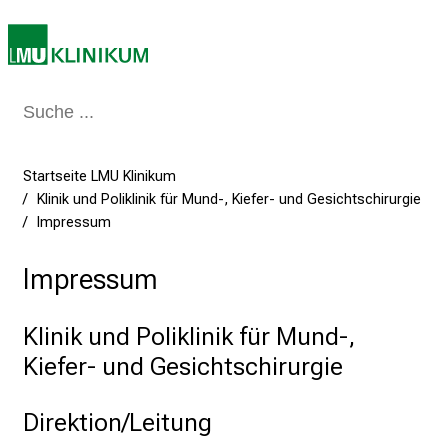
a
g
v
o
l
l
e
Startseite LMU Klinikum
r
Klinik und Poliklinik für Mund-, Kiefer- und Gesichtschirurgie
i
Impressum
n
s
Impressum
p
i
Klinik und Poliklinik für Mund-,
r
Kiefer- und Gesichtschirurgie
i
e
r
Direktion/Leitung
e