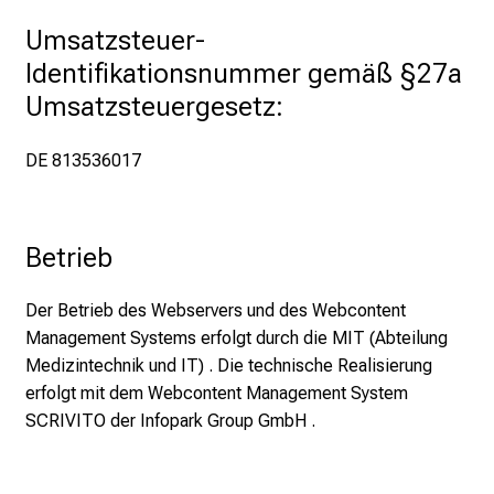
e
Umsatzsteuer-
E
Identifikationsnummer gemäß §27a 
x
Umsatzsteuergesetz:
p
e
DE 813536017
r
t
e
n
Betrieb
,
e
Der Betrieb des Webservers und des Webcontent
n
Management Systems erfolgt durch die MIT (Abteilung
t
Medizintechnik und IT) . Die technische Realisierung
d
erfolgt mit dem Webcontent Management System
e
SCRIVITO der Infopark Group GmbH .
c
k
e