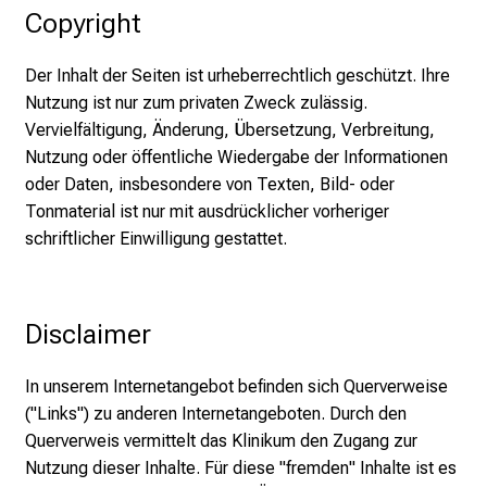
Copyright
n
S
Der Inhalt der Seiten ist urheberrechtlich geschützt. Ihre
i
Nutzung ist nur zum privaten Zweck zulässig.
e
Vervielfältigung, Änderung, Übersetzung, Verbreitung,
v
Nutzung oder öffentliche Wiedergabe der Informationen
i
oder Daten, insbesondere von Texten, Bild- oder
e
Tonmaterial ist nur mit ausdrücklicher vorheriger
l
schriftlicher Einwilligung gestattet.
f
ä
l
t
Disclaimer
i
g
In unserem Internetangebot befinden sich Querverweise
e
("Links") zu anderen Internetangeboten. Durch den
K
Querverweis vermittelt das Klinikum den Zugang zur
a
Nutzung dieser Inhalte. Für diese "fremden" Inhalte ist es