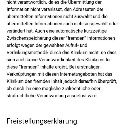
r
nicht verantwortlich, da es die Übermittlung der
r
Information nicht veranlasst, den Adressaten der
i
übermittelten Informationen nicht auswählt und die
e
übermittelten Informationen auch nicht ausgewählt oder
r
verändert hat. Auch eine automatische kurzzeitige
e
Zwischenspeicherung dieser "fremden" Informationen
c
erfolgt wegen der gewählten Aufruf- und
h
Verlinkungsmethodik durch das Klinikum nicht, so dass
a
sich auch keine Verantwortlichkeit des Klinikums für
n
diese "fremden" Inhalte ergibt. Bei erstmaligen
c
Verknüpfungen mit diesen Internetangeboten hat das
e
Klinikum den fremden Inhalt jedoch daraufhin überprüft,
n
ob durch ihn eine mögliche zivilrechtliche oder
u
strafrechtliche Verantwortung ausgelöst wird.
n
d
e
Freistellungserklärung
r