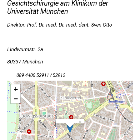
I
Gesichtschirurgie am Klinikum der
n
Universität München
f
Direktor: Prof. Dr. med. Dr. med. dent. Sven Otto
o
r
m
a
Lindwurmstr. 2a
t
80337 München
i
o
089 4400 52911 / 52912
n
e
+
n
−
z
u
J
×
o
b