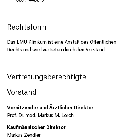
l
l
e
n
Rechtsform
u
n
Das LMU Klinikum ist eine Anstalt des Öffentlichen
d
Rechts und wird vertreten durch den Vorstand.
g
a
n
Vertretungsberechtigte
z
h
Vorstand
e
i
Vorsitzender und Ärztlicher Direktor
t
Prof. Dr. med. Markus M. Lerch
l
i
Kaufmännischer Direktor
c
Markus Zendler