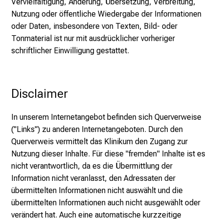
Vervielfältigung, Änderung, Übersetzung, Verbreitung,
n
Nutzung oder öffentliche Wiedergabe der Informationen
t
oder Daten, insbesondere von Texten, Bild- oder
d
Tonmaterial ist nur mit ausdrücklicher vorheriger
e
schriftlicher Einwilligung gestattet.
c
k
e
n
Disclaimer
S
i
In unserem Internetangebot befinden sich Querverweise
e
("Links") zu anderen Internetangeboten. Durch den
v
Querverweis vermittelt das Klinikum den Zugang zur
i
Nutzung dieser Inhalte. Für diese "fremden" Inhalte ist es
e
nicht verantwortlich, da es die Übermittlung der
l
Information nicht veranlasst, den Adressaten der
f
übermittelten Informationen nicht auswählt und die
ä
übermittelten Informationen auch nicht ausgewählt oder
l
verändert hat. Auch eine automatische kurzzeitige