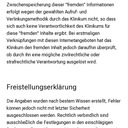
t
Zwischenspeicherung dieser "fremden" Informationen
i
erfolgt wegen der gewählten Aufruf- und
g
Verlinkungsmethodik durch das Klinikum nicht, so dass
e
sich auch keine Verantwortlichkeit des Klinikums für
K
diese "fremden" Inhalte ergibt. Bei erstmaligen
a
Verknüpfungen mit diesen Internetangeboten hat das
r
Klinikum den fremden Inhalt jedoch daraufhin überprüft,
r
ob durch ihn eine mögliche zivilrechtliche oder
i
strafrechtliche Verantwortung ausgelöst wird.
e
r
e
Freistellungserklärung
c
h
Die Angaben wurden nach bestem Wissen erstellt, Fehler
a
können jedoch nicht mit letzter Sicherheit
n
ausgeschlossen werden. Rechtlich verbindlich sind
c
ausschließlich die Festlegungen in den einschlägigen
e