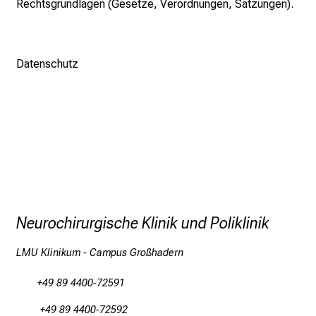
Rechtsgrundlagen (Gesetze, Verordnungen, Satzungen).
n
u
n
d
Datenschutz
e
r
h
a
l
t
e
n
Neurochirurgische Klinik und Poliklinik
S
i
LMU Klinikum - Campus Großhadern
e
s
+49 89 4400-72591
p
a
+49 89 4400-72592