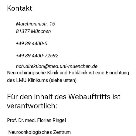
p
Kontakt
i
r
i
Marchioninistr. 15
e
81377 München
r
+49 89 4400-0
e
n
+49 89 4400-72592
d
;uyzsmlpYiWoblüu
vim-:ful_vfiuyziu-mi
e
Neurochirurgische Klinik und Poliklinik ist eine Einrichtung
r
des LMU Klinikums (siehe unten)
E
i
Für den Inhalt des Webauftritts ist
n
verantwortlich:
b
l
Prof. Dr. med. Florian Ringel
i
c
Neuroonkologisches Zentrum