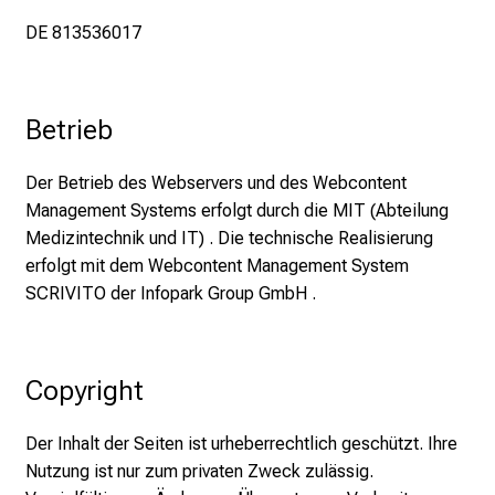
e
DE 813536017
f
f
e
n
Betrieb
S
i
Der Betrieb des Webservers und des Webcontent
e
Management Systems erfolgt durch die MIT (Abteilung
E
Medizintechnik und IT) . Die technische Realisierung
x
erfolgt mit dem Webcontent Management System
p
SCRIVITO der Infopark Group GmbH .
e
r
t
Copyright
e
n
Der Inhalt der Seiten ist urheberrechtlich geschützt. Ihre
,
Nutzung ist nur zum privaten Zweck zulässig.
e