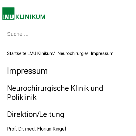
m
–
e
i
n
T
a
Startseite LMU Klinikum
Neurochirurgie
Impressum
g
v
Impressum
o
l
Neurochirurgische Klinik und
l
Poliklinik
e
r
Direktion/Leitung
i
n
s
Prof. Dr. med. Florian Ringel