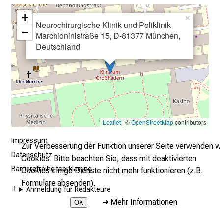
n
+
×
n
Neurochirurgische Klinik und Poliklinik
−
e
Marchioninistraße 15, D-81377 München,
n
Deutschland
d
e
I
n
f
o
Leaflet
| ©
OpenStreetMap
contributors
r
Impressum
m
Zur Verbesserung der Funktion unserer Seite verwenden w
a
Datenschutz
Cookies. Bitte beachten Sie, dass mit deaktivierten
t
Barrierefreiheitserklärung
Cookies einige Dienste nicht mehr funktionieren (z.B.
i
Formulare absenden).
Anmeldung für Redakteure
o
➜
Mehr Informationen
OK
n
e