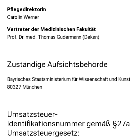
h
Pflegedirektorin
e
Carolin Werner
n
P
Vertreter der Medizinischen Fakultät
f
Prof. Dr. med. Thomas Gudermann (Dekan)
l
e
g
Zuständige Aufsichtsbehörde
e
a
Bayrisches Staatsministerium für Wissenschaft und Kunst
l
80327 München
l
t
a
g
Umsatzsteuer-
.
Identifikationsnummer gemäß §27a 
T
Umsatzsteuergesetz:
r