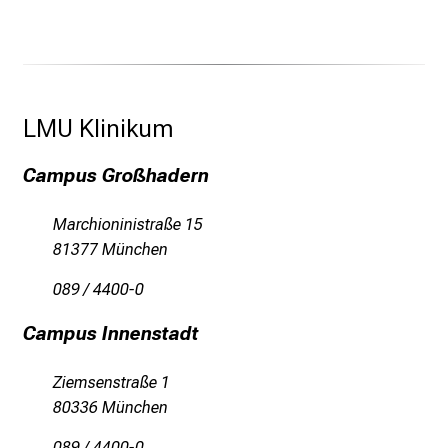
k
e
i
n
d
LMU Klinikum 
e
n
Campus Großhadern
a
n
Marchioninistraße 15
s
81377 München
p
r
089 / 4400-0
u
c
Campus Innenstadt
h
s
Ziemsenstraße 1
v
80336 München
o
089 / 4400-0