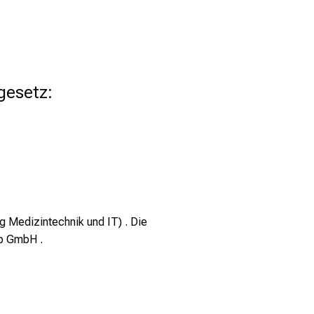
gesetz:
 Medizintechnik und IT) . Die
up GmbH .