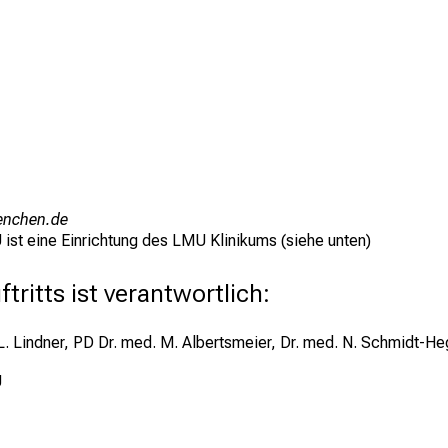
uyziu ,mi
 eine Einrichtung des LMU Klinikums (siehe unten)
tritts ist verantwortlich:
d. L. Lindner, PD Dr. med. M. Albertsmeier, Dr. med. N. Schmidt-
U