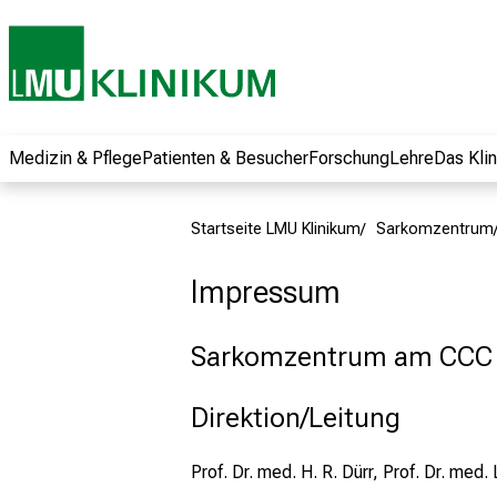
und erhalten Sie
spannende
Informationen zu
Jobs, Ausbildungen
und
Weiterbildungen.
Medizin & Pflege
Patienten & Besucher
Forschung
Lehre
Das Kli
Kommen Sie
vorbei, tauschen
Startseite LMU Klinikum
Sarkomzentrum
Sie sich mit
Kollegen aus und
Impressum
lassen Sie sich von
der gelebten
Sarkomzentrum am CCC
Pflegewissenschaft
begeistern – ganz
unverbindlich und
Direktion/Leitung
ohne Anmeldung.
Prof. Dr. med. H. R. Dürr, Prof. Dr. me