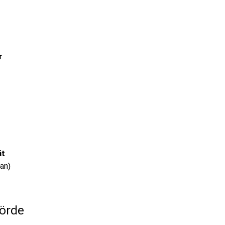
r
ät
an)
örde