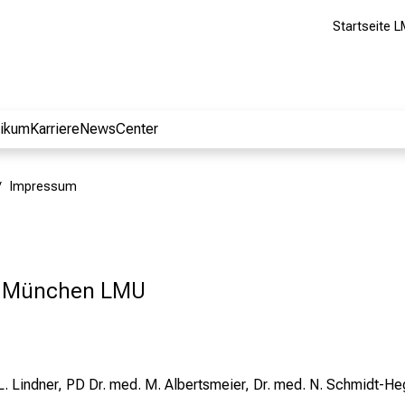
Startseite L
nikum
Karriere
NewsCenter
Impressum
 München LMU
d. L. Lindner, PD Dr. med. M. Albertsmeier, Dr. med. N. Schmidt-