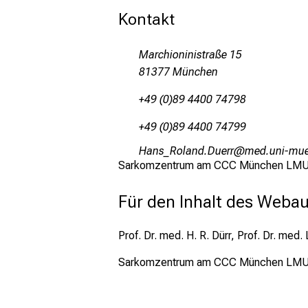
mehr Informationen
Kontakt
Schließen
Marchioninistraße 15
81377 München
+49 (0)89 4400 74798
+49 (0)89 4400 74799
Zguca.BüägSum-Mfi,pp
vimsfulrvfi
Sarkomzentrum am CCC München LMU ist
Für den Inhalt des Webauf
Prof. Dr. med. H. R. Dürr, Prof. Dr. me
Sarkomzentrum am CCC München LM