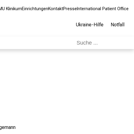
MU Klinikum
Einrichtungen
Kontakt
Presse
International Patient Office
Ukraine-Hilfe
Notfall
Hegemann