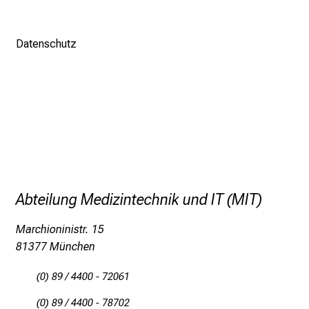
r
h
Datenschutz
a
l
t
e
n
S
i
e
s
Abteilung Medizintechnik und IT (MIT)
p
a
Marchioninistr. 15
n
81377 München
n
e
(0) 89 / 4400 - 72061
n
(0) 89 / 4400 - 78702
d