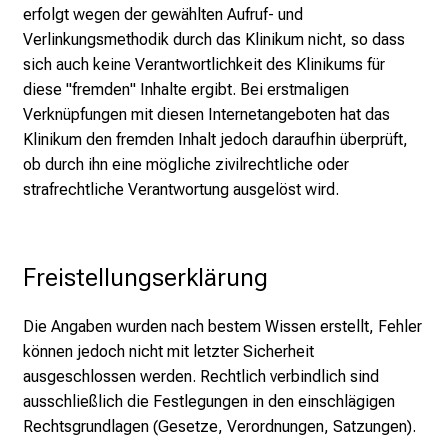
erfolgt wegen der gewählten Aufruf- und
a
Verlinkungsmethodik durch das Klinikum nicht, so dass
r
sich auch keine Verantwortlichkeit des Klinikums für
r
diese "fremden" Inhalte ergibt. Bei erstmaligen
i
Verknüpfungen mit diesen Internetangeboten hat das
e
Klinikum den fremden Inhalt jedoch daraufhin überprüft,
r
ob durch ihn eine mögliche zivilrechtliche oder
e
strafrechtliche Verantwortung ausgelöst wird.
c
h
a
n
Freistellungserklärung
c
e
Die Angaben wurden nach bestem Wissen erstellt, Fehler
n
können jedoch nicht mit letzter Sicherheit
u
ausgeschlossen werden. Rechtlich verbindlich sind
n
ausschließlich die Festlegungen in den einschlägigen
d
Rechtsgrundlagen (Gesetze, Verordnungen, Satzungen).
e