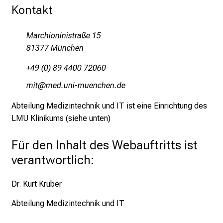
r
Kontakt
e
n
Marchioninistraße 15
d
81377 München
e
r
+49 (0) 89 4400 72060
E
vlb
vim-ful_vfiuyziuemi
i
n
Abteilung Medizintechnik und IT ist eine Einrichtung des
b
LMU Klinikums (siehe unten)
l
i
Für den Inhalt des Webauftritts ist
c
verantwortlich:
k
e
Dr. Kurt Kruber
i
n
Abteilung Medizintechnik und IT
d