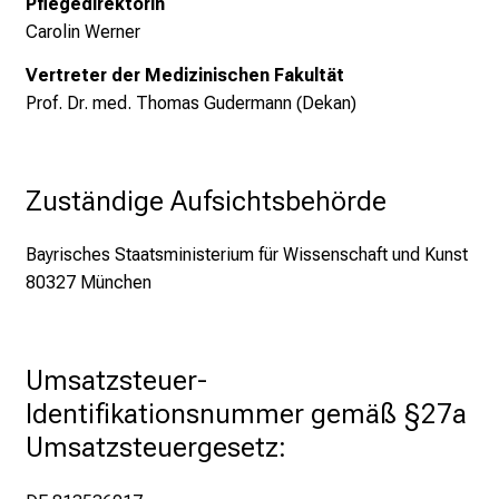
Pflegedirektorin
l
Carolin Werner
e
g
Vertreter der Medizinischen Fakultät
e
Prof. Dr. med. Thomas Gudermann (Dekan)
a
l
l
Zuständige Aufsichtsbehörde
t
a
Bayrisches Staatsministerium für Wissenschaft und Kunst
g
80327 München
.
T
r
e
Umsatzsteuer-
f
Identifikationsnummer gemäß §27a 
f
Umsatzsteuergesetz:
e
n