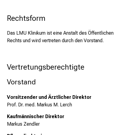
n
d
Rechtsform
g
a
n
Das LMU Klinikum ist eine Anstalt des Öffentlichen
z
Rechts und wird vertreten durch den Vorstand.
h
e
i
Vertretungsberechtigte
t
l
Vorstand
i
c
Vorsitzender und Ärztlicher Direktor
h
Prof. Dr. med. Markus M. Lerch
e
n
Kaufmännischer Direktor
P
Markus Zendler
f