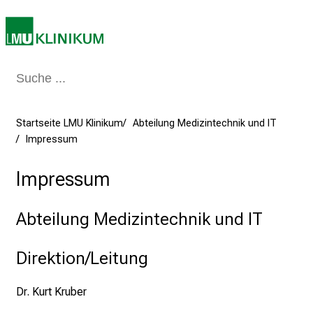
n
T
a
g
v
o
l
Startseite LMU Klinikum
Abteilung Medizintechnik und IT
l
Impressum
e
r
Impressum
i
n
s
Abteilung Medizintechnik und IT
p
i
Direktion/Leitung
r
i
Dr. Kurt Kruber
e