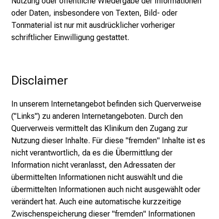
Nutzung oder öffentliche Wiedergabe der Informationen
k
oder Daten, insbesondere von Texten, Bild- oder
e
Tonmaterial ist nur mit ausdrücklicher vorheriger
n
schriftlicher Einwilligung gestattet.
S
i
e
Disclaimer
v
i
In unserem Internetangebot befinden sich Querverweise
e
("Links") zu anderen Internetangeboten. Durch den
l
Querverweis vermittelt das Klinikum den Zugang zur
f
Nutzung dieser Inhalte. Für diese "fremden" Inhalte ist es
ä
nicht verantwortlich, da es die Übermittlung der
l
Information nicht veranlasst, den Adressaten der
t
übermittelten Informationen nicht auswählt und die
i
übermittelten Informationen auch nicht ausgewählt oder
g
verändert hat. Auch eine automatische kurzzeitige
e
Zwischenspeicherung dieser "fremden" Informationen
K