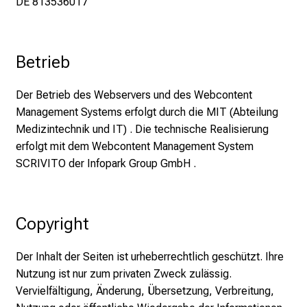
DE 813536017
S
i
e
Betrieb
E
x
p
Der Betrieb des Webservers und des Webcontent
e
Management Systems erfolgt durch die MIT (Abteilung
r
Medizintechnik und IT) . Die technische Realisierung
t
erfolgt mit dem Webcontent Management System
e
SCRIVITO der Infopark Group GmbH .
n
,
e
Copyright
n
t
Der Inhalt der Seiten ist urheberrechtlich geschützt. Ihre
d
Nutzung ist nur zum privaten Zweck zulässig.
e
Vervielfältigung, Änderung, Übersetzung, Verbreitung,
c