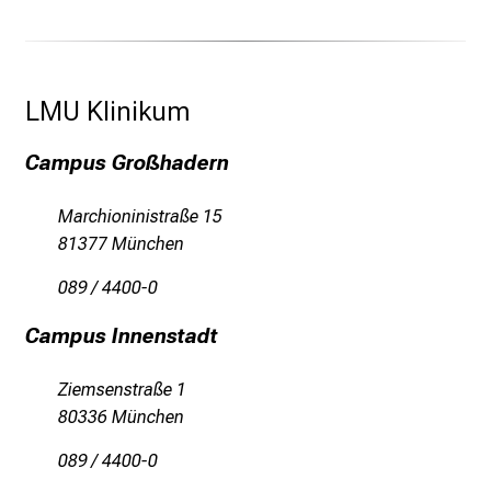
e
n
a
n
LMU Klinikum 
s
p
Campus Großhadern
r
u
Marchioninistraße 15
c
81377 München
h
s
089 / 4400-0
v
Campus Innenstadt
o
l
Ziemsenstraße 1
l
80336 München
e
n
089 / 4400-0
u