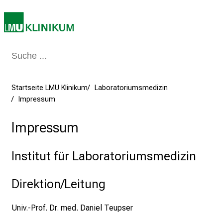
n
T
a
g
v
o
l
Startseite LMU Klinikum
Laboratoriumsmedizin
l
Impressum
e
r
Impressum
i
n
Institut für Laboratoriumsmedizin
s
p
Direktion/Leitung
i
r
Univ.-Prof. Dr. med. Daniel Teupser
i
e