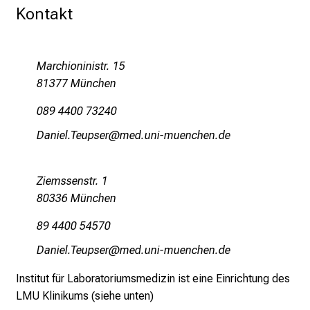
Kontakt
r
e
n
d
Marchioninistr. 15
e
81377 München
r
089 4400 73240
E
i
MguliäsKiföciWp
vim-fulhvfiuyziusmi
n
b
Ziemssenstr. 1
l
80336 München
i
c
89 4400 54570
k
MguliäeKiföcip
vim-ful_vfiuyziusmi
e
i
Institut für Laboratoriumsmedizin ist eine Einrichtung des
n
LMU Klinikums (siehe unten)
d