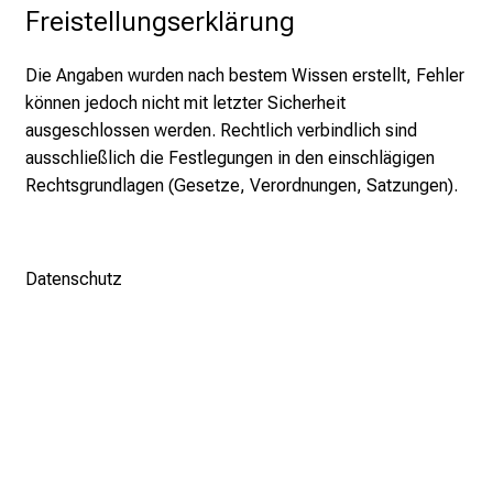
e
Freistellungserklärung
r
h
Die Angaben wurden nach bestem Wissen erstellt, Fehler
a
können jedoch nicht mit letzter Sicherheit
l
ausgeschlossen werden. Rechtlich verbindlich sind
t
ausschließlich die Festlegungen in den einschlägigen
e
Rechtsgrundlagen (Gesetze, Verordnungen, Satzungen).
n
S
i
Datenschutz
e
s
p
a
n
n
e
n