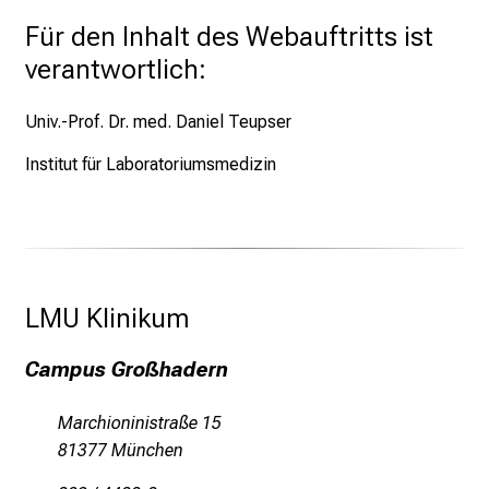
e
Für den Inhalt des Webauftritts ist
n
verantwortlich:
a
n
Univ.-Prof. Dr. med. Daniel Teupser
s
p
Institut für Laboratoriumsmedizin
r
u
c
h
s
LMU Klinikum 
v
o
Campus Großhadern
l
l
Marchioninistraße 15
e
81377 München
n
u