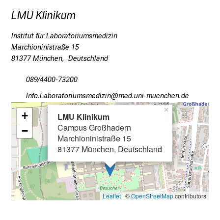
d
LMU Klinikum
e
I
Institut für Laboratoriumsmedizin
n
Marchioninistraße 15
f
81377 München, Deutschland
o
r
089/4400-73200
m
Euwü-VgjüpgbüplfvcviYmlßlu
vimsful_vfiuyziu-mi
a
×
+
LMU Klinikum
t
Campus Großhadern
i
−
Marchioninistraße 15
o
81377 München, Deutschland
n
e
n
z
Leaflet
| ©
OpenStreetMap
contributors
u
J