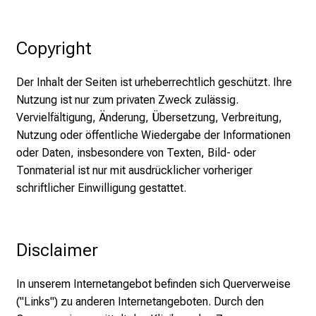
c
k
e
Copyright
n
S
Der Inhalt der Seiten ist urheberrechtlich geschützt. Ihre
i
Nutzung ist nur zum privaten Zweck zulässig.
e
Vervielfältigung, Änderung, Übersetzung, Verbreitung,
v
Nutzung oder öffentliche Wiedergabe der Informationen
i
oder Daten, insbesondere von Texten, Bild- oder
e
Tonmaterial ist nur mit ausdrücklicher vorheriger
l
schriftlicher Einwilligung gestattet.
f
ä
l
Disclaimer
t
i
In unserem Internetangebot befinden sich Querverweise
g
("Links") zu anderen Internetangeboten. Durch den
e