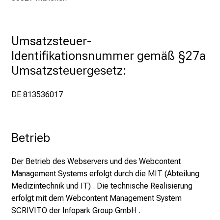
n
S
i
Umsatzsteuer-
e
E
Identifikationsnummer gemäß §27a 
x
Umsatzsteuergesetz:
p
e
DE 813536017
r
t
e
Betrieb
n
,
Der Betrieb des Webservers und des Webcontent
e
Management Systems erfolgt durch die MIT (Abteilung
n
Medizintechnik und IT) . Die technische Realisierung
t
erfolgt mit dem Webcontent Management System
d
SCRIVITO der Infopark Group GmbH .
e