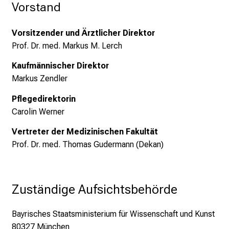
f
Vorstand
l
e
Vorsitzender und Ärztlicher Direktor
g
Prof. Dr. med. Markus M. Lerch
e
a
Kaufmännischer Direktor
l
Markus Zendler
l
Pflegedirektorin
t
Carolin Werner
a
g
Vertreter der Medizinischen Fakultät
.
Prof. Dr. med. Thomas Gudermann (Dekan)
T
r
e
Zuständige Aufsichtsbehörde
f
f
Bayrisches Staatsministerium für Wissenschaft und Kunst
e
80327 München