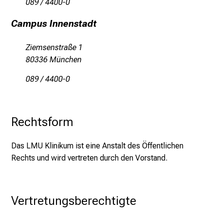
089 / 4400-0
n
Campus Innenstadt
d
g
Ziemsenstraße 1
a
80336 München
n
z
089 / 4400-0
h
e
i
Rechtsform
t
l
Das LMU Klinikum ist eine Anstalt des Öffentlichen
i
Rechts und wird vertreten durch den Vorstand.
c
h
e
n
Vertretungsberechtigte
P