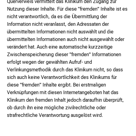
Querverweis vermittelt das Klinikum den Zugang zur
K
Nutzung dieser Inhalte. Für diese "fremden" Inhalte ist es
a
nicht verantwortlich, da es die Übermittlung der
r
Information nicht veranlasst, den Adressaten der
r
übermittelten Informationen nicht auswählt und die
i
übermittelten Informationen auch nicht ausgewählt oder
e
verändert hat. Auch eine automatische kurzzeitige
r
Zwischenspeicherung dieser "fremden" Informationen
e
erfolgt wegen der gewählten Aufruf- und
c
Verlinkungsmethodik durch das Klinikum nicht, so dass
h
sich auch keine Verantwortlichkeit des Klinikums für
a
diese "fremden" Inhalte ergibt. Bei erstmaligen
n
Verknüpfungen mit diesen Internetangeboten hat das
c
Klinikum den fremden Inhalt jedoch daraufhin überprüft,
e
ob durch ihn eine mögliche zivilrechtliche oder
n
strafrechtliche Verantwortung ausgelöst wird.
u
n
d