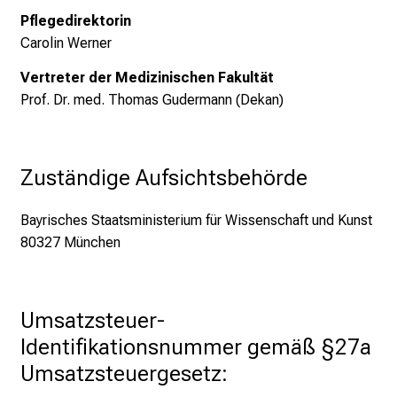
n
Pflegedirektorin
P
Carolin Werner
f
l
Vertreter der Medizinischen Fakultät
e
Prof. Dr. med. Thomas Gudermann (Dekan)
g
e
a
Zuständige Aufsichtsbehörde
l
l
Bayrisches Staatsministerium für Wissenschaft und Kunst
t
80327 München
a
g
.
Umsatzsteuer-
T
r
Identifikationsnummer gemäß §27a 
e
Umsatzsteuergesetz:
f