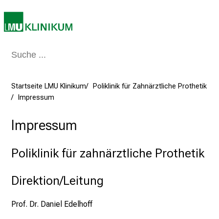
–
e
i
n
T
a
g
v
Startseite LMU Klinikum
Poliklinik für Zahnärztliche Prothetik
Impressum
o
l
Impressum
l
e
r
Poliklinik für zahnärztliche Prothetik
i
n
Direktion/Leitung
s
p
Prof. Dr. Daniel Edelhoff
i