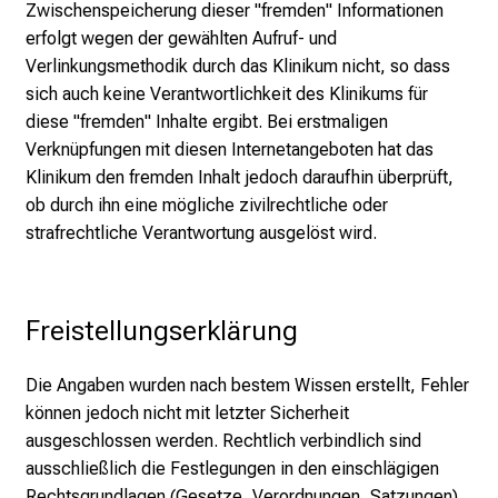
Zwischenspeicherung dieser "fremden" Informationen
g
erfolgt wegen der gewählten Aufruf- und
e
Verlinkungsmethodik durch das Klinikum nicht, so dass
K
sich auch keine Verantwortlichkeit des Klinikums für
a
diese "fremden" Inhalte ergibt. Bei erstmaligen
r
Verknüpfungen mit diesen Internetangeboten hat das
r
Klinikum den fremden Inhalt jedoch daraufhin überprüft,
i
ob durch ihn eine mögliche zivilrechtliche oder
e
strafrechtliche Verantwortung ausgelöst wird.
r
e
c
h
Freistellungserklärung
a
n
Die Angaben wurden nach bestem Wissen erstellt, Fehler
c
können jedoch nicht mit letzter Sicherheit
e
ausgeschlossen werden. Rechtlich verbindlich sind
n
ausschließlich die Festlegungen in den einschlägigen
u
Rechtsgrundlagen (Gesetze, Verordnungen, Satzungen).