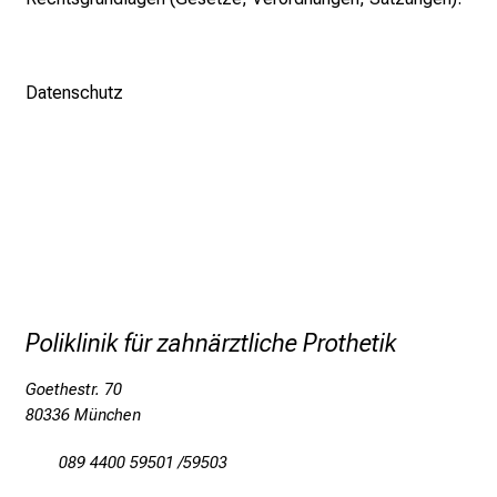
n
d
e
Datenschutz
r
h
a
l
t
e
n
S
i
Poliklinik für zahnärztliche Prothetik
e
s
Goethestr. 70
p
80336 München
a
n
089 4400 59501 /59503
n