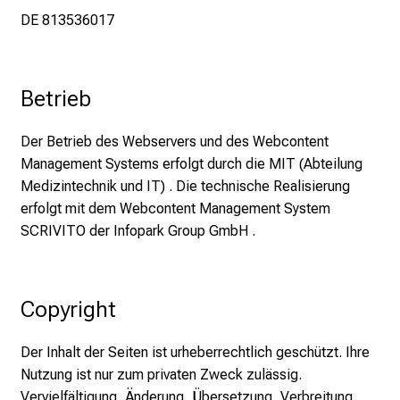
f
DE 813536017
e
n
S
Betrieb
i
e
Der Betrieb des Webservers und des Webcontent
E
Management Systems erfolgt durch die MIT (Abteilung
x
Medizintechnik und IT) . Die technische Realisierung
p
erfolgt mit dem Webcontent Management System
e
SCRIVITO der Infopark Group GmbH .
r
t
e
n
Copyright
,
e
Der Inhalt der Seiten ist urheberrechtlich geschützt. Ihre
n
Nutzung ist nur zum privaten Zweck zulässig.
t
Vervielfältigung, Änderung, Übersetzung, Verbreitung,