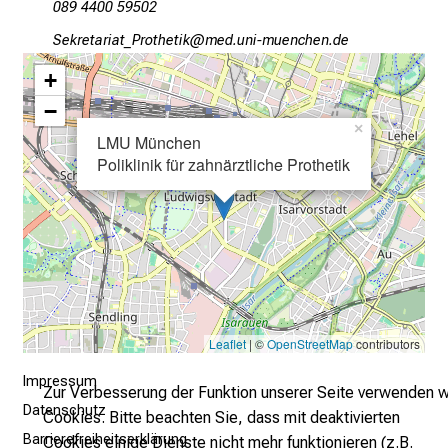
089 4400 59502
e
RioDpibgplgb.Ppübziblo
vimsfulGvfiu:yziu mi
n
d
+
e
−
I
×
LMU München
n
Poliklinik für zahnärztliche Prothetik
f
o
r
m
a
t
i
o
Leaflet
| ©
OpenStreetMap
contributors
n
Impressum
Zur Verbesserung der Funktion unserer Seite verwenden w
e
Datenschutz
Cookies. Bitte beachten Sie, dass mit deaktivierten
n
Barrierefreiheitserklärung
Cookies einige Dienste nicht mehr funktionieren (z.B.
z