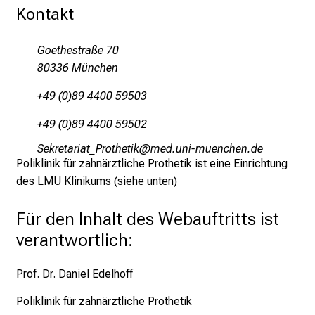
r
Kontakt
i
e
Goethestraße 70
r
80336 München
e
n
+49 (0)89 4400 59503
d
+49 (0)89 4400 59502
e
r
Riopibgplgb.Ppübziblo
vimefulS_vfiuyziu mi
E
Poliklinik für zahnärztliche Prothetik ist eine Einrichtung
i
des LMU Klinikums (siehe unten)
n
b
Für den Inhalt des Webauftritts ist
l
verantwortlich:
i
c
Prof. Dr. Daniel Edelhoff
k
e
Poliklinik für zahnärztliche Prothetik