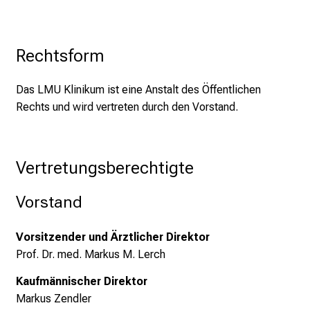
e
n
u
Rechtsform
n
d
Das LMU Klinikum ist eine Anstalt des Öffentlichen
g
Rechts und wird vertreten durch den Vorstand.
a
n
z
h
Vertretungsberechtigte
e
i
Vorstand
t
l
Vorsitzender und Ärztlicher Direktor
i
Prof. Dr. med. Markus M. Lerch
c
Kaufmännischer Direktor
h
Markus Zendler
e