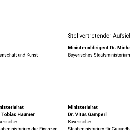
Stellvertretender Aufsi
Ministerialdirigent Dr. Mic
enschaft und Kunst
Bayerisches Staatsministeriu
nisterialrat
Ministerialrat
. Tobias Haumer
Dr. Vitus Gamperl
yerisches
Bayerisches
aatsministerium
der Finanzen
Staatsministerium
für Gesundh