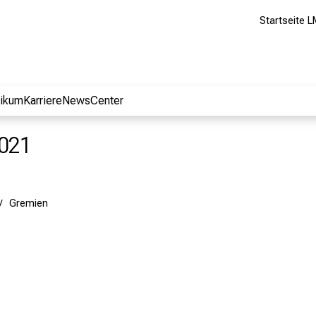
Startseite L
nikum
Karriere
NewsCenter
2021
Gremien