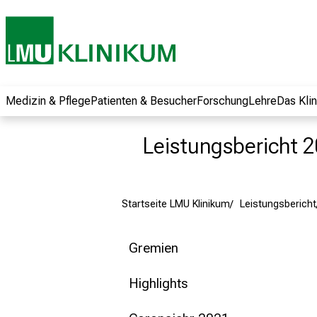
und erhalten Sie
spannende
Informationen zu
Jobs, Ausbildungen
und
Weiterbildungen.
Medizin & Pflege
Patienten & Besucher
Forschung
Lehre
Das Kli
Kommen Sie
vorbei, tauschen
Leistungsbericht 
Sie sich mit
Kollegen aus und
lassen Sie sich von
Startseite LMU Klinikum
Leistungsbericht
der gelebten
Pflegewissenschaft
begeistern – ganz
Gremien
unverbindlich und
ohne Anmeldung.
Highlights