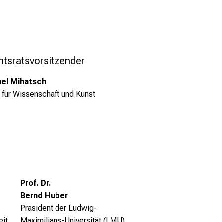
chtsratsvorsitzender
hael Mihatsch
m
für Wissenschaft und Kunst
Prof. Dr.
Bernd Huber
Präsident der Ludwig-
eit
Maximilians-
Universität (LMU)