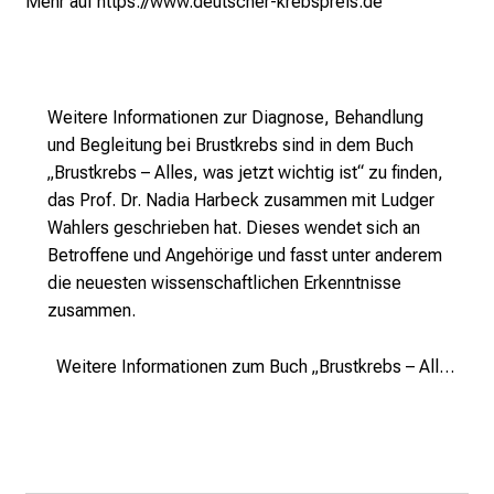
Mehr auf
https://www.deutscher-krebspreis.de
t
i
g
e
Weitere Informationen zur Diagnose, Behandlung
K
und Begleitung bei Brustkrebs sind in dem Buch
a
„Brustkrebs – Alles, was jetzt wichtig ist“ zu finden,
r
das Prof. Dr. Nadia Harbeck zusammen mit Ludger
r
Wahlers geschrieben hat. Dieses wendet sich an
i
Betroffene und Angehörige und fasst unter anderem
e
die neuesten wissenschaftlichen Erkenntnisse
r
zusammen.
e
c
Weitere Informationen zum Buch „Brustkrebs – Alles, was jetzt wichtig ist“
h
a
n
c