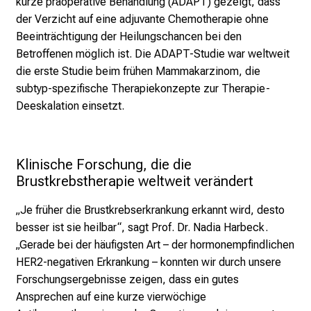
kurze präoperative Behandlung (ADAPT) gezeigt, dass
h
der Verzicht auf eine adjuvante Chemotherapie ohne
e
Beeinträchtigung der Heilungschancen bei den
n
Betroffenen möglich ist. Die ADAPT-Studie war weltweit
P
die erste Studie beim frühen Mammakarzinom, die
f
subtyp-spezifische Therapiekonzepte zur Therapie-
l
Deeskalation einsetzt.
e
g
e
Klinische Forschung, die die 
a
Brustkrebstherapie weltweit verändert
l
l
„Je früher die Brustkrebserkrankung erkannt wird, desto
t
besser ist sie heilbar“, sagt Prof. Dr. Nadia Harbeck.
a
„Gerade bei der häufigsten Art – der hormonempfindlichen
g
HER2-negativen Erkrankung – konnten wir durch unsere
.
Forschungsergebnisse zeigen, dass ein gutes
T
Ansprechen auf eine kurze vierwöchige
r