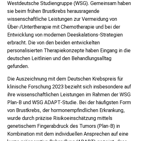
Westdeutsche Studiengruppe (WSG). Gemeinsam haben
l
sie beim frühen Brustkrebs herausragende
l
wissenschaftliche Leistungen zur Vermeidung von
e
Über-/Untertherapie mit Chemotherapie und bei der
n
Entwicklung von modernen Deeskalations-Strategien
u
erbracht. Die von den beiden entwickelten
n
personalisierten Therapiekonzepte haben Eingang in die
d
deutschen Leitlinien und den Behandlungsalltag
g
gefunden.
a
n
Die Auszeichnung mit dem Deutschen Krebspreis für
z
klinische Forschung 2023 bezieht sich insbesondere auf
h
ihre wissenschaftlichen Leistungen im Rahmen der WSG
e
Plan-B und WSG ADAPT-Studie. Bei der häufigsten Form
i
von Brustkrebs, der hormonempfindlichen Erkrankung,
t
wurde durch präzise Risikoeinschätzung mittels
l
genetischem Fingerabdruck des Tumors (Plan-B) in
i
Kombination mit dem individuellen Ansprechen auf eine
c