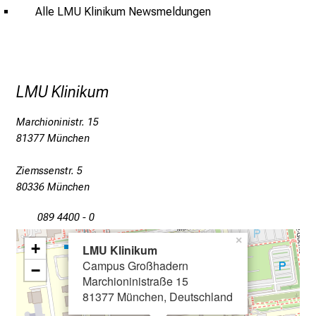
e
Alle LMU Klinikum Newsmeldungen
n
u
n
d
e
LMU Klinikum
r
Marchioninistr. 15
h
81377 München
a
l
Ziemssenstr. 5
t
80336 München
e
n
089 4400 - 0
S
×
+
i
LMU Klinikum
Campus Großhadern
e
−
Marchioninistraße 15
s
81377 München, Deutschland
p