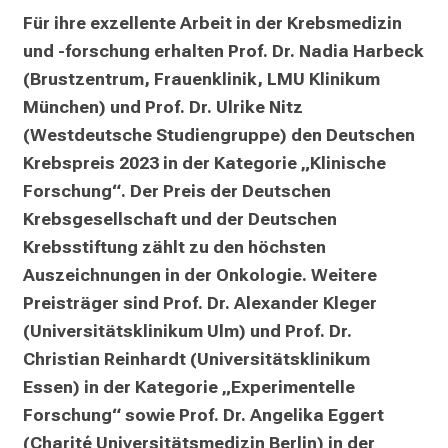
p
Für ihre exzellente Arbeit in der Krebsmedizin 
i
und -forschung erhalten Prof. Dr. Nadia Harbeck 
r
(Brustzentrum, Frauenklinik, LMU Klinikum 
i
München) und Prof. Dr. Ulrike Nitz 
e
(Westdeutsche Studiengruppe) den Deutschen 
r
e
Krebspreis 2023 in der Kategorie „Klinische 
n
Forschung“. Der Preis der Deutschen 
d
Krebsgesellschaft und der Deutschen 
e
Krebsstiftung zählt zu den höchsten 
r
Auszeichnungen in der Onkologie. Weitere 
E
Preisträger sind Prof. Dr. Alexander Kleger 
i
(Universitätsklinikum Ulm) und Prof. Dr. 
n
Christian Reinhardt (Universitätsklinikum 
b
Essen) in der Kategorie „Experimentelle 
l
i
Forschung“ sowie Prof. Dr. Angelika Eggert 
c
(Charité Universitätsmedizin Berlin) in der 