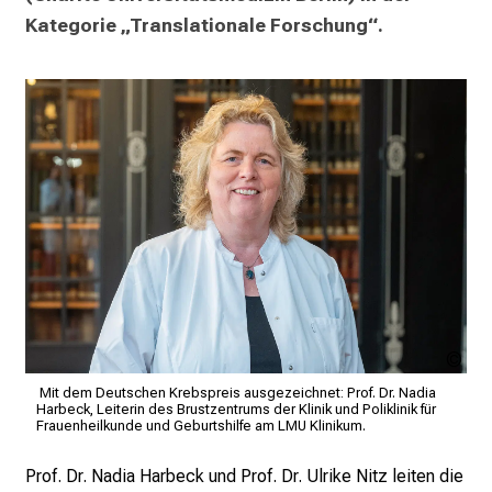
k
Kategorie „Translationale Forschung“.
e
i
n
d
e
n
a
n
s
p
r
u
LM
c
Kli
Mit dem Deutschen Krebspreis ausgezeichnet: Prof. Dr. Nadia
h
Harbeck, Leiterin des Brustzentrums der Klinik und Poliklinik für
s
Frauenheilkunde und Geburtshilfe am LMU Klinikum.
v
Prof. Dr. Nadia Harbeck und Prof. Dr. Ulrike Nitz leiten die
o