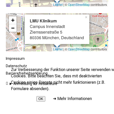
a
Leaflet
| ©
OpenStreetMap
contributors
n
n
×
+
e
LMU Klinikum
Campus Innenstadt
n
−
Ziemssenstraße 5
d
80336 München, Deutschland
e
I
Leaflet
| ©
OpenStreetMap
contributors
n
f
Impressum
o
Datenschutz
Zur Verbesserung der Funktion unserer Seite verwenden w
r
Barrierefreiheitserklärung
Cookies. Bitte beachten Sie, dass mit deaktivierten
m
Cookies einige Dienste nicht mehr funktionieren (z.B.
a
Anmeldung für Redakteure
Formulare absenden).
t
i
➜
Mehr Informationen
OK
o
n
2026 © LMU Klinikum