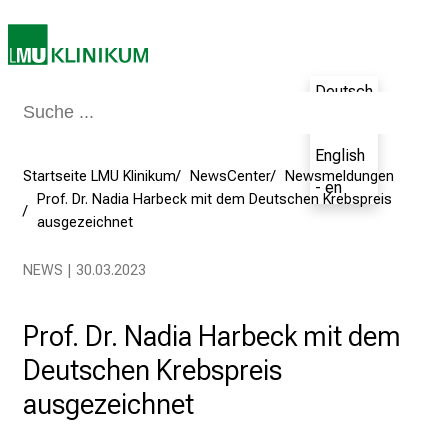
u
m
–
e
Deutsch
i
- de
n
English
T
Startseite LMU Klinikum
NewsCenter
Newsmeldungen
a
- en
Prof. Dr. Nadia Harbeck mit dem Deutschen Krebspreis
g
ausgezeichnet
v
o
NEWS | 30.03.2023
l
l
Prof. Dr. Nadia Harbeck mit dem
e
r
Deutschen Krebspreis
i
ausgezeichnet
n
s