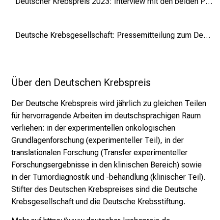
Deutscher Krebspreis 2023: Interview mit den beiden Preisträgerinnen
n
t
Deutsche Krebsgesellschaft: Pressemitteilung zum Deutschen Krebspreis 2023
d
e
c
k
Über den Deutschen Krebspreis
e
n
Der Deutsche Krebspreis wird jährlich zu gleichen Teilen
S
für hervorragende Arbeiten im deutschsprachigen Raum
i
verliehen: in der experimentellen onkologischen
e
Grundlagenforschung (experimenteller Teil), in der
v
translationalen Forschung (Transfer experimenteller
i
Forschungsergebnisse in den klinischen Bereich) sowie
e
in der Tumordiagnostik und -behandlung (klinischer Teil).
l
Stifter des Deutschen Krebspreises sind die Deutsche
f
Krebsgesellschaft und die Deutsche Krebsstiftung.
ä
l