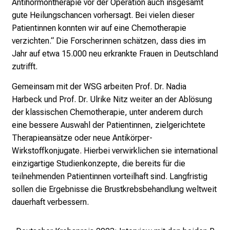
Antihormontherapie vor der Operation auch insgesamt
e
gute Heilungschancen vorhersagt. Bei vielen dieser
f
Patientinnen konnten wir auf eine Chemotherapie
f
verzichten.“ Die Forscherinnen schätzen, dass dies im
e
Jahr auf etwa 15.000 neu erkrankte Frauen in Deutschland
n
zutrifft.
S
Gemeinsam mit der WSG arbeiten Prof. Dr. Nadia
i
Harbeck und Prof. Dr. Ulrike Nitz weiter an der Ablösung
e
der klassischen Chemotherapie, unter anderem durch
E
eine bessere Auswahl der Patientinnen, zielgerichtete
x
Therapieansätze oder neue Antikörper-
p
Wirkstoffkonjugate. Hierbei verwirklichen sie international
e
einzigartige Studienkonzepte, die bereits für die
r
teilnehmenden Patientinnen vorteilhaft sind. Langfristig
t
sollen die Ergebnisse die Brustkrebsbehandlung weltweit
e
dauerhaft verbessern.
n
,
e