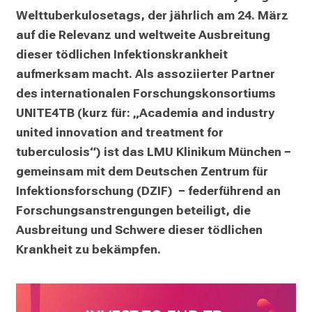
e
Welttuberkulosetags, der jährlich am 24. März 
i
auf die Relevanz und weltweite Ausbreitung 
n
dieser tödlichen Infektionskrankheit 
T
aufmerksam macht. Als assoziierter Partner 
a
des internationalen Forschungskonsortiums 
g
UNITE4TB (kurz für: „Academia and industry 
v
united innovation and treatment for 
o
tuberculosis“) ist das LMU Klinikum München − 
l
gemeinsam mit dem Deutschen Zentrum für 
l
e
Infektionsforschung (DZIF)  − federführend an 
r
Forschungsanstrengungen beteiligt, die 
i
Ausbreitung und Schwere dieser tödlichen 
n
Krankheit zu bekämpfen.
s
p
i
r