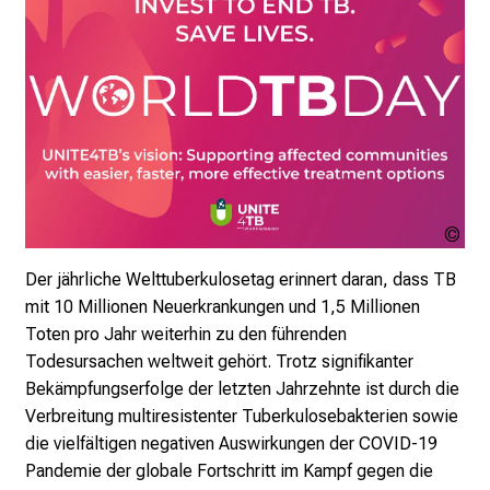
i
e
r
e
n
d
e
r
UN
E
i
Der jährliche Welttuberkulosetag erinnert daran, dass TB
n
mit 10 Millionen Neuerkrankungen und 1,5 Millionen
b
Toten pro Jahr weiterhin zu den führenden
l
Todesursachen weltweit gehört. Trotz signifikanter
i
Bekämpfungserfolge der letzten Jahrzehnte ist durch die
c
Verbreitung multiresistenter Tuberkulosebakterien sowie
k
die vielfältigen negativen Auswirkungen der COVID-19
e
Pandemie der globale Fortschritt im Kampf gegen die