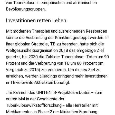
e
von Tuberkulose in europäischen und afrikanischen
n
Bevölkerungsgruppen.
u
Investitionen retten Leben
n
d
Mit modernen Therapien und ausreichenden Ressourcen
g
könnte die Ausbreitung der Krankheit gestoppt werden. In
a
ihrer globalen Strategie, TB zu beenden, hatte sich die
n
Weltgesundheitsorganisation 2018 das ehrgeizige Ziel
z
gesetzt, bis 2030 die Zahl der Tuberkulose- Toten um 90
h
Prozent und die Verbreitung von TB um 80 Prozent (im
e
Vergleich zu 2015) zu reduzieren. Um dieses Ziel zu
i
erreichen, werden allerdings dringend mehr Investitionen
t
in TB-relevante Aktivitäten benötigt.
l
i
„Im Rahmen des UNITE4TB-Projektes arbeiten − zum
c
ersten Mal in der Geschichte der
h
Tuberkulosewirkstoffforschung − alle Hersteller mit
e
Medikamenten in Phase 2 der klinischen Erprobung