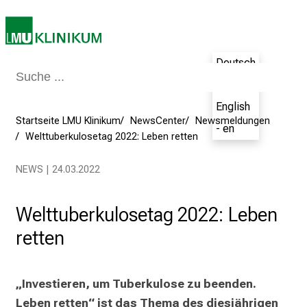
l
e
g
Deutsch
e
a
- de
m
English
L
Startseite LMU Klinikum
NewsCenter
Newsmeldungen
- en
M
Welttuberkulosetag 2022: Leben retten
U
K
NEWS | 24.03.2022
l
i
Welttuberkulosetag 2022: Leben
n
retten
i
k
u
„Investieren, um Tuberkulose zu beenden. 
m
Leben retten“ ist das Thema des diesjährigen 
–