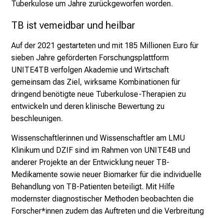
i
Tuberkulose um Jahre zurückgeworfen worden.
n
TB ist vemeidbar und heilbar
d
e
Auf der 2021 gestarteten und mit 185 Millionen Euro für
n
sieben Jahre geförderten Forschungsplattform
a
UNITE4TB verfolgen Akademie und Wirtschaft
n
gemeinsam das Ziel, wirksame Kombinationen für
s
dringend benötigte neue Tuberkulose-Therapien zu
p
entwickeln und deren klinische Bewertung zu
r
beschleunigen.
u
c
Wissenschaftlerinnen und Wissenschaftler am LMU
h
Klinikum und DZIF sind im Rahmen von UNITE4B und
s
anderer Projekte an der Entwicklung neuer TB-
v
Medikamente sowie neuer Biomarker für die individuelle
o
Behandlung von TB-Patienten beteiligt. Mit Hilfe
l
modernster diagnostischer Methoden beobachten die
l
Forscher*innen zudem das Auftreten und die Verbreitung