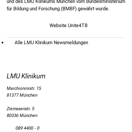
und des LMU Klinikums München vom Bundesministerium
f
für Bildung und Forschung (BMBF) gewährt wurde.
e
n
S
Website Unite4TB
i
e
Alle LMU Klinikum Newsmeldungen
E
x
p
e
LMU Klinikum
r
t
Marchioninistr. 15
e
81377 München
n
,
Ziemssenstr. 5
e
80336 München
n
t
089 4400 - 0