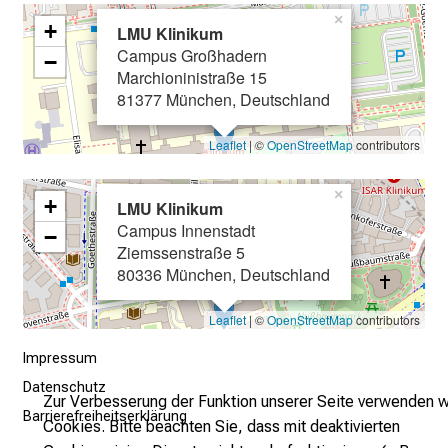
d
×
+
LMU Klinikum
e
Campus Großhadern
c
−
Marchioninistraße 15
k
81377 München, Deutschland
e
n
Leaflet
| ©
OpenStreetMap
contributors
S
i
×
+
LMU Klinikum
e
Campus Innenstadt
v
−
Ziemssenstraße 5
i
80336 München, Deutschland
e
l
Leaflet
| ©
OpenStreetMap
contributors
f
ä
Impressum
l
Datenschutz
Zur Verbesserung der Funktion unserer Seite verwenden w
t
Barrierefreiheitserklärung
Cookies. Bitte beachten Sie, dass mit deaktivierten
i