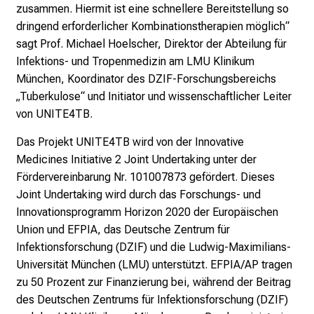
n
zusammen. Hiermit ist eine schnellere Bereitstellung so
P
dringend erforderlicher Kombinationstherapien möglich“
f
sagt Prof. Michael Hoelscher, Direktor der Abteilung für
l
Infektions- und Tropenmedizin am LMU Klinikum
e
München, Koordinator des DZIF-Forschungsbereichs
g
„Tuberkulose“ und Initiator und wissenschaftlicher Leiter
e
von UNITE4TB.
a
Das Projekt UNITE4TB wird von der Innovative
l
Medicines Initiative 2 Joint Undertaking unter der
l
Fördervereinbarung Nr. 101007873 gefördert. Dieses
t
Joint Undertaking wird durch das Forschungs- und
a
Innovationsprogramm Horizon 2020 der Europäischen
g
Union und EFPIA, das Deutsche Zentrum für
.
Infektionsforschung (DZIF) und die Ludwig-Maximilians-
T
Universität München (LMU) unterstützt. EFPIA/AP tragen
r
zu 50 Prozent zur Finanzierung bei, während der Beitrag
e
des Deutschen Zentrums für Infektionsforschung (DZIF)
f