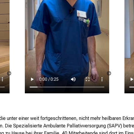
LMU
LMU
Klinikum
Klinikum
die unter einer weit fortgeschrittenen, nicht mehr heilbaren Erkr
 Die Spezialisierte Ambulante Palliativversorgung (SAPV) betr
ng zu Hause bei ihrer Familie, 40 Mitarbeitende sind dort im Ei