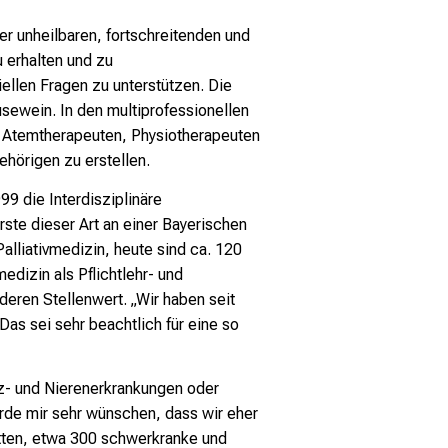
ner
unheilbaren, fortschreitenden und
u erhalten und zu
tiellen Fragen zu unterstützen. Die
sewein. In den multiprofessionellen
n, Atemtherapeuten,
Physiotherapeuten
ehörigen zu erstellen.
999 die
Interdisziplinäre
rste dieser Art an einer Bayerischen
alliativmedizin, heute sind ca. 120
medizin als Pflichtlehr- und
nderen Stellenwert. „Wir haben seit
Das sei sehr beachtlich für eine so
z- und Nierenerkrankungen oder
ürde mir sehr wünschen, dass
wir eher
tten, etwa 300 schwerkranke und