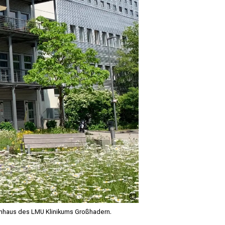
LMU
Klinikum
ettenhaus des LMU Klinikums Großhadern.