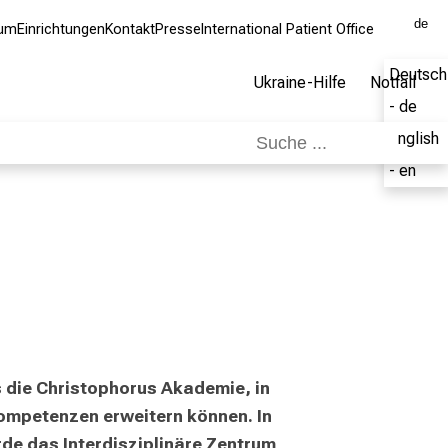
de
kum
Einrichtungen
Kontakt
Presse
International Patient Office
Deutsch
Ukraine-Hilfe
Notfall
- de
English
- en
s die Christophorus Akademie, in 
ompetenzen erweitern können. In 
de das Interdisziplinäre Zentrum 