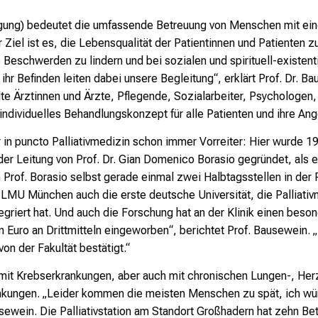
sorgung) bedeutet die umfassende Betreuung von Menschen mit ei
 Ziel ist es, die Lebensqualität der Pa
tientinnen und Patienten z
e Beschwerden zu lindern und
bei sozialen und spirituell-existen
 ihr
Befinden leiten dabei unsere Begleitung“, erklärt Prof. Dr.
Bau
lte Ärztinnen und Ärzte, Pflegende, Sozialarbeiter, Psychologe
individuelles Behandlungskonzept für alle Patienten und ihre Ang
 in puncto Palliativmedizin schon immer Vorreiter: Hier wurde 1
der Leitung von Prof. Dr. Gian Domenico Borasio gegründet, als e
 Prof. Borasio selbst gerade
einmal zwei Halbtagsstellen in der P
e
LMU München auch die erste deutsche Universität, die
Palliativ
egriert hat. Und auch die Forschung
hat an der Klinik einen beso
en Euro
an Drittmitteln eingeworben“, berichtet Prof. Bausewein.
„
 von der
Fakultät bestätigt.“
mit Krebserkrankungen, aber auch mit
chronischen Lungen-, Her
nkungen. „Leider
kommen die meisten Menschen zu
spät, ich w
sewein. Die Palliativstation am
Standort Großhadern hat zehn Be