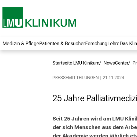
und erhalten Sie
spannende
Informationen zu
Jobs, Ausbildungen
und
Weiterbildungen.
Medizin & Pflege
Patienten & Besucher
Forschung
Lehre
Das Kli
Kommen Sie
vorbei, tauschen
Startseite LMU Klinikum
NewsCenter
Pr
Sie sich mit
Kollegen aus und
PRESSEMITTEILUNGEN | 21.11.2024
lassen Sie sich von
der gelebten
25 Jahre Palliativmedi
Pflegewissenschaft
begeistern – ganz
unverbindlich und
Seit 25 Jahren wird am LMU Klini
ohne Anmeldung.
der sich Menschen aus dem Arbeit
der Akademie werden jährlich etw