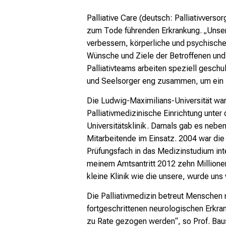
Palliative Care (deutsch: Palliativver
zum Tode führenden
Erkrankung. „Unser
verbessern,
körperliche und psychisch
Wünsche und Ziele der Betroffenen und
Palliativteams
arbeiten speziell geschu
und Seelsorger eng zusammen,
um ein 
Die Ludwig-Maximilians-Universität war
Palliativmedizinische Einrichtung unter
Universitätsklinik. Damals gab es neben
Mitarbeitende im Einsatz. 2004 war di
Prüfungsfach in das
Medizinstudium int
meinem Amtsantritt 2012 zehn Million
kleine
Klinik wie die unsere, wurde uns
Die Palliativmedizin betreut Menschen
fortgeschrittenen
neurologischen Erkra
zu Rate gezogen werden“, so
Prof. Bau