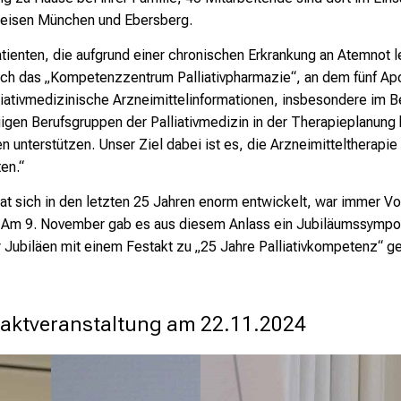
reisen München und Ebersberg.
tienten, die aufgrund einer chronischen Erkrankung an Atemnot l
noch das „Kompetenzzentrum Palliativpharmazie“, an dem fünf Ap
alliativmedizinische Arzneimittelinformationen, insbesondere im B
igen Berufsgruppen der Palliativmedizin in der Therapieplanung 
 unterstützen. Unser Ziel dabei ist es, die Arzneimitteltherapie
en.“
t sich in den letzten 25 Jahren enorm entwickelt, war immer Vor
ten. Am 9. November gab es aus diesem Anlass ein Jubiläumssym
ubiläen mit einem Festakt zu „25 Jahre Palliativkompetenz“ gef
taktveranstaltung am 22.11.2024