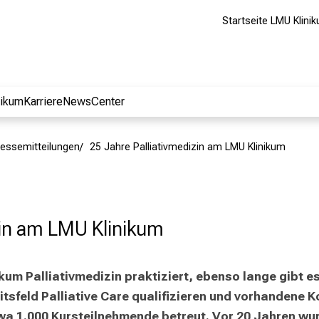
Startseite LMU Klini
nikum
Karriere
NewsCenter
essemitteilungen
25 Jahre Palliativmedizin am LMU Klinikum
zin am LMU Klinikum
kum Palliativmedizin praktiziert, ebenso lange gibt e
sfeld Palliative Care qualifizieren und vorhandene K
a 1.000 Kursteilnehmende betreut. Vor 20 Jahren wur