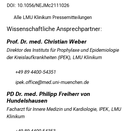
c
DOI:
10.1056/NEJMc2111026
h
e
Alle LMU Klinikum Pressemitteilungen
n
Wissenschaftliche Ansprechpartner:
P
f
Prof. Dr. med. Christian Weber
l
Direktor des Instituts für Prophylaxe und Epidemiologie
e
der Kreislaufkrankheiten (IPEK), LMU Klinikum
g
e
+49 89 4400-54351
a
l
löiosüwwlyi
vimtful_vfiuyziu-mi
l
PD Dr. med. Philipp Freiherr von
t
Hundelshausen
a
Facharzt für Innere Medizin und Kardiologie, IPEK, LMU
g
Klinikum
.
T