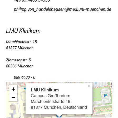
+49 89 4400 54353
r
e
özlälöö-qüu¦zfumiäczgfciu
vim ful_vfiuyziusmi
f
f
e
LMU Klinikum
n
S
Marchioninistr. 15
i
81377 München
e
E
Ziemssenstr. 5
x
80336 München
p
089 4400 - 0
e
r
×
+
LMU Klinikum
t
Campus Großhadern
−
e
Marchioninistraße 15
n
81377 München, Deutschland
,