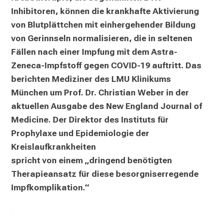
u
Inhibitoren, können die krankhafte Aktivierung 
m
von Blutplättchen mit einhergehender Bildung 
–
von Gerinnseln normalisieren, die in seltenen 
e
Fällen nach einer Impfung mit dem Astra-
i
Zeneca-Impfstoff gegen COVID-19 auftritt. Das 
n
berichten Mediziner des LMU Klinikums 
T
München um Prof. Dr. Christian Weber in der 
a
g
aktuellen Ausgabe des New England Journal of 
v
Medicine. Der Direktor des Instituts für 
o
Prophylaxe und Epidemiologie der 
l
Kreislaufkrankheiten

l
spricht von einem „dringend benötigten 
e
Therapieansatz für diese besorgniserregende 
r
Impfkomplikation.“
i
n
s