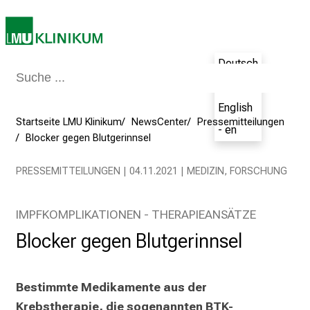
r
P
f
l
Deutsch
e
- de
g
English
e
Startseite LMU Klinikum
NewsCenter
Pressemitteilungen
- en
a
Blocker gegen Blutgerinnsel
m
L
PRESSEMITTEILUNGEN | 04.11.2021 | MEDIZIN, FORSCHUNG
M
U
IMPFKOMPLIKATIONEN - THERAPIEANSÄTZE
K
l
Blocker gegen Blutgerinnsel
i
n
Bestimmte Medikamente aus der 
i
k
Krebstherapie, die sogenannten BTK-