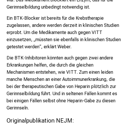
l
Gerinnselbildung unbedingt notwendig ist.
l
Ein BTK-Blocker ist bereits für die Krebstherapie
e
zugelassen, andere werden derzeit in klinischen Studien
n
erprobt. Um die Medikamente auch gegen VITT
u
einzusetzen, „müssten sie ebenfalls in klinischen Studien
n
getestet werden“, erklärt Weber.
d
g
Die BTK-Inhibitoren könnten auch gegen zwei andere
a
Erkrankungen helfen, die durch die gleichen
n
Mechanismen entstehen, wie VITT. Zum einen leiden
z
manche Menschen an einer Autoimmunerkrankung, die
h
bei der therapeutischen Gabe von Heparin plötzlich zur
e
Gerinnselbildung führt. Und in seltenen Fällen kommt es
i
bei einigen Fällen selbst ohne Heparin-Gabe zu diesen
t
Gerinnseln.
l
Originalpublikation NEJM:
i