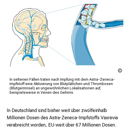
p
i
r
i
e
r
e
n
d
e
LM
Kli
r
In seltenen Fällen traten nach Impfung mit dem Astra-Zeneca-
Impfstoff eine Aktivierung von Blutplättchen und Thrombosen
E
(Blutgerinnsel) an ungewöhnlichen Lokalisationen auf,
i
beispielsweise in Venen des Gehirns.
n
b
In Deutschland sind bisher weit über zwölfeinhalb
l
Millionen Dosen des Astra-Zeneca-Impfstoffs Vaxrevia
i
verabreicht worden, EU-weit über 67 Millionen Dosen.
c