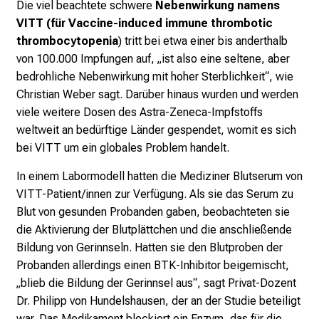
Die viel beachtete schwere
Nebenwirkung namens
k
VITT (für Vaccine-induced immune thrombotic
e
thrombocytopenia
) tritt bei etwa einer bis anderthalb
i
von 100.000 Impfungen auf, „ist also eine seltene, aber
n
bedrohliche Nebenwirkung mit hoher Sterblichkeit“, wie
d
Christian Weber sagt. Darüber hinaus wurden und werden
e
viele weitere Dosen des Astra-Zeneca-Impfstoffs
n
weltweit an bedürftige Länder gespendet, womit es sich
a
bei VITT um ein globales Problem handelt.
n
s
In einem Labormodell hatten die Mediziner Blutserum von
p
VITT-Patient/innen zur Verfügung. Als sie das Serum zu
r
Blut von gesunden Probanden gaben, beobachteten sie
u
die Aktivierung der Blutplättchen und die anschließende
c
Bildung von Gerinnseln. Hatten sie den Blutproben der
h
Probanden allerdings einen BTK-Inhibitor beigemischt,
s
„blieb die Bildung der Gerinnsel aus“, sagt Privat-Dozent
v
Dr. Philipp von Hundelshausen, der an der Studie beteiligt
o
war. Das Medikament blockiert ein Enzym, das für die