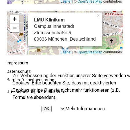
e
Leaflet
| ©
OpenStreetMap
contributors
n
t
×
+
LMU Klinikum
d
Campus Innenstadt
−
e
Ziemssenstraße 5
c
80336 München, Deutschland
k
e
Leaflet
| ©
OpenStreetMap
contributors
n
Impressum
S
Datenschutz
i
Zur Verbesserung der Funktion unserer Seite verwenden w
Barrierefreiheitserklärung
e
Cookies. Bitte beachten Sie, dass mit deaktivierten
v
Cookies einige Dienste nicht mehr funktionieren (z.B.
Anmeldung für Redakteure
i
Formulare absenden).
e
➜
Mehr Informationen
OK
l
f
2026 © LMU Klinikum
ä