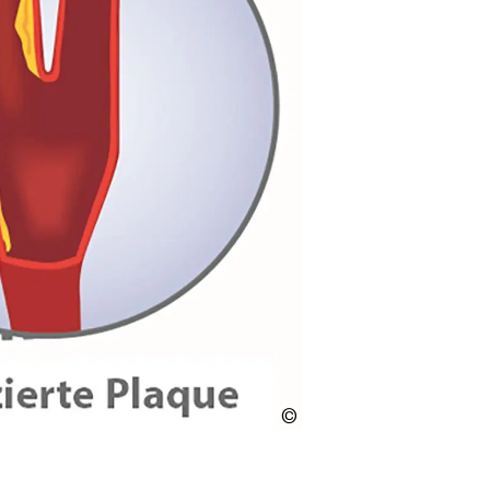
LMU
Klinikum