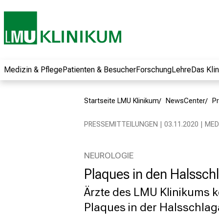
und erhalten Sie
spannende
Informationen zu
Jobs, Ausbildungen
und
Weiterbildungen.
Medizin & Pflege
Patienten & Besucher
Forschung
Lehre
Das Kli
Kommen Sie
vorbei, tauschen
Startseite LMU Klinikum
NewsCenter
Pr
Sie sich mit
Kollegen aus und
PRESSEMITTEILUNGEN | 03.11.2020 | ME
lassen Sie sich von
der gelebten
Pflegewissenschaft
NEUROLOGIE
begeistern – ganz
Plaques in den Halssch
unverbindlich und
Ärzte des LMU Klinikums k
ohne Anmeldung.
Plaques in der Halsschlag