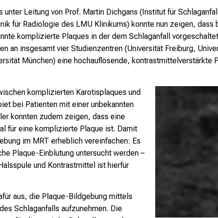
unter Leitung von Prof. Martin Dichgans (Institut für Schlaganfa
nik für Radiologie des LMU Klinikums) konnte nun zeigen, dass be
nnte komplizierte Plaques in der dem Schlaganfall vorgeschaltet
en an insgesamt vier Studienzentren (Universität Freiburg, Unive
sität München) eine hochauflösende, kontrastmittelverstärkte 
zwischen komplizierten Karotisplaques und
et bei Patienten mit einer unbekannten
tler konnten zudem zeigen, dass eine
 für eine komplizierte Plaque ist. Damit
dgebung im MRT erheblich vereinfachen: Es
iche Plaque-Einblutung untersucht werden –
sspule und Kontrastmittel ist hierfür
afür aus, die Plaque-Bildgebung mittels
 des Schlaganfalls aufzunehmen. Die