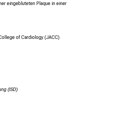
Klinikum
er eingebluteten Plaque in einer
 College of Cardiology (JACC)
ung (ISD)