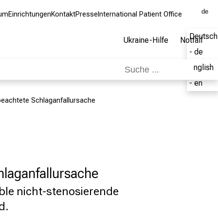
de
kum
Einrichtungen
Kontakt
Presse
International Patient Office
Deutsch
Ukraine-Hilfe
Notfall
- de
English
- en
beachtete Schlaganfallursache
hlaganfallursache
ble nicht-stenosierende
d.