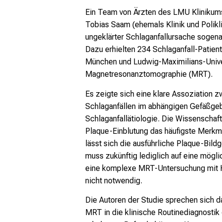
Ein Team von Ärzten des LMU Klinikums 
Tobias Saam (ehemals Klinik und Polikli
ungeklärter Schlaganfallursache sogena
Dazu erhielten 234 Schlaganfall-Patient
München und Ludwig-Maximilians-Univer
Magnetresonanztomographie (MRT).
Es zeigte sich eine klare Assoziation 
Schlaganfällen im abhängigen Gefäßgebi
Schlaganfallätiologie. Die Wissenschaf
Plaque-Einblutung das häufigste Merkmal
lässt sich die ausführliche Plaque-Bil
muss zukünftig lediglich auf eine mögl
eine komplexe MRT-Untersuchung mit Hal
nicht notwendig.
Die Autoren der Studie sprechen sich d
MRT in die klinische Routinediagnostik