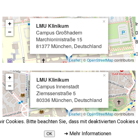
×
+
LMU Klinikum
−
Campus Großhadern
D
Marchioninistraße 15
B
81377 München, Deutschland
Leaflet
| ©
OpenStreetMap
contributors
×
+
LMU Klinikum
−
Campus Innenstadt
Ziemssenstraße 5
80336 München, Deutschland
Leaflet
| ©
OpenStreetMap
contributors
r Cookies. Bitte beachten Sie, dass mit deaktivierten Cookies e
➜
Mehr Informationen
OK