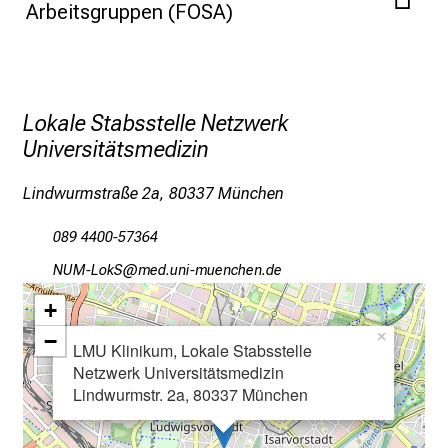
Arbeitsgruppen (FOSA)
i
c
k
e
i
Lokale Stabsstelle Netzwerk
n
Universitätsmedizin
d
e
Lindwurmstraße 2a, 80337 München
n
089 4400-57364
a
n
TCOrVüoR
vim-aful_vfiuyziuemi
s
+
p
−
×
r
LMU Klinikum, Lokale Stabsstelle
u
Netzwerk Universitätsmedizin
c
Lindwurmstr. 2a, 80337 München
h
s