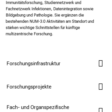
Immunitätsforschung, Studiennetzwerk und
n
Fachnetzwerk Infektionen, Datenintegration sowie
s
Bildgebung und Pathologie. Sie ergänzen die
p
bestehenden NUM-3.0 Aktivitäten am Standort und
i
stärken wichtige Schnittstellen für künftige
r
multizentrische Forschung.
i
e
r
e
n
Forschungsinfrastruktur
d
e
r
E
Forschungsprojekte
i
n
b
Fach- und Organspezifische
l