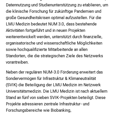
i
Datennutzung und Studienunterstützung zu etablieren, um
k
die klinische Forschung für zukünftige Pandemien und
u
große Gesundheitskrisen optimal aufzustellen. Für die
m
LMU Medizin bedeutet NUM 3.0, dass bestehende
–
Aktivitäten fortgeführt und in neuen Projekten
e
weiterentwickelt werden, unterstützt durch finanzielle,
i
organisatorische und wissenschaftliche Möglichkeiten
n
sowie hochqualifizierte Mitarbeitende an allen
T
Standorten, die die strategischen Ziele des Netzwerks
a
vorantreiben.
g
Neben der regulären NUM-3.0 Förderung erweitert das
v
Sondervermögen für Infrastruktur & Klimaneutralität
o
(SVIK)
die Beteiligung der LMU Medizin im Netzwerk
l
Universitätsmedizin. Die LMU Medizin ist nach aktuellem
l
Stand an fünf von sieben SVIK-Projekten beteiligt. Diese
e
Projekte adressieren zentrale Infrastruktur- und
r
Forschungsbereiche wie Biobanking,
i