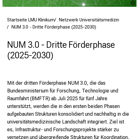
d
U
u
e
r
Startseite LMU Klinikum
Netzwerk Universitätsmedizin
P
NUM 3.0 - Dritte Förderphase (2025-2030)
f
l
NUM 3.0 - Dritte Förderphase
e
(2025-2030)
g
e
a
m
Mit der dritten Förderphase NUM 3.0, die das
L
Bundesministerium für Forschung, Technologie und
M
Raumfahrt (BMFTR)
ab Juli 2025 für fünf Jahre
U
unterstützt, werden die in den ersten beiden Phasen
K
aufgebauten Strukturen konsolidiert und nachhaltig in die
l
universitätsmedizinische Landschaft integriert. Ziel ist
i
es,
Infrastruktur
- und
Forschungsprojekte
stärker zu
n
vernetzen und übergreifende Strukturen für Koordination,