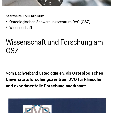
0
2
5
Startseite LMU Klinikum
d
Osteologisches Schwerpunktzentrum DVO (OSZ)
e
Wissenschaft
n
K
Wissenschaft und Forschung am
a
OSZ
r
r
i
e
Vom Dachverband Osteologie e.V. als
Osteologisches
r
Universitätsforschungszentrum DVO für klinische
e
und experimentelle Forschung anerkannt:
t
a
g
d