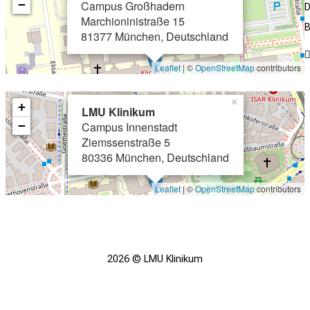
−
Campus Großhadern
D
Marchioninistraße 15
B
81377 München, Deutschland
Leaflet
| ©
OpenStreetMap
contributors
×
+
LMU Klinikum
−
Campus Innenstadt
Ziemssenstraße 5
80336 München, Deutschland
Leaflet
| ©
OpenStreetMap
contributors
2026 © LMU Klinikum