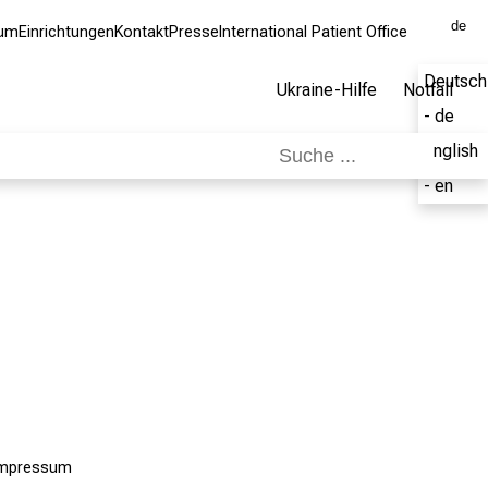
de
kum
Einrichtungen
Kontakt
Presse
International Patient Office
Deutsch
Ukraine-Hilfe
Notfall
- de
English
- en
Impressum