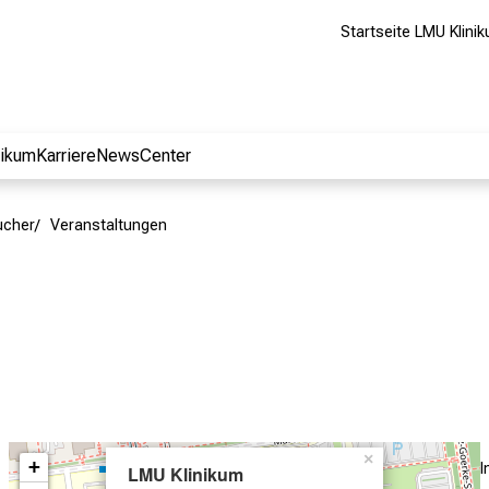
Startseite LMU Klini
nikum
Karriere
NewsCenter
ucher
Veranstaltungen
×
+
LMU Klinikum