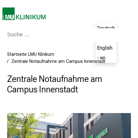
m
–
e
i
Deutsch
n
- de
T
a
English
Startseite LMU Klinikum
g
- en
Zentrale Notaufnahme am Campus Innenstadt
v
o
Zentrale Notaufnahme am
l
l
Campus Innenstadt
e
r
i
n
s
p