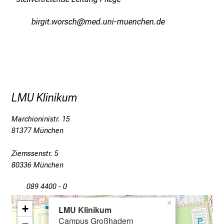
u
jlpxlbeéüpcyz,d
vim-dfulhvfiuyziuD mi
n
d
e
r
h
a
LMU Klinikum
l
t
Marchioninistr. 15
e
81377 München
n
S
Ziemssenstr. 5
i
80336 München
e
s
089 4400 - 0
p
×
+
LMU Klinikum
a
Campus Großhadern
n
−