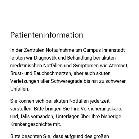
e
i
n
d
Patienteninformation
e
n
a
In der Zentralen Notaufnahme am Campus Innenstadt
n
leisten wir Diagnostik und Behandlung bei akuten
s
medizinischen Notfällen und Symptomen wie Atemnot,
p
Brust- und Bauchschmerzen, aber auch akuten
r
Verletzungen aller Schweregrade bis hin zu schweren
u
Unfällen.
c
Sie können sich bei akuten Notfällen jederzeit
h
vorstellen. Bitte bringen Sie Ihre Versicherungskarte
s
und, falls vorhanden, Unterlagen über Ihre bisherige
v
Krankengeschichte mit.
o
l
Bitte beachten Sie, dass aufgrund des großen