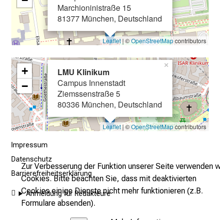
Marchioninistraße 15
n
81377 München, Deutschland
e
n
Leaflet
| ©
OpenStreetMap
contributors
d
e
×
+
LMU Klinikum
I
Campus Innenstadt
n
−
Ziemssenstraße 5
f
80336 München, Deutschland
o
r
Leaflet
| ©
OpenStreetMap
contributors
m
a
Impressum
t
Datenschutz
Zur Verbesserung der Funktion unserer Seite verwenden w
i
Barrierefreiheitserklärung
Cookies. Bitte beachten Sie, dass mit deaktivierten
o
Cookies einige Dienste nicht mehr funktionieren (z.B.
Anmeldung für Redakteure
n
Formulare absenden).
e
n