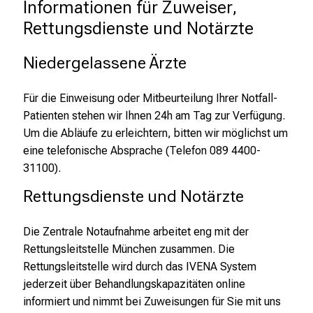
Informationen für Zuweiser, 
e
Rettungsdienste und Notärzte
n
P
Niedergelassene Ärzte
f
l
e
Für die Einweisung oder Mitbeurteilung Ihrer Notfall-
g
Patienten stehen wir Ihnen 24h am Tag zur Verfügung.
e
Um die Abläufe zu erleichtern, bitten wir möglichst um
a
eine telefonische Absprache (Telefon 089 4400-
l
31100).
l
Rettungsdienste und Notärzte
t
a
Die Zentrale Notaufnahme arbeitet eng mit der
g
Rettungsleitstelle München zusammen. Die
.
Rettungsleitstelle wird durch das IVENA System
T
jederzeit über Behandlungskapazitäten online
r
informiert und nimmt bei Zuweisungen für Sie mit uns
e