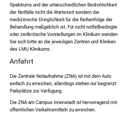
l
Spektrums und der unterschiedlichen Bedrohlichkeit
e
der Notfälle nicht die Wartezeit sondern die
n
medizinische Dringlichkeit für die Reihenfolge der
u
Behandlung maßgeblich ist. Für nicht notfallbedingte
n
oder zeitkritische Vorstellungen im Klinikum wenden
d
Sie sich bitte an die jeweiligen Zentren und Kliniken
g
des LMU Klinikums.
a
Anfahrt
n
z
Die Zentrale Notaufnahme (ZNA) ist mit dem Auto
h
einfach zu erreichen, allerdings stehen nur begrenzt
e
Parkplätze zur Verfügung.
i
t
Die ZNA am Campus Innenstadt ist hervorragend mit
l
öffentlichen Verkehrsmitteln zu erreichen.
i
c
h