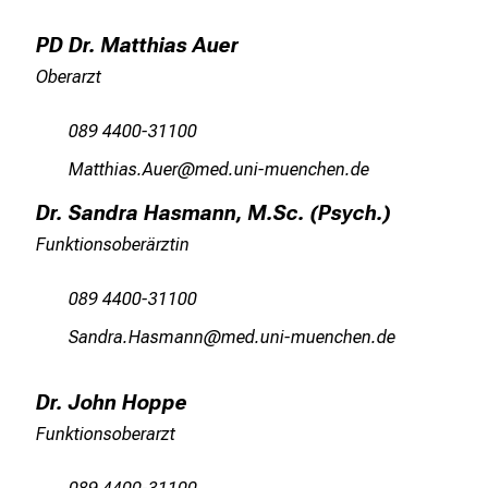
t
PD Dr. Matthias Auer
d
e
Oberarzt
c
k
089 4400-31100
e
OgbbzlgctFfip
vim ful+vfiuJyziu mi
n
S
Dr. Sandra Hasmann, M.Sc. (Psych.)
i
Funktionsoberärztin
e
v
089 4400-31100
i
RgumpgsZgcvguu
YvimsfYul_vfiuyziusmi
e
l
f
Dr. John Hoppe
ä
Funktionsoberarzt
l
t