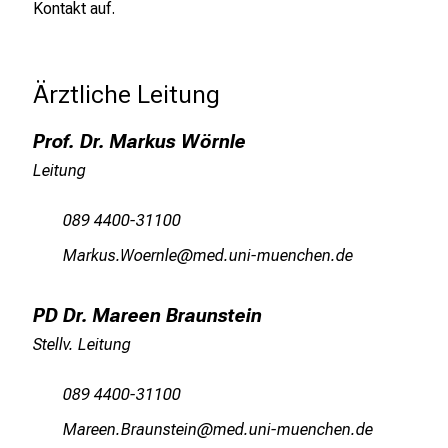
Kontakt auf.
f
f
e
n
Ärztliche Leitung
S
i
Prof. Dr. Markus Wörnle
e
Leitung
E
x
089 4400-31100
p
OgpofceUüipuäi
vimtful#vfiuyziu mi
e
r
t
PD Dr. Mareen Braunstein
e
Stellv. Leitung
n
,
089 4400-31100
e
OgpiiJu-Apgfucbilu
vimn ful_vfiuyziu mSi
n