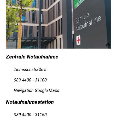
i
r
i
e
r
e
n
LM
d
Kli
e
Zentrale Notaufnahme
r
E
Ziemssenstraße 5
i
n
089 4400 - 31100
b
Navigation Google Maps
l
i
Notaufnahmestation
c
k
089 4400 - 31150